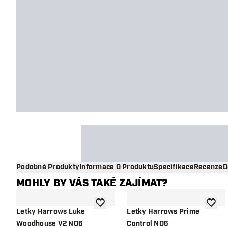
Podobné Produkty
Informace O Produktu
Specifikace
Recenze
D
MOHLY BY VÁS TAKÉ ZAJÍMAT?
Přidat do seznamu přání
Přidat
Letky Harrows Luke
Letky Harrows Prime
Woodhouse V2 NO6
Control NO6