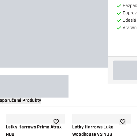
Bezpeč
Doprav
Odeslá
Vrácení
oporučené Produkty
 do seznamu přání
Přidat do seznamu přání
Přidat d
Letky Harrows Prime Atrax
Letky Harrows Luke
NO6
Woodhouse V3 NO6