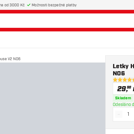
ma od 3000 Kč
Možnosti bezpečné platby
ouse V2 NO6
Letky 
NO6
5 hodnotic
29
,
98
Skladem
Odesláno d
-
Snížit 