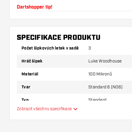
Dartshopper tip!
Ujistěte se, že máte po ruce dostatek letky a násad
používáním poškodit nebo zlomit.
SPECIFIKACE PRODUKTU
Vyzkoušejte jiný tvar, materiál nebo tloušťku letky, ab
Počet šipkových letek v sadě
3
varianta vám vyhovuje nejlépe!
Hráč šipek
Luke Woodhouse
Materiál
100 Mikronů
Tvar
Standard 6 (NO6)
Typ
Standard
Zobrazit všechny specifikace
Flexibilita
Další barvy