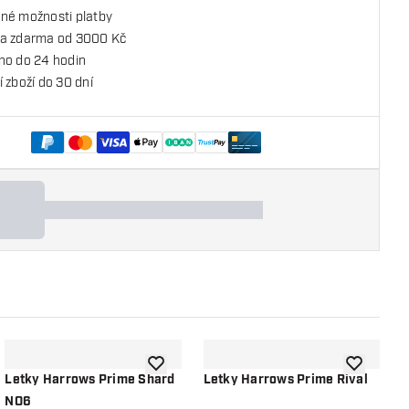
né možnosti platby
a zdarma od 3000 Kč
no do 24 hodin
 zboží do 30 dní
o seznamu přání
Přidat do seznamu přání
Přidat do 
Letky Harrows Prime Shard
Letky Harrows Prime Rival
L
NO6
C