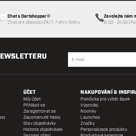
Chat s Dartshopper
Zavolejte nám n
Zákaznický servis nedostupný
Chat je k dispozici 24/7, 7 dní v týdnu
8:00 - 21:00 (P
NEWSLETTERU
ÚČET
NAKUPOVÁNÍ & INSPIR
Můj Účet
Pomůcka pro výběr šipek
Přihlásit se
Výprodej
Zaregistrovat se
Novinky
azy
Zapomenuté heslo
Launches
Stav objednávky
Značky
Historie objednávek
Personalizace produktu
Seznam přání
Produktové kategorie