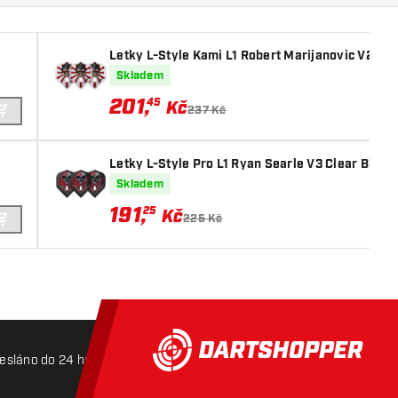
Letky L-Style Kami L1 Robert Marijanovic V2 Typ
Skladem
201
,
45
Kč
237 Kč
PŘIDAT DO KOŠÍKU
Letky L-Style Pro L1 Ryan Searle V3 Clear Black
Skladem
191
,
25
Kč
225 Kč
PŘIDAT DO KOŠÍKU
esláno do 24 hodin
Doprava zdarma od 3000 Kč
Mož