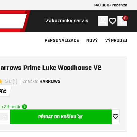
140.000+ recenze
0
Účet
Můj seznam p
Nákupn
Zákaznický servis
PERSONALIZACE
NOVÝ
VÝPRODEJ
Harrows Prime Luke Woodhouse V2
5.0 (1)
Značka
:
HARROWS
í hvězdičky
Kč
o 24 hodin
+
PŘIDAT DO KOŠÍKU
množství
Zvýšit množství
Přidat do se