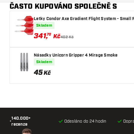
ČASTO KUPOVÁNO SPOLEČNĚ S
Hlavní barva
Letky Condor Axe Gradient Flight System - Small 
Skladem
341
,
70
Kč
402 Kč
Násadky Unicorn Gripper 4 Mirage Smoke
Skladem
45
Kč
140.000+
•
Odesláno do 24 hodin
Dopr
recenze