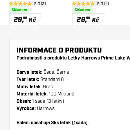
otevřít panel recenzí
5.0 (2)
otevřít panel recen
5.0 (4)
5 hodnoticí hvězdičky
5 hodnoticí hvězdičky
Skladem
Skladem
29
,
29
,
98
98
Kč
Kč
INFORMACE O PRODUKTU
Podrobnosti o produktu Letky Harrows Prime Luke 
Barva letek:
Šedá, Černá
Tvar letek:
Standard 6
Motiv letek:
Hráč
Materiál letek:
100 Mikronů
Obsah:
1 sada (3 letky)
Výrobce:
Harrows
Balení obsahuje 3ks letek (1sada).