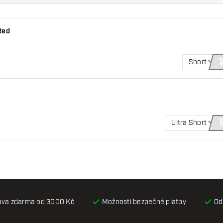
Red
Short
Ultra Short
ava zdarma od 3000 Kč
Možnosti bezpečné platby
Od