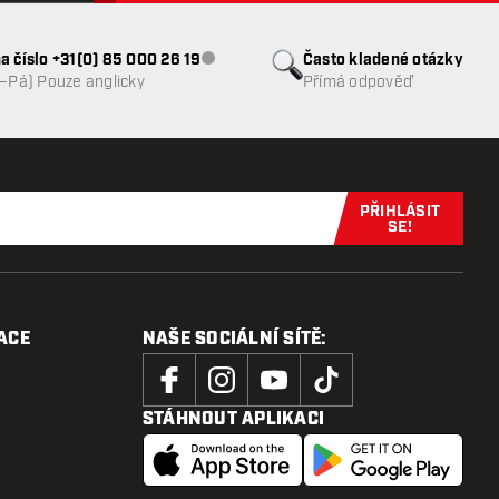
a číslo +31(0) 85 000 26 19
Často kladené otázky
Zákaznický servis nedostupný
o–Pá) Pouze anglicky
Přímá odpověď
PŘIHLÁSIT
Přihlaste se 
SE!
ACE
NAŠE SOCIÁLNÍ SÍTĚ:
STÁHNOUT APLIKACI