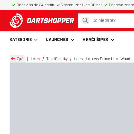
Odesláno do 24 hodin
Vrácení zboží do 30 dní
Doprava zdar
hledat
Zpět na hlavní stránku
KATEGORIE
LAUNCHES
HRÁČI ŠIPEK
Zpět
Letky
Top 10 Letky
Letky Harrows Prime Luke Woodh