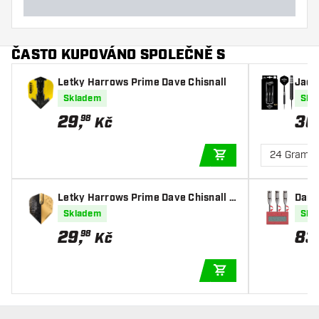
ČASTO KUPOVÁNO SPOLEČNĚ S
Letky Harrows Prime Dave Chisnall
Jack 
Skladem
Skl
29
,
36
98
Kč
24 Gram
PŘIDAT DO KOŠÍKU
Letky Harrows Prime Dave Chisnall V
Dart
2 NO6
Skladem
Skl
29
,
83
98
Kč
PŘIDAT DO KOŠÍKU