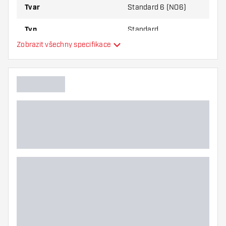
Tvar
Standard 6 (NO6)
Typ
Standard
Zobrazit všechny specifikace
Flexibilita
Další barvy
Hlavní barva