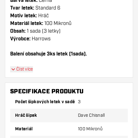
Barva letek:
Černá
Tvar letek:
Standard 6
Motiv letek:
Hráč
Materiál letek:
100 Mikronů
Obsah:
1 sada (3 letky)
Výrobce:
Harrows
Balení obsahuje 3ks letek (1sada).
Dartshopper tip!
Číst více
Ujistěte se, že máte po ruce dostatek letky a
násadky. Ty se mohou používáním poškodit
SPECIFIKACE PRODUKTU
nebo zlomit.
Počet šipkových letek v sadě
3
Vyzkoušejte jiný tvar, materiál nebo tloušťku
Hráč šipek
Dave Chisnall
letky, abyste zjistili, která varianta vám
vyhovuje nejlépe!
Materiál
100 Mikronů