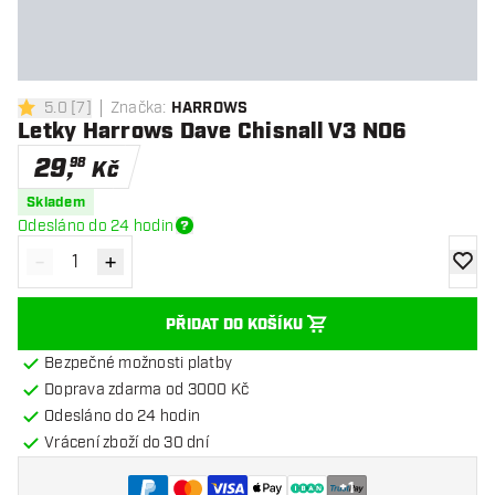
5.0
[
7
]
Značka
:
HARROWS
5 hodnoticí hvězdičky
Letky Harrows Dave Chisnall V3 NO6
29
,
98
Kč
Skladem
Odesláno do 24 hodin
-
+
Snížit množství
Zvýšit množství
Přidat
PŘIDAT DO KOŠÍKU
Bezpečné možnosti platby
Doprava zdarma od 3000 Kč
Odesláno do 24 hodin
Vrácení zboží do 30 dní
+
1