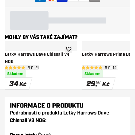
MOHLY BY VÁS TAKÉ ZAJÍMAT?
Přidat do seznamu přání
Letky Harrows Dave Chisnall V4
Letky Harrows Prime Dave
NO6
otevřít panel recenzí
5.0 (2)
otevřít panel re
5.0 (14)
5 hodnoticí hvězdičky
5 hodnoticí hvězdičky
Skladem
Skladem
34
29
,
98
Kč
Kč
INFORMACE O PRODUKTU
Podrobnosti o produktu Letky Harrows Dave
Chisnall V3 NO6: