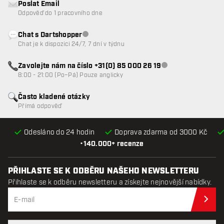
Poslat Email
Odpověď do 1 pracovního dne
Chat s Dartshopper
Zákaznický servis nedostupný
Chat je k dispozici 24/7, 7 dní v týdnu
Zavolejte nám na číslo +31(0) 85 000 26 19
Zákaznický servis n
8:00 - 21:00 (Po–Pá) Pouze anglicky
Často kladené otázky
Přímá odpověď
Odesláno do 24 hodin
Doprava zdarma od 3000 Kč
•
140.000+ recenze
PŘIHLASTE SE K ODBĚRU NAŠEHO NEWSLETTERU
Přihlaste se k odběru newsletteru a získejte nejnovější nabídky.
Při