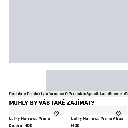
Podobné Produkty
Informace O Produktu
Specifikace
Recenze
D
MOHLY BY VÁS TAKÉ ZAJÍMAT?
Přidat do seznamu přání
Přidat
Letky Harrows Prime
Letky Harrows Prime Atrax
Control NO6
NO6