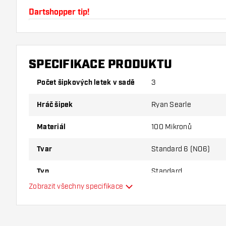
Dartshopper tip!
Ujistěte se, že máte po ruce dostatek letky a nása
používáním poškodit nebo zlomit.
SPECIFIKACE PRODUKTU
Vyzkoušejte jiný tvar, materiál nebo tloušťku letky, a
Počet šipkových letek v sadě
3
varianta vám vyhovuje nejlépe!
Hráč šipek
Ryan Searle
Materiál
100 Mikronů
Tvar
Standard 6 (NO6)
Typ
Standard
Zobrazit všechny specifikace
Flexibilita
Další barvy