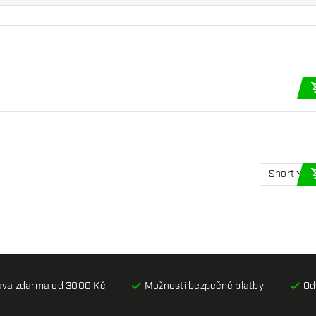
Short
ava zdarma od 3000 Kč
Možnosti bezpečné platby
Od