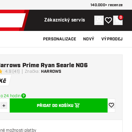
140.000+ recenze
0
Účet
Můj seznam p
Nákupn
Zákaznický servis
PERSONALIZACE
NOVÝ
VÝPRODEJ
Harrows Prime Ryan Searle NO6
4.9 (41)
Značka
:
HARROWS
icí hvězdičky
Kč
o 24 hodin
+
PŘIDAT DO KOŠÍKU
množství
Zvýšit množství
Přidat do se
né možnosti platby