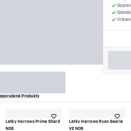
Doprav
Odeslá
Vrácení
oporučené Produkty
 do seznamu přání
Přidat do seznamu přání
Přidat d
Letky Harrows Prime Shard
Letky Harrows Ryan Searle
NO6
V2 NO6