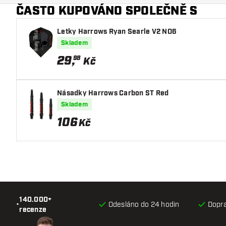
ČASTO KUPOVÁNO SPOLEČNĚ S
Hlavní barva
Letky Harrows Ryan Searle V2 NO6
Skladem
29
,
98
Kč
Násadky Harrows Carbon ST Red
Skladem
106
Kč
140.000+
•
Odesláno do 24 hodin
Dopr
recenze