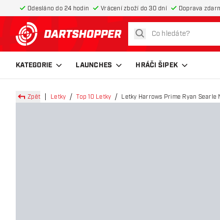
Odesláno do 24 hodin
Vrácení zboží do 30 dní
Doprava zdar
hledat
Zpět na hlavní stránku
KATEGORIE
LAUNCHES
HRÁČI ŠIPEK
Zpět
Letky
Top 10 Letky
Letky Harrows Prime Ryan Searle