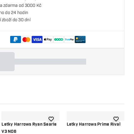
a zdarma od 3000 Kč
no do 24 hodin
 zboží do 30 dní
o seznamu přání
Přidat do seznamu přání
Přidat do 
Letky Harrows Ryan Searle
Letky Harrows Prime Rival
L
V3 NO6