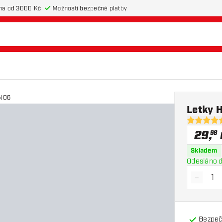
ma od 3000 Kč
Možnosti bezpečné platby
 NO6
Letky 
4.9 hodnot
29
,
98
Skladem
Odesláno d
-
Snížit 
Bezpeč