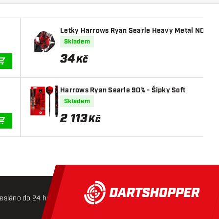
Letky Harrows Ryan Searle Heavy Metal NO6
Skladem
34
Kč
PŘIDAT DO KOŠÍKU
Harrows Ryan Searle 90% - Šipky Soft
Skladem
2 113
Kč
PŘIDAT DO KOŠÍKU
esláno do 24 hodin
Doprava zdarma od 3000 Kč
Mož