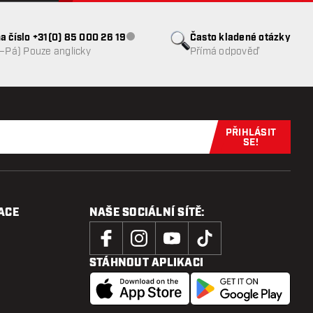
a číslo +31(0) 85 000 26 19
Často kladené otázky
Zákaznický servis nedostupný
o–Pá) Pouze anglicky
Přímá odpověď
PŘIHLÁSIT
Přihlaste se 
SE!
ACE
NAŠE SOCIÁLNÍ SÍTĚ:
STÁHNOUT APLIKACI