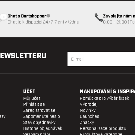
Chat s Dartshopper
Zavolejte nám n
Zákaznický servis nedostupný
Chat je k dispozici 24/7, 7 dní v týdnu
8:00 - 21:00 (P
NEWSLETTERU
ÚČET
NAKUPOVÁNÍ & INSPIR
Můj Účet
Pomůcka pro výběr šipek
Přihlásit se
Výprodej
Zaregistrovat se
Novinky
azy
Zapomenuté heslo
Launches
Stav objednávky
Značky
Historie objednávek
Personalizace produktu
Seznam přání
Produktové kategorie