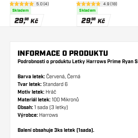
otevřít panel recenzí
5.0 (4)
otevřít panel recen
4.9 (18)
5 hodnoticí hvězdičky
4.9 hodnoticí hvězdičky
Skladem
Skladem
29
,
29
,
98
98
Kč
Kč
INFORMACE O PRODUKTU
Podrobnosti o produktu Letky Harrows Prime Ryan S
Barva letek:
Červená, Černá
Tvar letek:
Standard 6
Motiv letek:
Hráč
Materiál letek:
100 Mikronů
Obsah:
1 sada (3 letky)
Výrobce:
Harrows
Balení obsahuje 3ks letek (1sada).