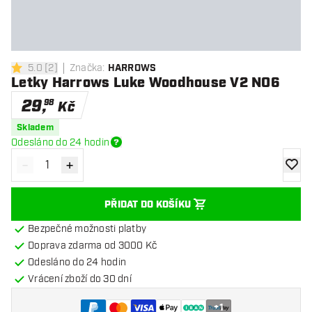
5.0
[
2
]
Značka
:
HARROWS
5 hodnoticí hvězdičky
Letky Harrows Luke Woodhouse V2 NO6
29
,
98
Kč
Skladem
Odesláno do 24 hodin
-
+
Snížit množství
Zvýšit množství
Přidat
PŘIDAT DO KOŠÍKU
Bezpečné možnosti platby
Doprava zdarma od 3000 Kč
Odesláno do 24 hodin
Vrácení zboží do 30 dní
+
1