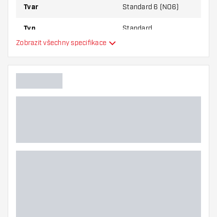
Tvar
Standard 6 (NO6)
Typ
Standard
Zobrazit všechny specifikace
Flexibilita
Další barvy
Hlavní barva