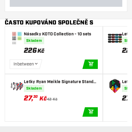
ČASTO KUPOVÁNO SPOLEČNĚ S
Násadky KOTO Collection - 10 sets
Letk
n (16
Skladem
Skl
226
22
Kč
Inbetween
PŘIDAT DO KOŠÍKU
Letky Ryan Meikle Signature Standar
Letk
d
NO2
Skladem
Skl
27
,
27
30
Kč
42 Kč
PŘIDAT DO KOŠÍKU