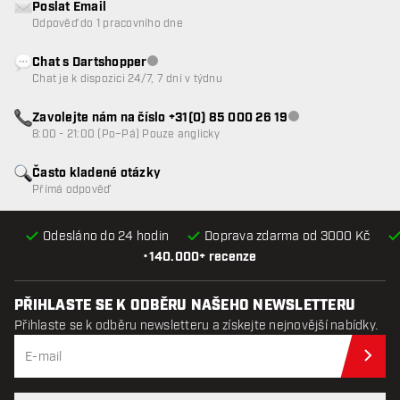
Poslat Email
Odpověď do 1 pracovního dne
Chat s Dartshopper
Zákaznický servis nedostupný
Chat je k dispozici 24/7, 7 dní v týdnu
Zavolejte nám na číslo +31(0) 85 000 26 19
Zákaznický servis n
8:00 - 21:00 (Po–Pá) Pouze anglicky
Často kladené otázky
Přímá odpověď
Odesláno do 24 hodin
Doprava zdarma od 3000 Kč
•
140.000+ recenze
PŘIHLASTE SE K ODBĚRU NAŠEHO NEWSLETTERU
Přihlaste se k odběru newsletteru a získejte nejnovější nabídky.
Při