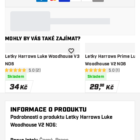
MOHLY BY VÁS TAKÉ ZAJÍMAT?
Přidat do seznamu přání
Letky Harrows Luke Woodhouse V3
Letky Harrows Prime Luk
NO6
Woodhouse V2 NO6
otevřít panel recenzí
5.0 (2)
otevřít panel rec
5.0 (1)
5 hodnoticí hvězdičky
5 hodnoticí hvězdičky
Skladem
Skladem
34
29
,
98
Kč
Kč
INFORMACE O PRODUKTU
Podrobnosti o produktu Letky Harrows Luke
Woodhouse V2 NO6: