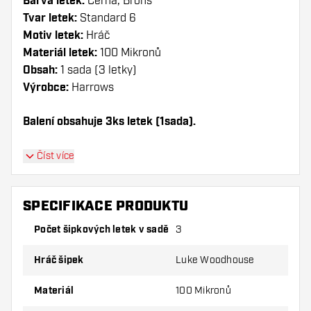
Barva letek:
Černá, Brons
Tvar letek:
Standard 6
Motiv letek:
Hráč
Materiál letek:
100 Mikronů
Obsah:
1 sada (3 letky)
Výrobce:
Harrows
Balení obsahuje 3ks letek (1sada).
Dartshopper tip!
Číst více
Ujistěte se, že máte po ruce dostatek letky a
násadky. Ty se mohou používáním poškodit
SPECIFIKACE PRODUKTU
nebo zlomit.
Počet šipkových letek v sadě
3
Vyzkoušejte jiný tvar, materiál nebo tloušťku
Hráč šipek
Luke Woodhouse
letky, abyste zjistili, která varianta vám
vyhovuje nejlépe!
Materiál
100 Mikronů