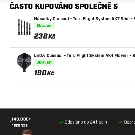
ČASTO KUPOVÁNO SPOLEČNĚ S
Násadky Cuesoul - Tero Flight System AK7 Slim - 
Skladem
238
Kč
Letky Cuesoul - Tero Flight System AK4 Flower - 
Skladem
190
Kč
140.000+
•
Odesláno do 24 hodin
Dopr
recenze