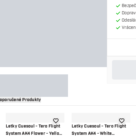
Bezpeč
Doprav
Odeslá
Vrácení
oporučené Produkty
 do seznamu přání
Přidat do seznamu přání
Přidat d
Letky Cuesoul - Tero Flight
Letky Cuesoul - Tero Flight
System AK4 Flower - Yellow
System AK4 - White