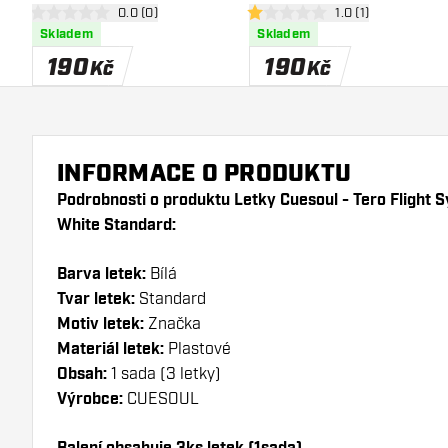
otevřít panel recenzí
0.0 (0)
otevřít panel recen
1.0 (1)
Standard
Standard
0 hodnoticí hvězdičky
1 hodnoticí hvězdičky
Skladem
Skladem
190
190
Kč
Kč
INFORMACE O PRODUKTU
Podrobnosti o produktu Letky Cuesoul - Tero Flight 
White Standard:
Barva letek:
Bílá
Tvar letek:
Standard
Motiv letek:
Značka
Materiál letek:
Plastové
Obsah:
1 sada (3 letky)
Výrobce:
CUESOUL