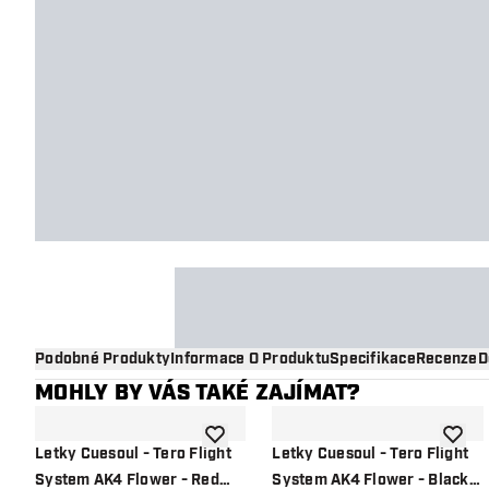
Podobné Produkty
Informace O Produktu
Specifikace
Recenze
D
MOHLY BY VÁS TAKÉ ZAJÍMAT?
Přidat do seznamu přání
Přidat
Letky Cuesoul - Tero Flight
Letky Cuesoul - Tero Flight
System AK4 Flower - Red
System AK4 Flower - Black