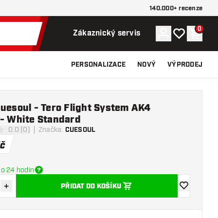
140.000+ recenze
0
Účet
Můj seznam p
Nákupn
Zákaznický servis
PERSONALIZACE
NOVÝ
VÝPRODEJ
uesoul - Tero Flight System AK4
 - White Standard
0.0 (0)
Značka
:
CUESOUL
í hvězdičky
č
o 24 hodin
+
PŘIDAT DO KOŠÍKU
množství
Zvýšit množství
Přidat do se