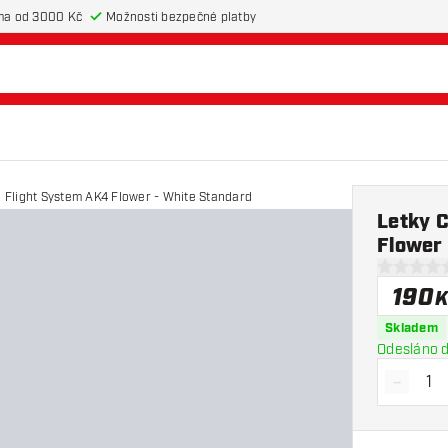
ma od 3000 Kč
Možnosti bezpečné platby
o Flight System AK4 Flower - White Standard
Letky C
Flower
0 hodnotic
190
K
Skladem
Odesláno d
-
Snížit 