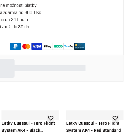
né možnosti platby
a zdarma od 3000 Kč
no do 24 hodin
 zboží do 30 dní
o seznamu přání
Přidat do seznamu přání
Přidat do 
Letky Cuesoul - Tero Flight
Letky Cuesoul - Tero Flight
L
System AK4 - Black
System AK4 - Red Standard
S