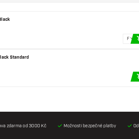
Black
F
Black Standard
ava zdarma od 3000 Kč
Možnosti bezpečné platby
Od