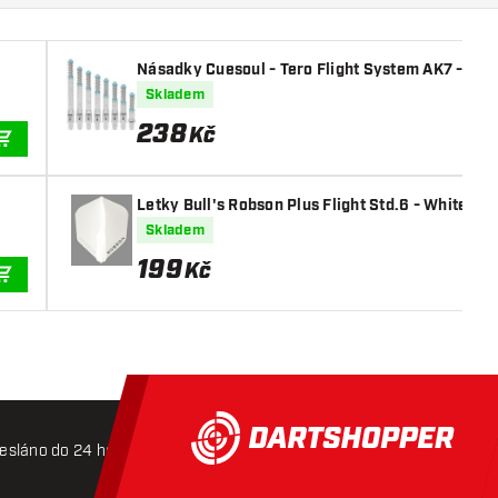
Násadky Cuesoul - Tero Flight System AK7 - Ice 
Skladem
238
Kč
PŘIDAT DO KOŠÍKU
Letky Bull's Robson Plus Flight Std.6 - White
Skladem
199
Kč
PŘIDAT DO KOŠÍKU
esláno do 24 hodin
Doprava zdarma od 3000 Kč
Mož