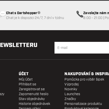
Chat s Dartshopper
Zavolejte nám n
Zákaznický servis nedostupný
Chat je k dispozici 24/7, 7 dní v týdnu
8:00 - 21:00 (P
NEWSLETTERU
ÚČET
NAKUPOVÁNÍ & INSPIR
Můj Účet
Pomůcka pro výběr šipek
Přihlásit se
Výprodej
Zaregistrovat se
Novinky
azy
Zapomenuté heslo
Launches
Stav objednávky
Značky
Historie objednávek
Personalizace produktu
Seznam přání
Produktové kategorie