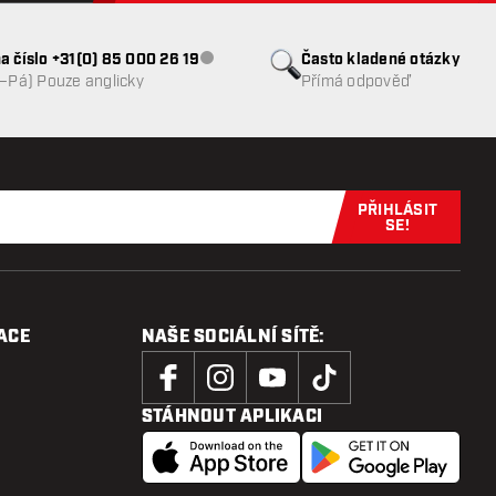
a číslo +31(0) 85 000 26 19
Často kladené otázky
Zákaznický servis nedostupný
o–Pá) Pouze anglicky
Přímá odpověď
PŘIHLÁSIT
Přihlaste se 
SE!
ACE
NAŠE SOCIÁLNÍ SÍTĚ:
STÁHNOUT APLIKACI