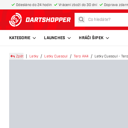
Odesláno do 24 hodin
Vrácení zboží do 30 dní
Doprava zdar
hledat
Zpět na hlavní stránku
KATEGORIE
LAUNCHES
HRÁČI ŠIPEK
Zpět
Letky
Letky Cuesoul
Tero AK4
Letky Cuesoul - Ter