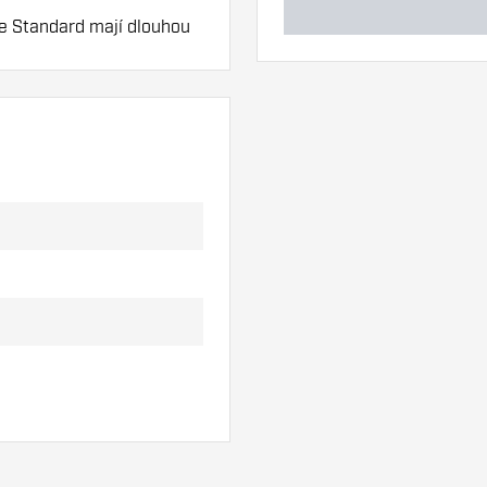
te Standard mají dlouhou
l.
ky. Ty se mohou
yste zjistili, která