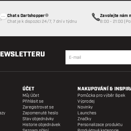
Chat s Dartshopper
Zavolejte nám n
Zákaznický servis nedostupný
Chat je k dispozici 24/7, 7 dní v týdnu
8:00 - 21:00 (P
NEWSLETTERU
ÚČET
NAKUPOVÁNÍ & INSPIR
Můj Účet
Pomůcka pro výběr šipek
Přihlásit se
Výprodej
Zaregistrovat se
Novinky
azy
Zapomenuté heslo
Launches
Stav objednávky
Značky
Historie objednávek
Personalizace produktu
Seznam přání
Produktové kategorie