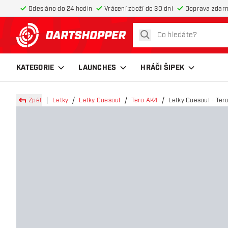
Odesláno do 24 hodin
Vrácení zboží do 30 dní
Doprava zdar
hledat
Zpět na hlavní stránku
KATEGORIE
LAUNCHES
HRÁČI ŠIPEK
Zpět
Letky
Letky Cuesoul
Tero AK4
Letky Cuesoul - Ter