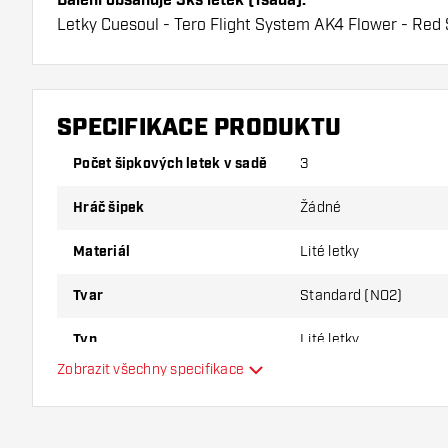
Balení obsahuje 3ks letek (1sada).
Letky Cuesoul - Tero Flight System AK4 Flower - Red
životnost. Tyto letky lze použít pouze s násadky Cuesou
Dartshopper tip!
SPECIFIKACE PRODUKTU
Ujistěte se, že máte po ruce dostatek letky a násad
používáním poškodit nebo zlomit.
Počet šipkových letek v sadě
3
Hráč šipek
Žádné
Vyzkoušejte jiný tvar, materiál nebo tloušťku letky, ab
varianta vám vyhovuje nejlépe!
Materiál
Lité letky
Tvar
Standard (NO2)
Typ
Lité letky
Zobrazit všechny specifikace
Flexibilita
Hlavní barva