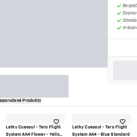
Bezpeč
Doprav
Odeslá
Vrácení
oporučené Produkty
 do seznamu přání
Přidat do seznamu přání
Přidat d
Letky Cuesoul - Tero Flight
Letky Cuesoul - Tero Flight
System AK4 Flower - Yellow
System AK4 - Blue Standard