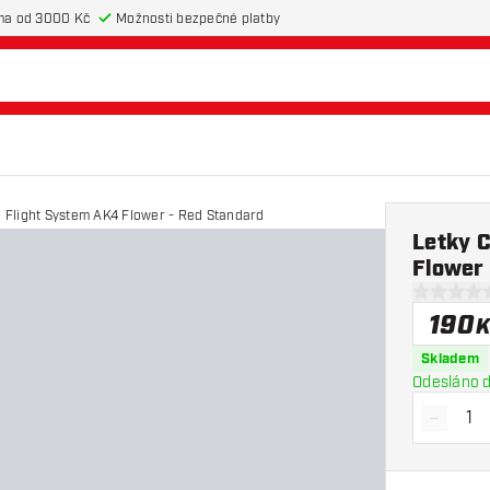
ma od 3000 Kč
Možnosti bezpečné platby
o Flight System AK4 Flower - Red Standard
Letky C
Flower
0 hodnotic
190
K
Skladem
Odesláno d
-
Snížit 