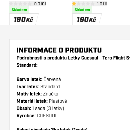
otevřít panel recenzí
0.0 (0)
otevřít panel recen
1.0 (1)
Standard
Standard
0 hodnoticí hvězdičky
1 hodnoticí hvězdičky
Skladem
Skladem
190
190
Kč
Kč
INFORMACE O PRODUKTU
Podrobnosti o produktu Letky Cuesoul - Tero Flight 
Standard:
Barva letek:
Červená
Tvar letek:
Standard
Motiv letek:
Značka
Materiál letek:
Plastové
Obsah:
1 sada (3 letky)
Výrobce:
CUESOUL