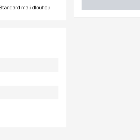
 Standard mají dlouhou
l.
ky. Ty se mohou
yste zjistili, která