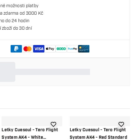
né možnosti platby
a zdarma od 3000 Kč
no do 24 hodin
 zboží do 30 dní
o seznamu přání
Přidat do seznamu přání
Přidat do 
Letky Cuesoul - Tero Flight
Letky Cuesoul - Tero Flight
L
System AK4 - White
System AK4 - Red Standard
S