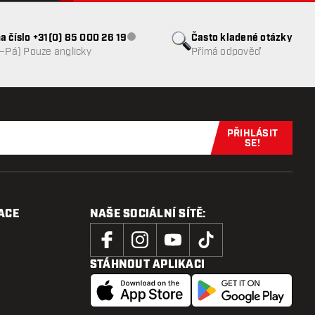
a číslo +31(0) 85 000 26 19
Často kladené otázky
Zákaznický servis nedostupný
o–Pá) Pouze anglicky
Přímá odpověď
PŘIHLÁSIT
Přihlaste se 
SE!
ACE
NAŠE SOCIÁLNÍ SÍTĚ:
STÁHNOUT APLIKACI