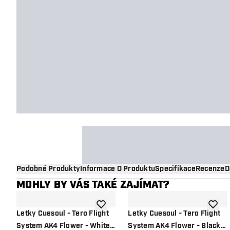
Podobné Produkty
Informace O Produktu
Specifikace
Recenze
D
MOHLY BY VÁS TAKÉ ZAJÍMAT?
Přidat do seznamu přání
Přidat
Letky Cuesoul - Tero Flight
Letky Cuesoul - Tero Flight
System AK4 Flower - White
System AK4 Flower - Black