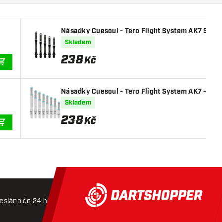
Násadky Cuesoul - Tero Flight System AK7 Slim 
Skladem
238
Kč
PŘIDAT DO KOŠÍKU
Násadky Cuesoul - Tero Flight System AK7 - Ice 
Skladem
238
Kč
PŘIDAT DO KOŠÍKU
esláno do 24 hodin
Doprava zdarma od 3000 Kč
Mož