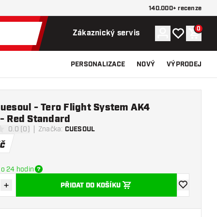
140.000+ recenze
0
Účet
Můj seznam p
Nákupn
Zákaznický servis
PERSONALIZACE
NOVÝ
VÝPRODEJ
uesoul - Tero Flight System AK4
 - Red Standard
0.0 (0)
Značka
:
CUESOUL
í hvězdičky
č
o 24 hodin
+
PŘIDAT DO KOŠÍKU
množství
Zvýšit množství
Přidat do se