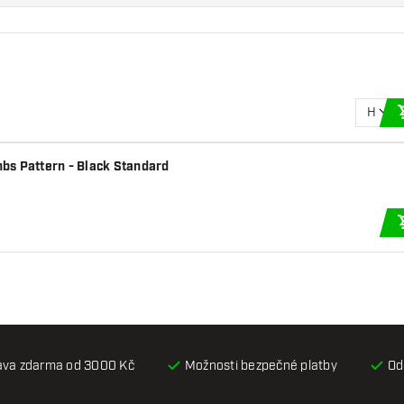
e
H
bs Pattern - Black Standard
ava zdarma od 3000 Kč
Možnosti bezpečné platby
Od