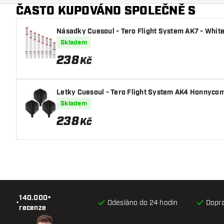
ČASTO KUPOVÁNO SPOLEČNĚ S
Násadky Cuesoul - Tero Flight System AK7 - Whit
Skladem
238
Kč
Letky Cuesoul - Tero Flight System AK4 Honnycom
Skladem
238
Kč
140.000+
•
Odesláno do 24 hodin
Dopr
recenze