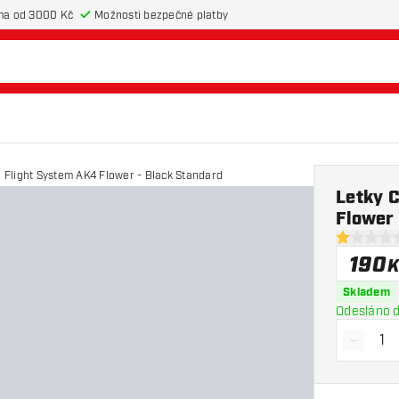
ma od 3000 Kč
Možnosti bezpečné platby
o Flight System AK4 Flower - Black Standard
Letky C
Flower 
1 hodnoticí
190
K
Skladem
Odesláno d
-
Snížit 