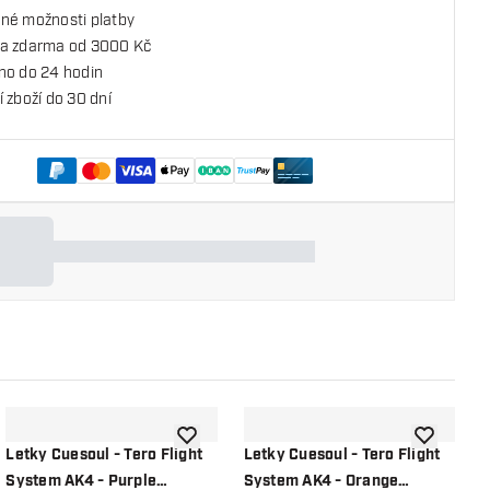
né možnosti platby
a zdarma od 3000 Kč
no do 24 hodin
 zboží do 30 dní
o seznamu přání
Přidat do seznamu přání
Přidat do 
Letky Cuesoul - Tero Flight
Letky Cuesoul - Tero Flight
L
System AK4 - Purple
System AK4 - Orange
S