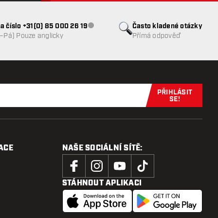
a číslo +31(0) 85 000 26 19
Často kladené otázky
Zákaznický servis nedostupný
o–Pá) Pouze anglicky
Přímá odpověď
PŘIHLÁSIT
Přihlaste se 
SE!
ACE
NAŠE SOCIÁLNÍ SÍTĚ:
STÁHNOUT APLIKACI