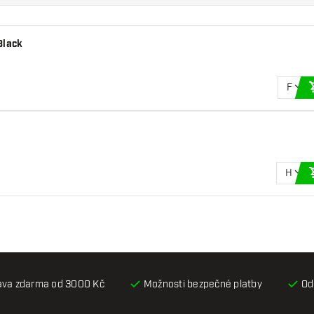
Black
F
H
ava zdarma od 3000 Kč
Možnosti bezpečné platby
Od