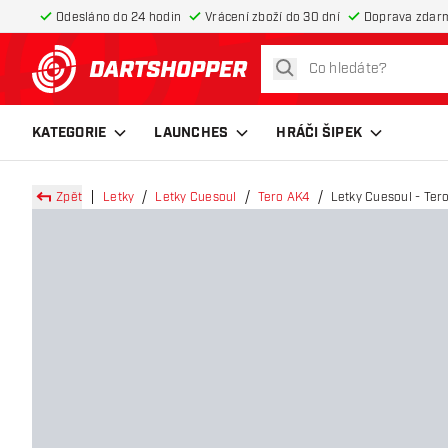
Odesláno do 24 hodin
Vrácení zboží do 30 dní
Doprava zdar
hledat
Zpět na hlavní stránku
KATEGORIE
LAUNCHES
HRÁČI ŠIPEK
Zpět
Letky
Letky Cuesoul
Tero AK4
Letky Cuesoul - Ter