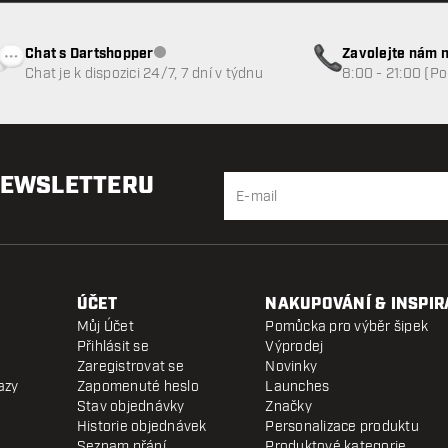
Chat s Dartshopper
Zavolejte nám n
Zákaznický servis nedostupný
Chat je k dispozici 24/7, 7 dní v týdnu
8:00 - 21:00 (P
NEWSLETTERU
ÚČET
NAKUPOVÁNÍ & INSPIR
Můj Účet
Pomůcka pro výběr šipek
Přihlásit se
Výprodej
Zaregistrovat se
Novinky
azy
Zapomenuté heslo
Launches
Stav objednávky
Značky
Historie objednávek
Personalizace produktu
Seznam přání
Produktové kategorie