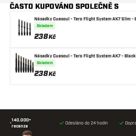
ČASTO KUPOVÁNO SPOLEČNĚ S
Násadky Cuesoul - Tero Flight System AK7 Slim - 
Skladem
238
Kč
Násadky Cuesoul - Tero Flight System AK7 - Black
Skladem
238
Kč
140.000+
•
Odesláno do 24 hodin
Dopr
recenze