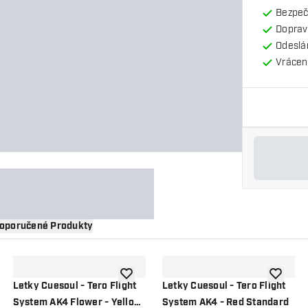
Bezpeč
Doprav
Odeslá
Vrácení
oporučené Produkty
 do seznamu přání
Přidat do seznamu přání
Přidat d
Letky Cuesoul - Tero Flight
Letky Cuesoul - Tero Flight
System AK4 Flower - Yellow
System AK4 - Red Standard