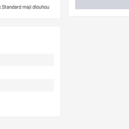
k Standard mají dlouhou
l.
ky. Ty se mohou
yste zjistili, která