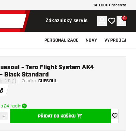
140.000+ recenze
0
Účet
Můj seznam p
Nákupn
Zákaznický servis
PERSONALIZACE
NOVÝ
VÝPRODEJ
uesoul - Tero Flight System AK4
- Black Standard
1.0 (1)
Značka
:
CUESOUL
 hvězdičky
č
o 24 hodin
+
PŘIDAT DO KOŠÍKU
množství
Zvýšit množství
Přidat do se