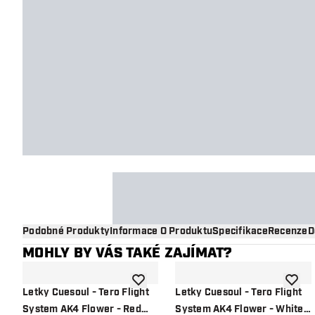
Podobné Produkty
Informace O Produktu
Specifikace
Recenze
D
MOHLY BY VÁS TAKÉ ZAJÍMAT?
Přidat do seznamu přání
Přidat
Letky Cuesoul - Tero Flight
Letky Cuesoul - Tero Flight
System AK4 Flower - Red
System AK4 Flower - White