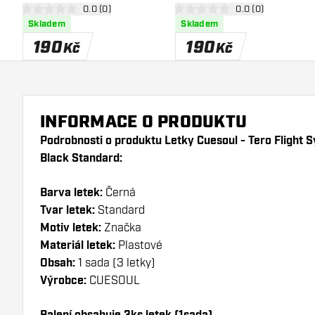
otevřít panel recenzí
0.0 (0)
otevřít panel recen
0.0 (0)
Standard
Standard
0 hodnoticí hvězdičky
0 hodnoticí hvězdičky
Skladem
Skladem
190
190
Kč
Kč
INFORMACE O PRODUKTU
Podrobnosti o produktu Letky Cuesoul - Tero Flight 
Black Standard:
Barva letek:
Černá
Tvar letek:
Standard
Motiv letek:
Značka
Materiál letek:
Plastové
Obsah:
1 sada (3 letky)
Výrobce:
CUESOUL