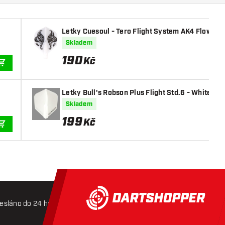
Letky Cuesoul - Tero Flight System AK4 Flower 
Skladem
190
Kč
PŘIDAT DO KOŠÍKU
Letky Bull's Robson Plus Flight Std.6 - White
Skladem
199
Kč
PŘIDAT DO KOŠÍKU
esláno do 24 hodin
Doprava zdarma od 3000 Kč
Mož