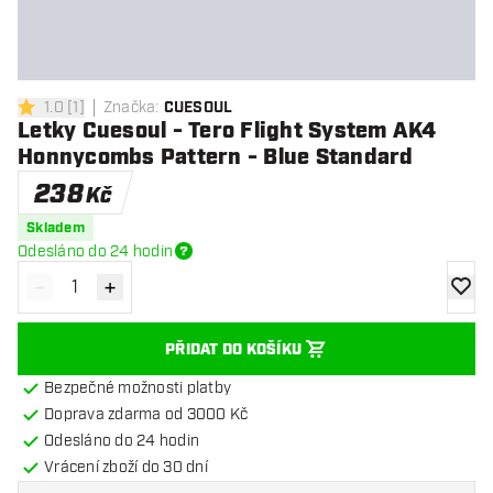
1.0
[
1
]
Značka
:
CUESOUL
1 hodnoticí hvězdičky
Letky Cuesoul - Tero Flight System AK4
Honnycombs Pattern - Blue Standard
238
Kč
Skladem
Odesláno do 24 hodin
-
+
Snížit množství
Zvýšit množství
Přidat
PŘIDAT DO KOŠÍKU
Bezpečné možnosti platby
Doprava zdarma od 3000 Kč
Odesláno do 24 hodin
Vrácení zboží do 30 dní