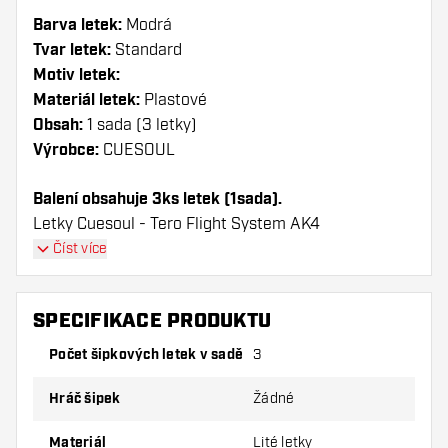
Barva letek:
Modrá
Tvar letek:
Standard
Motiv letek:
Materiál letek:
Plastové
Obsah:
1 sada (3 letky)
Výrobce:
CUESOUL
Balení obsahuje 3ks letek (1sada).
Letky Cuesoul - Tero Flight System AK4
Honnycombs Pattern - Blue Standard mají dlouhou
Číst více
životnost. Tyto letky lze použít pouze s násadky
Cuesoul.
SPECIFIKACE PRODUKTU
Dartshopper tip!
Počet šipkových letek v sadě
3
Ujistěte se, že máte po ruce dostatek letky a
Hráč šipek
Žádné
násadky. Ty se mohou používáním poškodit
nebo zlomit.
Materiál
Lité letky