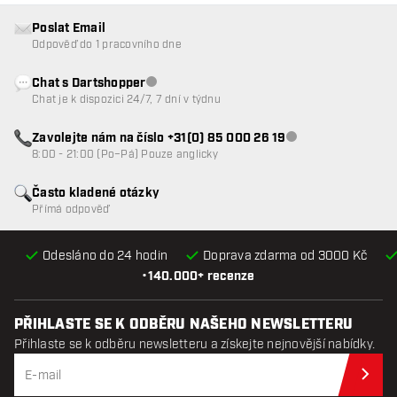
Poslat Email
Odpověď do 1 pracovního dne
Chat s Dartshopper
Zákaznický servis nedostupný
Chat je k dispozici 24/7, 7 dní v týdnu
Zavolejte nám na číslo +31(0) 85 000 26 19
Zákaznický servis n
8:00 - 21:00 (Po–Pá) Pouze anglicky
Často kladené otázky
Přímá odpověď
Odesláno do 24 hodin
Doprava zdarma od 3000 Kč
•
140.000+ recenze
PŘIHLASTE SE K ODBĚRU NAŠEHO NEWSLETTERU
Přihlaste se k odběru newsletteru a získejte nejnovější nabídky.
Při