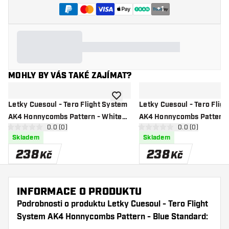
+
1
MOHLY BY VÁS TAKÉ ZAJÍMAT?
Přidat do seznamu přání
Letky Cuesoul - Tero Flight System
Letky Cuesoul - Tero Flig
AK4 Honnycombs Pattern - White
AK4 Honnycombs Pattern 
otevřít panel recenzí
0.0 (0)
otevřít panel re
0.0 (0)
Standard
Standard
0 hodnoticí hvězdičky
0 hodnoticí hvězdičky
Skladem
Skladem
238
238
Kč
Kč
INFORMACE O PRODUKTU
Podrobnosti o produktu Letky Cuesoul - Tero Flight
System AK4 Honnycombs Pattern - Blue Standard: