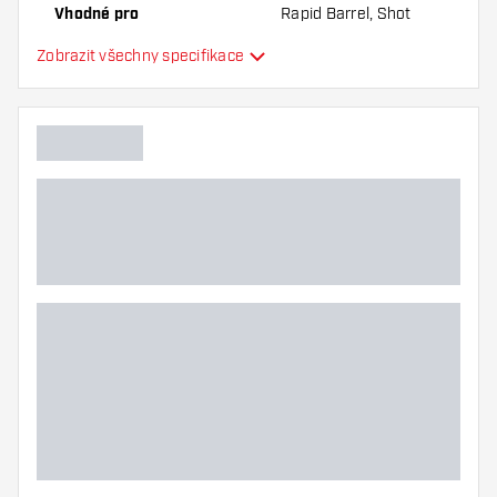
Vhodné pro
Rapid Barrel, Shot
Turbo Barrel, Target
Zobrazit všechny specifikace
Swiss Barrel, Winmau
Switch Barrel
Forma hroty
Straight Point
Typ úchopu hroty
Ringed
Zóna úchopu hroty
Hlavní barva
Délka hroty