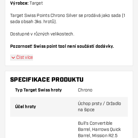
Výrobce:
Target
Target Swiss Points Chrono Silver se prodává jako sada (1
sada obsah 3ks. hrotů).
Dostupné v různých velikostech.
Pozornost! Swiss point tool není součástí dodávky.
Číst více
SPECIFIKACE PRODUKTU
Typ Target Swiss hroty
Chrono
Úchop prsty / Držadlo
Účel hroty
na šipce
Bull's Convertible
Barrel, Harrows Quick
Barrel, Mission R2.5