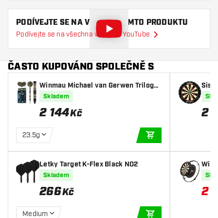
PODÍVEJTE SE NA VIDEO O TOMTO PRODUKTU
Podívejte se na všechna videa na YouTube
ČASTO KUPOVÁNO SPOLEČNĚ S
Winmau Michael van Gerwen Trilogy
Sisal
90% - Šipky Soft
Core 
Skladem
Skl
2 144
2 
Kč
23.5g
PŘIDAT DO KOŠÍKU
Letky Target K-Flex Black NO2
Winm
em -
Skladem
Skl
266
2 0
Kč
Medium