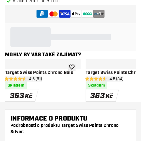
Vrácení zboží do 30 dní
+
1
MOHLY BY VÁS TAKÉ ZAJÍMAT?
Přidat do seznamu přání
Target Swiss Points Chrono Gold
Target Swiss Points Chron
otevřít panel recenzí
4.6 (51)
otevřít panel re
4.5 (34)
4.6 hodnoticí hvězdičky
4.5 hodnoticí hvězdičky
Skladem
Skladem
363
363
Kč
Kč
INFORMACE O PRODUKTU
Podrobnosti o produktu Target Swiss Points Chrono
Silver: