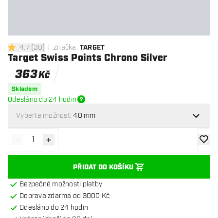
4.7
[
30
]
Značka
:
TARGET
4.7 hodnoticí hvězdičky
Target Swiss Points Chrono Silver
363
Kč
Skladem
Odesláno do 24 hodin
Vyberte možnost:
40 mm
-
+
Snížit množství
Zvýšit množství
Přidat
PŘIDAT DO KOŠÍKU
Bezpečné možnosti platby
Doprava zdarma od 3000 Kč
Odesláno do 24 hodin