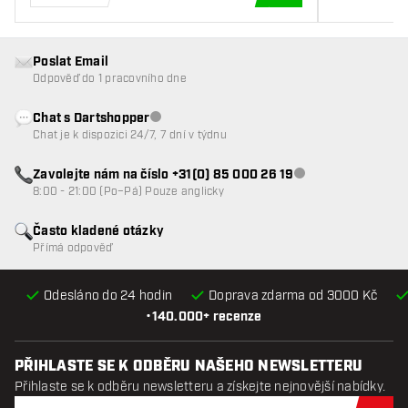
PŘIDAT DO KOŠÍKU
Poslat Email
Odpověď do 1 pracovního dne
Chat s Dartshopper
Zákaznický servis nedostupný
Chat je k dispozici 24/7, 7 dní v týdnu
Zavolejte nám na číslo +31(0) 85 000 26 19
Zákaznický servis n
8:00 - 21:00 (Po–Pá) Pouze anglicky
Často kladené otázky
Přímá odpověď
Odesláno do 24 hodin
Doprava zdarma od 3000 Kč
•
140.000+ recenze
PŘIHLASTE SE K ODBĚRU NAŠEHO NEWSLETTERU
Přihlaste se k odběru newsletteru a získejte nejnovější nabídky.