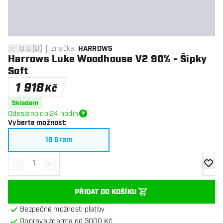
0.0
[
0
]
Značka
:
HARROWS
0 hodnoticí hvězdičky
Harrows Luke Woodhouse V2 90% - Šipky
Soft
1 918
Kč
Skladem
Odesláno do 24 hodin
Vyberte možnost
:
18 Gram
-
+
Snížit množství
Zvýšit množství
Přidat
PŘIDAT DO KOŠÍKU
Bezpečné možnosti platby
Doprava zdarma od 3000 Kč