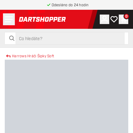
Odesláno do 24 hodin
Menu
0
Účet
Můj seznam
Náku
Zpět na hlavní stránku
hledat
hledat
Harrows Hráči Šipky Soft