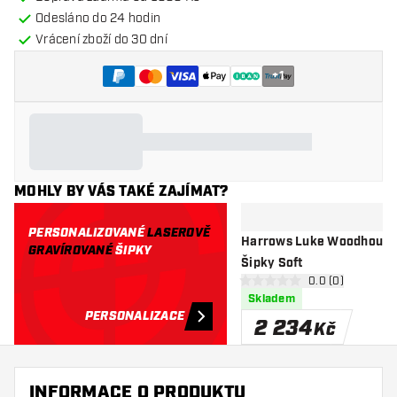
Odesláno do 24 hodin
Vrácení zboží do 30 dní
+
1
MOHLY BY VÁS TAKÉ ZAJÍMAT?
PERSONALIZOVANÉ
LASEROVĚ
Harrows Luke Woodhouse 
GRAVÍROVANÉ
ŠIPKY
Šipky Soft
otevřít panel re
0.0 (0)
0 hodnoticí hvězdičky
Skladem
PERSONALIZACE
2 234
Kč
INFORMACE O PRODUKTU