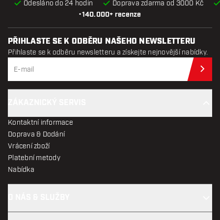
Odesláno do 24 hodin
Doprava zdarma od 3000 Kč
•
140.000+ recenze
PŘIHLASTE SE K ODBĚRU NAŠEHO NEWSLETTERU
Přihlaste se k odběru newsletteru a získejte nejnovější nabídky.
Při
ZÁKAZNICKÝ SERVIS
Kontaktní informace
Doprava & Dodání
Vrácení zboží
Platební metody
Nabídka
O NÁS & SLUŽBY