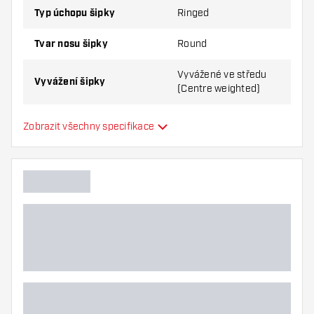
Typ úchopu šipky
Ringed
Tvar nosu šipky
Round
Vyvážené ve středu
Vyvážení šipky
(Centre weighted)
Materiál šipky
Tungsten 90%
Zobrazit všechny specifikace
Úchop nosu šipky
Hráč šipek
Barva šipky
Zóna úchopu šipky
Tvar šipky
Hmotnost šipky