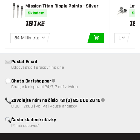
Mission Titan Ripple Points - Silver
Letk
Flig
Skladem
Skl
181
18
Kč
34 Millimeter
L
PŘIDAT DO KOŠÍKU
Poslat Email
Odpověď do 1 pracovního dne
Chat s Dartshopper
Zákaznický servis nedostupný
Chat je k dispozici 24/7, 7 dní v týdnu
Zavolejte nám na číslo +31(0) 85 000 26 19
Zákaznický servis n
8:00 - 21:00 (Po–Pá) Pouze anglicky
Často kladené otázky
Přímá odpověď