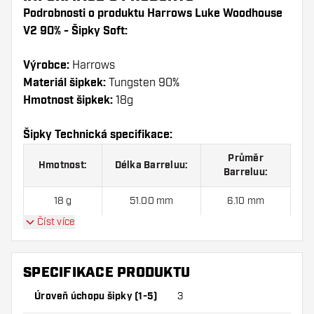
Podrobnosti o produktu Harrows Luke Woodhouse
V2 90% - Šipky Soft:
Výrobce:
Harrows
Materiál šipkek:
Tungsten 90%
Hmotnost šipkek:
18g
Šipky Technická specifikace:
Průměr
Hmotnost:
Délka Barreluu:
Barreluu:
18 g
51.00 mm
6.10 mm
Číst více
Harrows Luke Woodhouse V2 90% - Šipky Soft sada
šipek obsahuje:
3ks Šipek, 3ks Letky a 3ks Násadky
SPECIFIKACE PRODUKTU
v sadě.
Úroveň úchopu šipky (1-5)
3