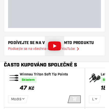
Šířka šipky (mm)
Délka šipky (mm)
PODÍVEJTE SE NA VIDEO O TOMTO PRODUKTU
Podívejte se na všechna videa na YouTube
ČASTO KUPOVÁNO SPOLEČNĚ S
Winmau Triton Soft Tip Points
Letk
Fligh
Skladem
Skl
47
18
Kč
Modrá
L
PŘIDAT DO KOŠÍKU