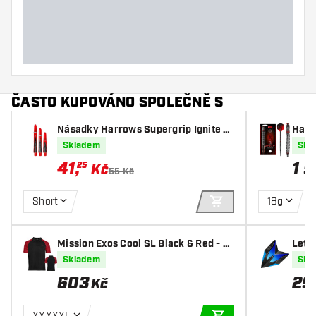
Šířka šipky (mm)
Délka šipky (mm)
ČASTO KUPOVÁNO SPOLEČNĚ S
Násadky Harrows Supergrip Ignite R
Harro
ed
Skladem
Skl
41
,
1 
25
Kč
55 Kč
Short
18g
PŘIDAT DO KOŠÍKU
Mission Exos Cool SL Black & Red - Ši
Letk
pková Košile
Skladem
Skl
603
29
Kč
XXXXXL