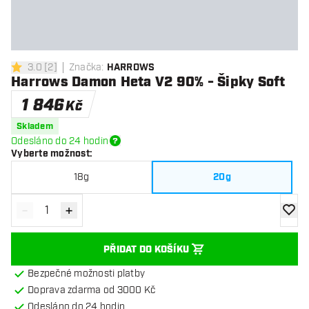
3.0
[
2
]
Značka
:
HARROWS
3 hodnoticí hvězdičky
Harrows Damon Heta V2 90% - Šipky Soft
1 846
Kč
Skladem
Odesláno do 24 hodin
Vyberte možnost
:
18g
20g
-
+
Snížit množství
Zvýšit množství
Přidat
PŘIDAT DO KOŠÍKU
Bezpečné možnosti platby
Doprava zdarma od 3000 Kč
Odesláno do 24 hodin