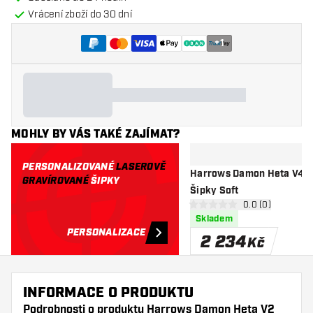
Vrácení zboží do 30 dní
+
1
MOHLY BY VÁS TAKÉ ZAJÍMAT?
PERSONALIZOVANÉ
LASEROVĚ
Harrows Damon Heta V4 90
GRAVÍROVANÉ
ŠIPKY
Šipky Soft
otevřít panel re
0.0 (0)
0 hodnoticí hvězdičky
Skladem
PERSONALIZACE
2 234
Kč
INFORMACE O PRODUKTU
Podrobnosti o produktu Harrows Damon Heta V2