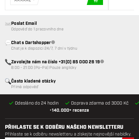
PŘIDAT DO KOŠÍKU
Poslat Email
Odpověď do 1 pracovního dne
Chat s Dartshopper
Zákaznický servis nedostupný
Chat je k dispozici 24/7, 7 dní v týdnu
Zavolejte nám na číslo +31(0) 85 000 26 19
Zákaznický servis n
8:00 - 21:00 (Po–Pá) Pouze anglicky
Často kladené otázky
Přímá odpověď
Odesláno do 24 hodin
Doprava zdarma od 3000 Kč
•
140.000+ recenze
PŘIHLASTE SE K ODBĚRU NAŠEHO NEWSLETTERU
Přihlaste se k odběru newsletteru a získejte nejnovější nabídky.