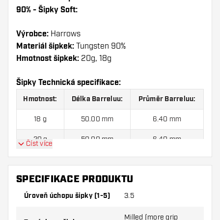
90% - Šipky Soft:
Výrobce:
Harrows
Materiál šipkek:
Tungsten 90%
Hmotnost šipkek:
20g, 18g
Šipky Technická specifikace:
Hmotnost:
Délka Barreluu:
Průměr Barreluu:
18 g
50.00 mm
6.40 mm
20 g
50.00 mm
6.40 mm
Číst více
Harrows Damon Heta V2 90% - Šipky Soft sada
SPECIFIKACE PRODUKTU
šipek obsahuje:
3ks Šipek, 3ks Letky a 3ks Násadky
Úroveň úchopu šipky (1-5)
3.5
v sadě.
Milled (more grip