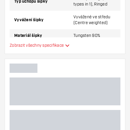
Typ úchopu šipky
types in 1), Ringed
Vyvážené ve středu
Vyvážení šipky
(Centre weighted)
Materiál šipky
Tungsten 90%
Zobrazit všechny specifikace
Úchop nosu šipky
Smooth
Hráč šipek
Barva šipky
Tvar nosu šipky
Zóna úchopu šipky
Tvar šipky
Hmotnost šipky