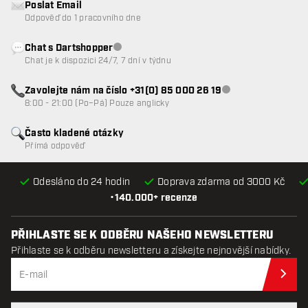
Poslat Email
Odpověď do 1 pracovního dne
Chat s Dartshopper
Zákaznický servis nedostupný
Chat je k dispozici 24/7, 7 dní v týdnu
Zavolejte nám na číslo +31(0) 85 000 26 19
Zákaznický servis n
8:00 - 21:00 (Po–Pá) Pouze anglicky
Často kladené otázky
Přímá odpověď
Odesláno do 24 hodin
Doprava zdarma od 3000 Kč
•
140.000+ recenze
PŘIHLASTE SE K ODBĚRU NAŠEHO NEWSLETTERU
Přihlaste se k odběru newsletteru a získejte nejnovější nabídky.
Při