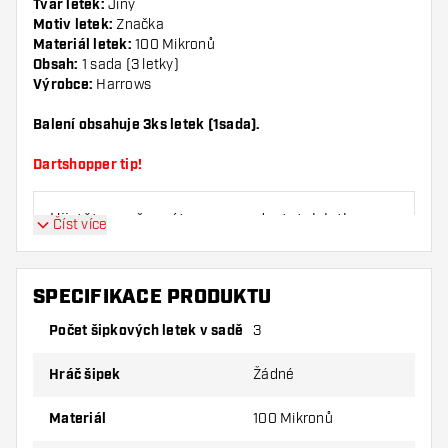
Tvar letek:
Jiný
Motiv letek:
Značka
Materiál letek:
100 Mikronů
Obsah:
1 sada (3 letky)
Výrobce:
Harrows
Balení obsahuje 3ks letek (1sada).
Dartshopper tip!
Ujistěte se, že máte po ruce dostatek letky a
Číst více
násadky. Ty se mohou používáním poškodit
nebo zlomit.
SPECIFIKACE PRODUKTU
Vyzkoušejte jiný tvar, materiál nebo tloušťku
Počet šipkových letek v sadě
3
letky, abyste zjistili, která varianta vám
vyhovuje nejlépe!
Hráč šipek
Žádné
Materiál
100 Mikronů