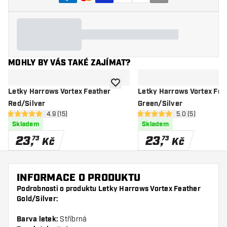
MOHLY BY VÁS TAKÉ ZAJÍMAT?
Přidat do seznamu přání
Letky Harrows Vortex Feather
Letky Harrows Vortex Fea
Red/Silver
Green/Silver
otevřít panel recenzí
4.9 (15)
otevřít panel rec
5.0 (5)
4.9 hodnoticí hvězdičky
5 hodnoticí hvězdičky
Skladem
Skladem
23
,
23
,
73
73
Kč
Kč
INFORMACE O PRODUKTU
Podrobnosti o produktu Letky Harrows Vortex Feather
Gold/Silver:
Barva letek:
Stříbrná