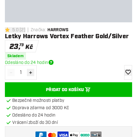
5.0
[
2
]
Značka
:
HARROWS
5 hodnoticí hvězdičky
Letky Harrows Vortex Feather Gold/Silver
23
,
73
Kč
Skladem
Odesláno do 24 hodin
-
+
Snížit množství
Zvýšit množství
Přidat
PŘIDAT DO KOŠÍKU
Bezpečné možnosti platby
Doprava zdarma od 3000 Kč
Odesláno do 24 hodin
Vrácení zboží do 30 dní
+
1