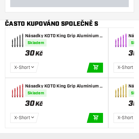
ČASTO KUPOVÁNO SPOLEČNĚ S
Násadky KOTO King Grip Aluminium B
Nása
lack
urpl
Skladem
Skl
30
30
Kč
X-Short
X-Short
PŘIDAT DO KOŠÍKU
Násadky KOTO King Grip Aluminium R
Nása
ed
old
Skladem
Skl
30
30
Kč
X-Short
X-Short
PŘIDAT DO KOŠÍKU