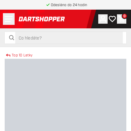
Odesláno do 24 hodin
Menu
0
Účet
Můj seznam
Náku
Zpět na hlavní stránku
hledat
hledat
Top 10 Letky