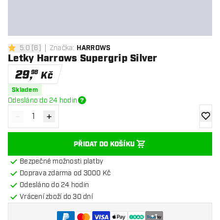
5.0
[
6
]
Značka
:
HARROWS
5 hodnoticí hvězdičky
Letky Harrows Supergrip Silver
29
,
98
Kč
Skladem
Odesláno do 24 hodin
-
+
Snížit množství
Zvýšit množství
Přidat
PŘIDAT DO KOŠÍKU
Bezpečné možnosti platby
Doprava zdarma od 3000 Kč
Odesláno do 24 hodin
Vrácení zboží do 30 dní
+
1