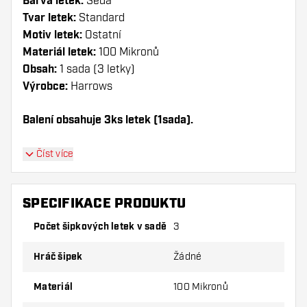
Barva letek:
Šedá
Tvar letek:
Standard
Motiv letek:
Ostatní
Materiál letek:
100 Mikronů
Obsah:
1 sada (3 letky)
Výrobce:
Harrows
Balení obsahuje 3ks letek (1sada).
Dartshopper tip!
Číst více
Ujistěte se, že máte po ruce dostatek letky a
násadky. Ty se mohou používáním poškodit
SPECIFIKACE PRODUKTU
nebo zlomit.
Počet šipkových letek v sadě
3
Vyzkoušejte jiný tvar, materiál nebo tloušťku
Hráč šipek
Žádné
letky, abyste zjistili, která varianta vám
vyhovuje nejlépe!
Materiál
100 Mikronů