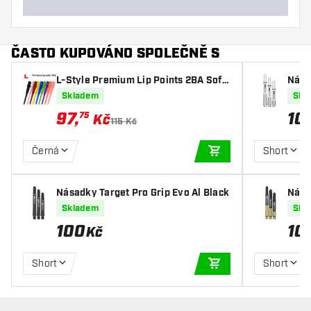
ČASTO KUPOVÁNO SPOLEČNĚ S
L-Style Premium Lip Points 2BA Soft
Nása
Tips
r
Skladem
Skl
97
,
10
75
Kč
115 Kč
Černá
Short
PŘIDAT DO KOŠÍKU
Násadky Target Pro Grip Evo Al Black
Nása
Skladem
Skl
100
10
Kč
Short
Short
PŘIDAT DO KOŠÍKU