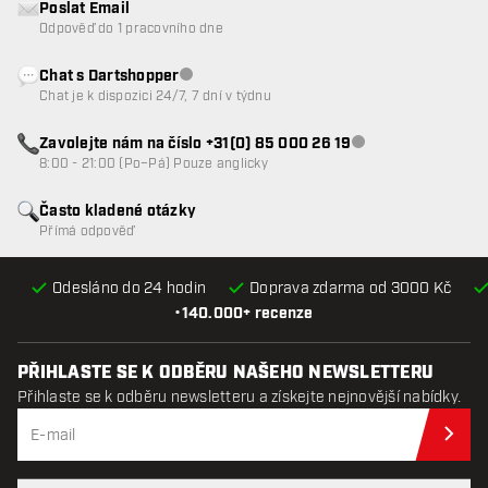
Poslat Email
Odpověď do 1 pracovního dne
Chat s Dartshopper
Zákaznický servis nedostupný
Chat je k dispozici 24/7, 7 dní v týdnu
Zavolejte nám na číslo +31(0) 85 000 26 19
Zákaznický servis n
8:00 - 21:00 (Po–Pá) Pouze anglicky
Často kladené otázky
Přímá odpověď
Odesláno do 24 hodin
Doprava zdarma od 3000 Kč
•
140.000+ recenze
PŘIHLASTE SE K ODBĚRU NAŠEHO NEWSLETTERU
Přihlaste se k odběru newsletteru a získejte nejnovější nabídky.
Při