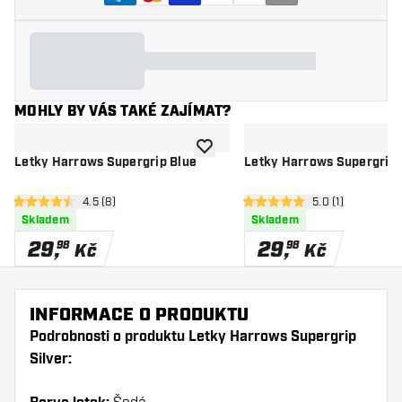
MOHLY BY VÁS TAKÉ ZAJÍMAT?
Přidat do seznamu přání
Letky Harrows Supergrip Blue
Letky Harrows Supergrip
otevřít panel recenzí
4.5 (8)
otevřít panel rec
5.0 (1)
4.5 hodnoticí hvězdičky
5 hodnoticí hvězdičky
Skladem
Skladem
29
,
29
,
98
98
Kč
Kč
INFORMACE O PRODUKTU
Podrobnosti o produktu Letky Harrows Supergrip
Silver: