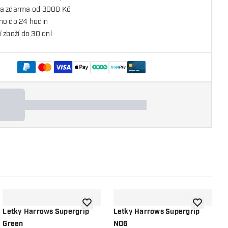
a zdarma od 3000 Kč
no do 24 hodin
 zboží do 30 dní
o seznamu přání
Přidat do seznamu přání
Přidat do 
Letky Harrows Supergrip
Letky Harrows Supergrip
L
Green
NO6
G