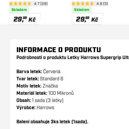
otevřít panel recenzí
4.7 (38)
otevřít panel recen
4.8 (5)
4.7 hodnoticí hvězdičky
4.8 hodnoticí hvězdičky
Skladem
Skladem
29
,
29
,
98
98
Kč
Kč
INFORMACE O PRODUKTU
Podrobnosti o produktu Letky Harrows Supergrip Ult
Barva letek:
Červená
Tvar letek:
Standard 6
Motiv letek:
Značka
Materiál letek:
100 Mikronů
Obsah:
1 sada (3 letky)
Výrobce:
Harrows
Balení obsahuje 3ks letek (1sada).