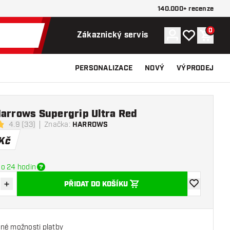
140.000+ recenze
0
Účet
Můj seznam p
Nákupn
Zákaznický servis
PERSONALIZACE
NOVÝ
VÝPRODEJ
Harrows Supergrip Ultra Red
4.9 (33)
Značka
:
HARROWS
icí hvězdičky
Kč
o 24 hodin
+
PŘIDAT DO KOŠÍKU
množství
Zvýšit množství
Přidat do se
né možnosti platby