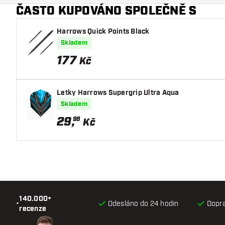
ČASTO KUPOVÁNO SPOLEČNĚ S
Harrows Quick Points Black
Skladem
177
Kč
Letky Harrows Supergrip Ultra Aqua
Skladem
29
,
98
Kč
140.000+
•
Odesláno do 24 hodin
Dopr
recenze