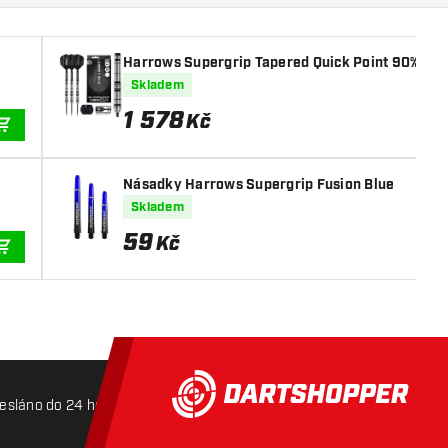
Harrows Supergrip Tapered Quick Point 90% - Ši
Skladem
1 578
Kč
PŘIDAT DO KOŠÍKU
Násadky Harrows Supergrip Fusion Blue
Skladem
59
Kč
PŘIDAT DO KOŠÍKU
esláno do 24 hodin
Doprava zdarma od 3000 Kč
Mož