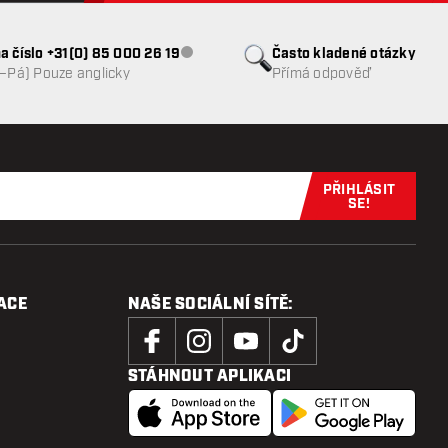
a číslo +31(0) 85 000 26 19
Často kladené otázky
Zákaznický servis nedostupný
o–Pá) Pouze anglicky
Přímá odpověď
PŘIHLÁSIT
Přihlaste se 
SE!
ACE
NAŠE SOCIÁLNÍ SÍTĚ:
STÁHNOUT APLIKACI