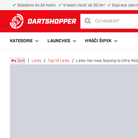
Odesláno do 24 hodin
Vrácení zboží do 30 dní
Doprava zdar
hledat
Zpět na hlavní stránku
KATEGORIE
LAUNCHES
HRÁČI ŠIPEK
Zpět
Letky
Top 10 Letky
Letky Harrows Supergrip Ultra Re