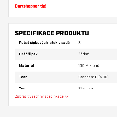
Dartshopper tip!
Ujistěte se, že máte po ruce dostatek letky a násad
používáním poškodit nebo zlomit.
SPECIFIKACE PRODUKTU
Vyzkoušejte jiný tvar, materiál nebo tloušťku letky, ab
Počet šipkových letek v sadě
3
varianta vám vyhovuje nejlépe!
Hráč šipek
Žádné
Materiál
100 Mikronů
Tvar
Standard 6 (NO6)
Typ
Standard
Zobrazit všechny specifikace
Flexibilita
Hlavní barva