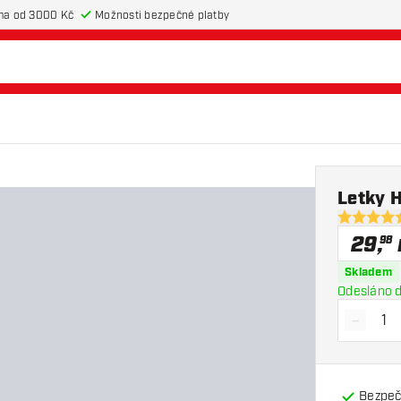
ma od 3000 Kč
Možnosti bezpečné platby
d
Letky 
4.9 hodnot
29
,
98
Skladem
Odesláno d
-
Snížit 
Bezpeč