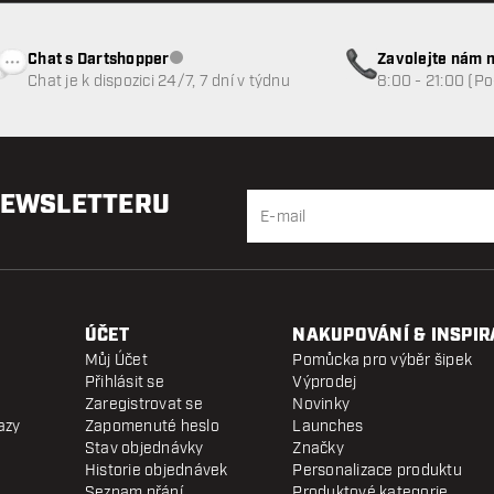
Chat s Dartshopper
Zavolejte nám n
Zákaznický servis nedostupný
Chat je k dispozici 24/7, 7 dní v týdnu
8:00 - 21:00 (P
NEWSLETTERU
ÚČET
NAKUPOVÁNÍ & INSPIR
Můj Účet
Pomůcka pro výběr šipek
Přihlásit se
Výprodej
Zaregistrovat se
Novinky
azy
Zapomenuté heslo
Launches
Stav objednávky
Značky
Historie objednávek
Personalizace produktu
Seznam přání
Produktové kategorie