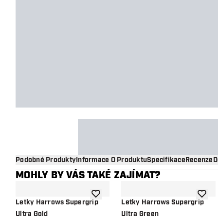
Podobné Produkty
Informace O Produktu
Specifikace
Recenze
D
MOHLY BY VÁS TAKÉ ZAJÍMAT?
Přidat do seznamu přání
Přidat
Letky Harrows Supergrip
Letky Harrows Supergrip
Ultra Gold
Ultra Green