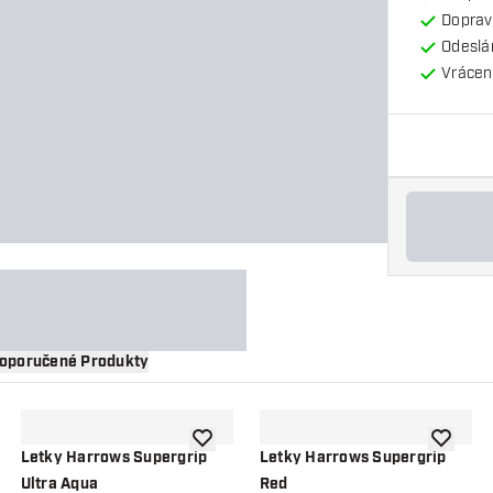
Doprav
Odeslá
Vrácení
oporučené Produkty
 do seznamu přání
Přidat do seznamu přání
Přidat d
Letky Harrows Supergrip
Letky Harrows Supergrip
Ultra Aqua
Red