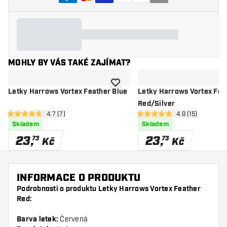
MOHLY BY VÁS TAKÉ ZAJÍMAT?
Přidat do seznamu přání
Letky Harrows Vortex Feather Blue
Letky Harrows Vortex Fea
Red/Silver
otevřít panel recenzí
4.7 (7)
otevřít panel re
4.9 (15)
4.7 hodnoticí hvězdičky
4.9 hodnoticí hvězdičky
Skladem
Skladem
23
,
23
,
73
73
Kč
Kč
INFORMACE O PRODUKTU
Podrobnosti o produktu Letky Harrows Vortex Feather
Red:
Barva letek:
Červená