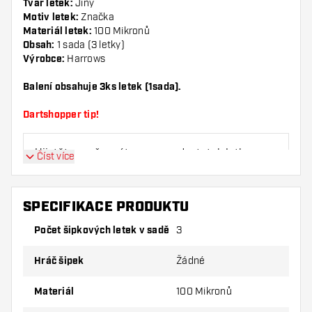
Tvar letek:
Jiný
Motiv letek:
Značka
Materiál letek:
100 Mikronů
Obsah:
1 sada (3 letky)
Výrobce:
Harrows
Balení obsahuje 3ks letek (1sada).
Dartshopper tip!
Ujistěte se, že máte po ruce dostatek letky a
Číst více
násadky. Ty se mohou používáním poškodit
nebo zlomit.
SPECIFIKACE PRODUKTU
Vyzkoušejte jiný tvar, materiál nebo tloušťku
Počet šipkových letek v sadě
3
letky, abyste zjistili, která varianta vám
vyhovuje nejlépe!
Hráč šipek
Žádné
Materiál
100 Mikronů