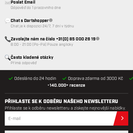
Poslat Email
Odpověď do 1 pracovního dne
Chat s Dartshopper
Zákaznický servis nedostupný
Chat je k dispozici 24/7, 7 dní v týdnu
Zavolejte nám na číslo +31(0) 85 000 26 19
Zákaznický servis n
8:00 - 21:00 (Po–Pá) Pouze anglicky
Často kladené otázky
Přímá odpověď
Odesláno do 24 hodin
Doprava zdarma od 3000 Kč
•
140.000+ recenze
PŘIHLASTE SE K ODBĚRU NAŠEHO NEWSLETTERU
Přihlaste se k odběru newsletteru a získejte nejnovější nabídky.
Při