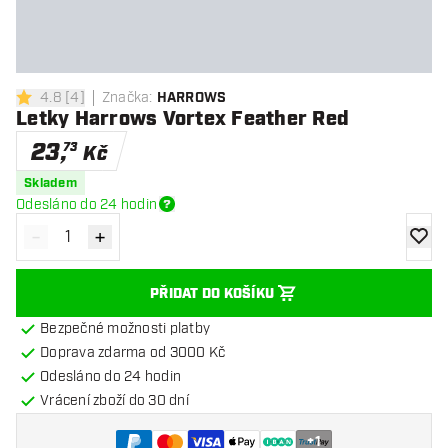
4.8
[
4
]
Značka
:
HARROWS
4.8 hodnoticí hvězdičky
Letky Harrows Vortex Feather Red
23
,
73
Kč
Skladem
Odesláno do 24 hodin
-
+
Snížit množství
Zvýšit množství
Přidat
PŘIDAT DO KOŠÍKU
Bezpečné možnosti platby
Doprava zdarma od 3000 Kč
Odesláno do 24 hodin
Vrácení zboží do 30 dní
+
1