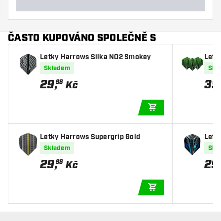
ČASTO KUPOVÁNO SPOLEČNĚ S
Letky Harrows Silka NO2 Smokey
Letk
een
Skladem
Skl
29
,
35
98
Kč
PŘIDAT DO KOŠÍKU
Letky Harrows Supergrip Gold
Letk
Skladem
Skl
29
,
29
98
Kč
PŘIDAT DO KOŠÍKU