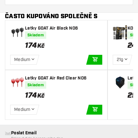
ČASTO KUPOVÁNO SPOLEČNĚ S
Letky GOAT Air Black NO6
KOTO
Stee
Skladem
Skl
174
24
Kč
Medium
21g
PŘIDAT DO KOŠÍKU
Letky GOAT Air Red Clear NO6
Letk
Skladem
Skl
174
29
Kč
Medium
PŘIDAT DO KOŠÍKU
Poslat Email