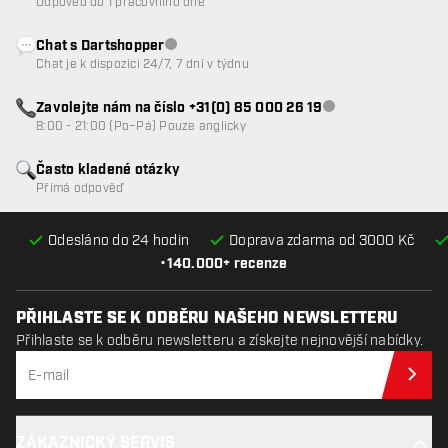
Odpověď do 1 pracovního dne
Chat s Dartshopper
Zákaznický servis nedostupný
Chat je k dispozici 24/7, 7 dní v týdnu
Zavolejte nám na číslo +31(0) 85 000 26 19
Zákaznický servis n
8:00 - 21:00 (Po–Pá) Pouze anglicky
Často kladené otázky
Přímá odpověď
Odesláno do 24 hodin
Doprava zdarma od 3000 Kč
•
140.000+ recenze
PŘIHLASTE SE K ODBĚRU NAŠEHO NEWSLETTERU
Přihlaste se k odběru newsletteru a získejte nejnovější nabídky.
Při
ZÁKAZNICKÝ SERVIS