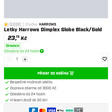
5.0
[
8
]
Značka
:
HARROWS
5 hodnoticí hvězdičky
Letky Harrows Dimplex Globe Black/Gold
23
,
73
Kč
Skladem
Odesláno do 24 hodin
-
+
Snížit množství
Zvýšit množství
Přidat
PŘIDAT DO KOŠÍKU
Bezpečné možnosti platby
Doprava zdarma od 3000 Kč
Odesláno do 24 hodin
Vrácení zboží do 30 dní
+
1