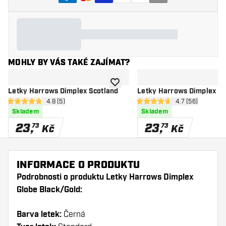
MOHLY BY VÁS TAKÉ ZAJÍMAT?
Přidat do seznamu přání
Letky Harrows Dimplex Scotland
Letky Harrows Dimplex B
otevřít panel recenzí
4.8 (5)
otevřít panel re
4.7 (56)
4.8 hodnoticí hvězdičky
4.7 hodnoticí hvězdičky
Skladem
Skladem
23
,
23
,
73
73
Kč
Kč
INFORMACE O PRODUKTU
Podrobnosti o produktu Letky Harrows Dimplex
Globe Black/Gold:
Barva letek:
Černá