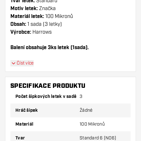
Tvar letek:
Standard
Motiv letek:
Značka
Materiál letek:
100 Mikronů
Obsah:
1 sada (3 letky)
Výrobce:
Harrows
Balení obsahuje 3ks letek (1sada).
Dartshopper tip!
Číst více
Ujistěte se, že máte po ruce dostatek letky a
násadky. Ty se mohou používáním poškodit
SPECIFIKACE PRODUKTU
nebo zlomit.
Počet šipkových letek v sadě
3
Vyzkoušejte jiný tvar, materiál nebo tloušťku
Hráč šipek
Žádné
letky, abyste zjistili, která varianta vám
vyhovuje nejlépe!
Materiál
100 Mikronů
Tvar
Standard 6 (NO6)