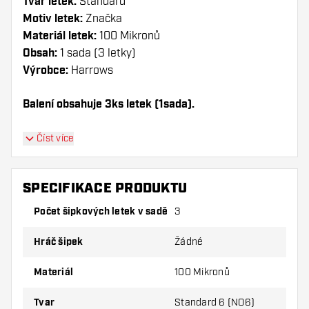
Tvar letek:
Standard
Motiv letek:
Značka
Materiál letek:
100 Mikronů
Obsah:
1 sada (3 letky)
Výrobce:
Harrows
Balení obsahuje 3ks letek (1sada).
Dartshopper tip!
Číst více
Ujistěte se, že máte po ruce dostatek letky a
násadky. Ty se mohou používáním poškodit
SPECIFIKACE PRODUKTU
nebo zlomit.
Počet šipkových letek v sadě
3
Vyzkoušejte jiný tvar, materiál nebo tloušťku
Hráč šipek
Žádné
letky, abyste zjistili, která varianta vám
vyhovuje nejlépe!
Materiál
100 Mikronů
Tvar
Standard 6 (NO6)