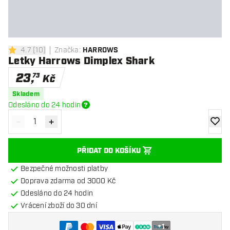
4.7
[
10
]
Značka
:
HARROWS
4.7 hodnoticí hvězdičky
Letky Harrows Dimplex Shark
23
,
73
Kč
Skladem
Odesláno do 24 hodin
-
+
Snížit množství
Zvýšit množství
Přidat
PŘIDAT DO KOŠÍKU
Bezpečné možnosti platby
Doprava zdarma od 3000 Kč
Odesláno do 24 hodin
Vrácení zboží do 30 dní
+
1