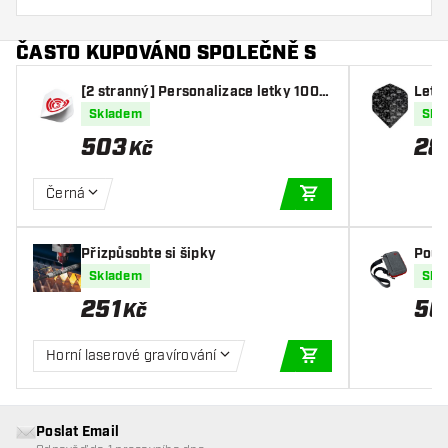
ČASTO KUPOVÁNO SPOLEČNĚ S
[2 stranný] Personalizace letky 100
Letk
Mikronů s obrázkem (10 setů)
Skladem
Skl
503
28
Kč
Černá
PŘIDAT DO KOŠÍKU
Přizpůsobte si šipky
Pouz
Skladem
Skl
251
50
Kč
Horní laserové gravírování
PŘIDAT DO KOŠÍKU
Poslat Email