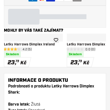
MOHLY BY VÁS TAKÉ ZAJÍMAT?
Přidat do seznamu přání
Letky Harrows Dimplex Ireland
Letky Harrows Dimplex E
otevřít panel recenzí
4.2 (5)
otevřít panel re
0.0 (0)
4.2 hodnoticí hvězdičky
0 hodnoticí hvězdičky
Skladem
Skladem
23
,
23
,
73
73
Kč
Kč
INFORMACE O PRODUKTU
Podrobnosti o produktu Letky Harrows Dimplex
Shark:
Barva letek:
Žlutá