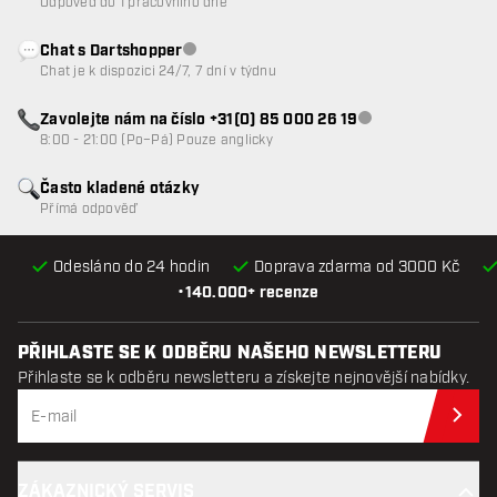
Odpověď do 1 pracovního dne
Chat s Dartshopper
Zákaznický servis nedostupný
Chat je k dispozici 24/7, 7 dní v týdnu
Zavolejte nám na číslo +31(0) 85 000 26 19
Zákaznický servis n
8:00 - 21:00 (Po–Pá) Pouze anglicky
Často kladené otázky
Přímá odpověď
Odesláno do 24 hodin
Doprava zdarma od 3000 Kč
•
140.000+ recenze
PŘIHLASTE SE K ODBĚRU NAŠEHO NEWSLETTERU
Přihlaste se k odběru newsletteru a získejte nejnovější nabídky.
Při
ZÁKAZNICKÝ SERVIS