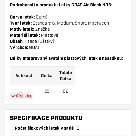
Podrobnosti o produktu Letky GOAT Air Black NO6:
Barva letek:
Černá
Tvar letek:
Standard 6, Medium, Short, Inbetween
Motiv letek:
Značka
Materiál letek:
Plastové
Obsah:
1 sada (3 letky)
Výrobce:
GOAT
Délky Integrovaný systém plastových letek s násadkou:
Totale
Velikost
Délka
Délka
20
62
Short
Číst více
mm
mm
26
68
Inbetween
mm
mm
SPECIFIKACE PRODUKTU
Počet šipkových letek v sadě
34
75
3
Medium
mm
mm