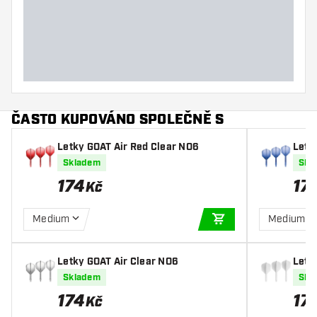
ČASTO KUPOVÁNO SPOLEČNĚ S
Letky GOAT Air Red Clear NO6
Letk
Skladem
Skl
174
17
Kč
Medium
Medium
PŘIDAT DO KOŠÍKU
Letky GOAT Air Clear NO6
Letk
Skladem
Skl
174
17
Kč