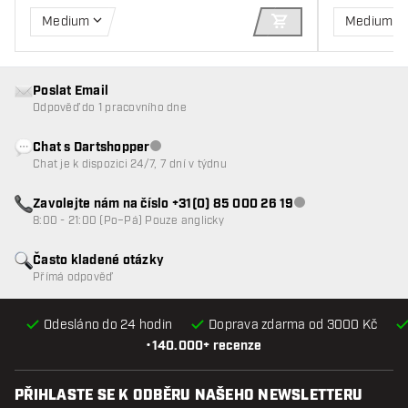
Medium
Medium
PŘIDAT DO KOŠÍKU
Poslat Email
Odpověď do 1 pracovního dne
Chat s Dartshopper
Zákaznický servis nedostupný
Chat je k dispozici 24/7, 7 dní v týdnu
Zavolejte nám na číslo +31(0) 85 000 26 19
Zákaznický servis n
8:00 - 21:00 (Po–Pá) Pouze anglicky
Často kladené otázky
Přímá odpověď
Odesláno do 24 hodin
Doprava zdarma od 3000 Kč
•
140.000+ recenze
PŘIHLASTE SE K ODBĚRU NAŠEHO NEWSLETTERU