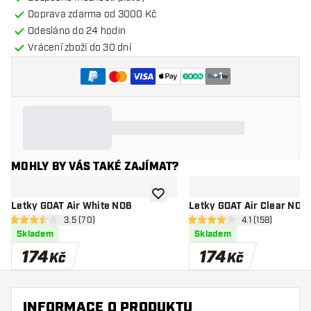
Doprava zdarma od 3000 Kč
Odesláno do 24 hodin
Vrácení zboží do 30 dní
+
1
MOHLY BY VÁS TAKÉ ZAJÍMAT?
Přidat do seznamu přání
Letky GOAT Air White NO6
Letky GOAT Air Clear NO6
otevřít panel recenzí
3.5 (70)
otevřít panel re
4.1 (158)
3.5 hodnoticí hvězdičky
4.1 hodnoticí hvězdičky
Skladem
Skladem
174
174
Kč
Kč
INFORMACE O PRODUKTU