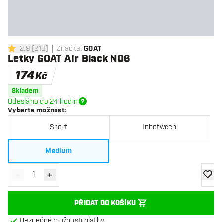
2.9
[
218
]
Značka
:
GOAT
2.9 hodnoticí hvězdičky
Letky GOAT Air Black NO6
174
Kč
Skladem
Odesláno do 24 hodin
Vyberte možnost
:
Short
Inbetween
Medium
-
+
Snížit množství
Zvýšit množství
Přidat
PŘIDAT DO KOŠÍKU
Bezpečné možnosti platby