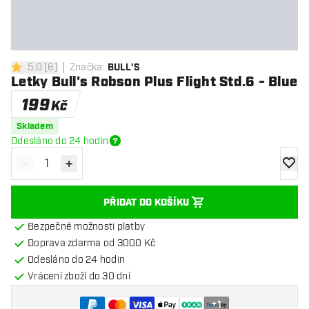
5.0
[
6
]
Značka
:
BULL'S
5 hodnoticí hvězdičky
Letky Bull's Robson Plus Flight Std.6 - Blue
199
Kč
Skladem
Odesláno do 24 hodin
-
+
Snížit množství
Zvýšit množství
Přidat
PŘIDAT DO KOŠÍKU
Bezpečné možnosti platby
Doprava zdarma od 3000 Kč
Odesláno do 24 hodin
Vrácení zboží do 30 dní
+
1