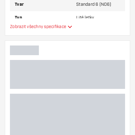
Tvar
Standard 6 (NO6)
Typ
Lité letky
Zobrazit všechny specifikace
Flexibilita
Hlavní barva