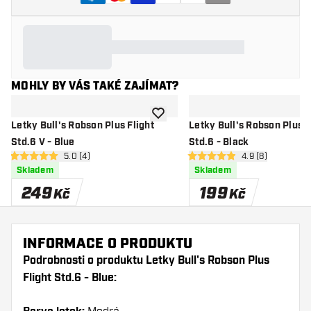
MOHLY BY VÁS TAKÉ ZAJÍMAT?
Přidat do seznamu přání
Letky Bull's Robson Plus Flight
Letky Bull's Robson Plus F
Std.6 V - Blue
Std.6 - Black
otevřít panel recenzí
5.0 (4)
otevřít panel rec
4.9 (8)
5 hodnoticí hvězdičky
4.9 hodnoticí hvězdičky
Skladem
Skladem
249
199
Kč
Kč
INFORMACE O PRODUKTU
Podrobnosti o produktu Letky Bull's Robson Plus
Flight Std.6 - Blue: