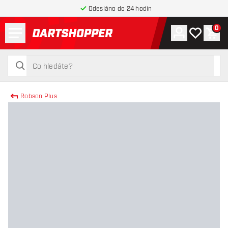
Odesláno do 24 hodin
Menu
0
Účet
Můj seznam
Náku
Zpět na hlavní stránku
hledat
hledat
Robson Plus