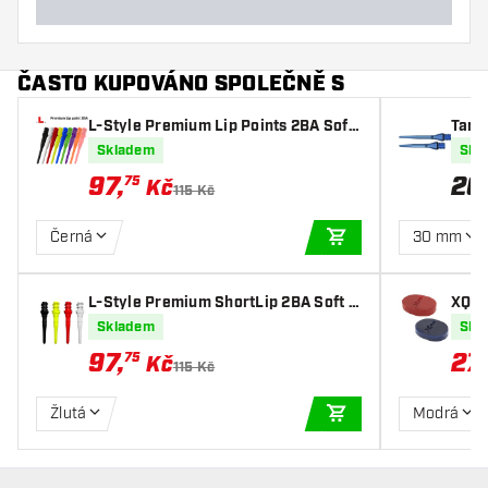
ČASTO KUPOVÁNO SPOLEČNĚ S
L-Style Premium Lip Points 2BA Soft
Targ
Tips
nver
Skladem
Skl
97
,
20
75
Kč
115 Kč
Černá
30 mm
PŘIDAT DO KOŠÍKU
L-Style Premium ShortLip 2BA Soft T
XQMa
ips
Skladem
Skl
97
,
27
,
75
Kč
115 Kč
Žlutá
Modrá
PŘIDAT DO KOŠÍKU