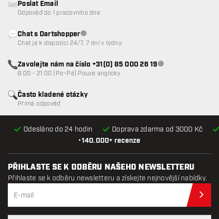
Poslat Email
Odpověď do 1 pracovního dne
Chat s Dartshopper
Zákaznický servis nedostupný
Chat je k dispozici 24/7, 7 dní v týdnu
Zavolejte nám na číslo +31(0) 85 000 26 19
Zákaznický servis n
8:00 - 21:00 (Po–Pá) Pouze anglicky
Často kladené otázky
Přímá odpověď
Odesláno do 24 hodin
Doprava zdarma od 3000 Kč
•
140.000+ recenze
PŘIHLASTE SE K ODBĚRU NAŠEHO NEWSLETTERU
Přihlaste se k odběru newsletteru a získejte nejnovější nabídky.
Při