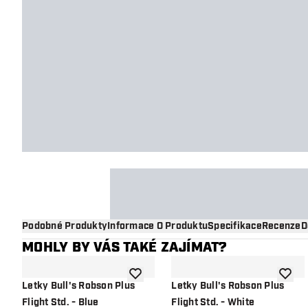
Podobné Produkty
Informace O Produktu
Specifikace
Recenze
D
MOHLY BY VÁS TAKÉ ZAJÍMAT?
Přidat do seznamu přání
Přidat
Letky Bull's Robson Plus
Letky Bull's Robson Plus
Flight Std. - Blue
Flight Std. - White