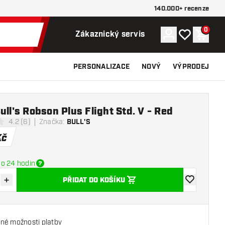
140.000+ recenze
0
Účet
Můj seznam p
Nákupn
Zákaznický servis
PERSONALIZACE
NOVÝ
VÝPRODEJ
ull's Robson Plus Flight Std. V - Red
4.2 (6)
Značka
:
BULL'S
icí hvězdičky
Kč
o 24 hodin
+
PŘIDAT DO KOŠÍKU
množství
Zvýšit množství
Přidat do se
né možnosti platby