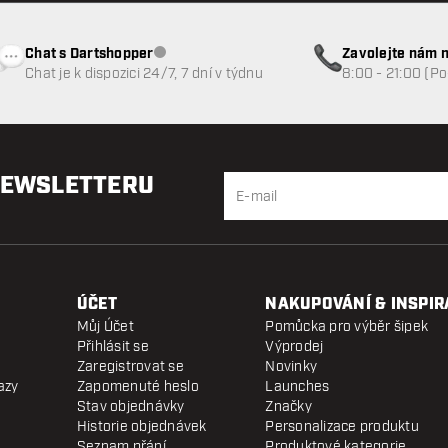
Chat s Dartshopper
Zavolejte nám n
Zákaznický servis nedostupný
Chat je k dispozici 24/7, 7 dní v týdnu
8:00 - 21:00 (P
NEWSLETTERU
ÚČET
NAKUPOVÁNÍ & INSPIR
Můj Účet
Pomůcka pro výběr šipek
Přihlásit se
Výprodej
Zaregistrovat se
Novinky
azy
Zapomenuté heslo
Launches
Stav objednávky
Značky
Historie objednávek
Personalizace produktu
Seznam přání
Produktové kategorie