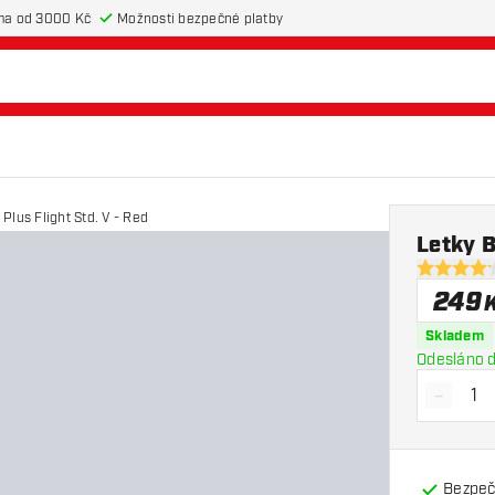
ma od 3000 Kč
Možnosti bezpečné platby
Plus Flight Std. V - Red
Letky B
4.2 hodnot
249
Skladem
Odesláno d
-
Snížit 
Bezpeč