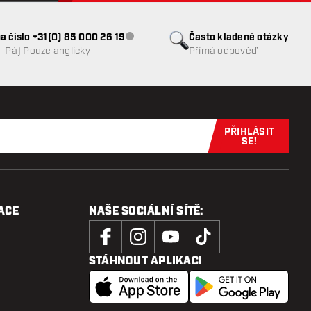
a číslo +31(0) 85 000 26 19
Často kladené otázky
Zákaznický servis nedostupný
o–Pá) Pouze anglicky
Přímá odpověď
PŘIHLÁSIT
Přihlaste se 
SE!
ACE
NAŠE SOCIÁLNÍ SÍTĚ:
STÁHNOUT APLIKACI