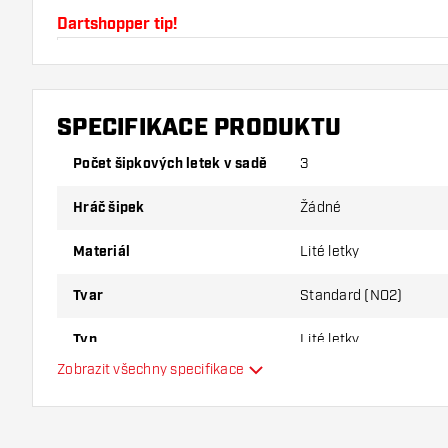
Dartshopper tip!
Ujistěte se, že máte po ruce dostatek letky a násad
používáním poškodit nebo zlomit.
SPECIFIKACE PRODUKTU
Vyzkoušejte jiný tvar, materiál nebo tloušťku letky, ab
Počet šipkových letek v sadě
3
varianta vám vyhovuje nejlépe!
Hráč šipek
Žádné
Materiál
Lité letky
Tvar
Standard (NO2)
Typ
Lité letky
Zobrazit všechny specifikace
Flexibilita
Hlavní barva