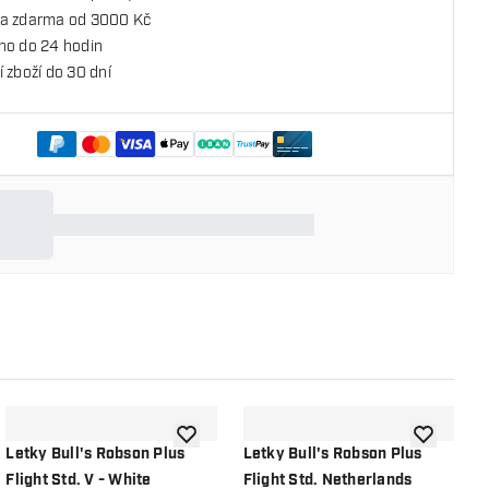
a zdarma od 3000 Kč
no do 24 hodin
 zboží do 30 dní
o seznamu přání
Přidat do seznamu přání
Přidat do 
Letky Bull's Robson Plus
Letky Bull's Robson Plus
L
Flight Std. V - White
Flight Std. Netherlands
F