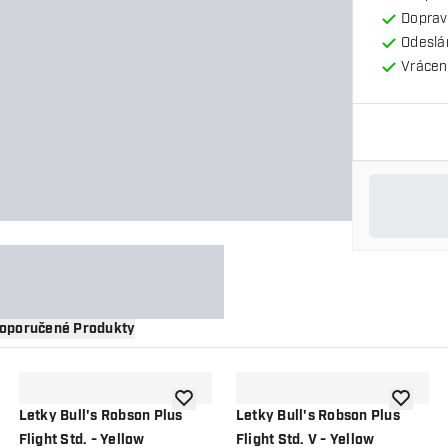
Doprav
Odeslá
Vrácení
oporučené Produkty
 do seznamu přání
Přidat do seznamu přání
Přidat d
Letky Bull's Robson Plus
Letky Bull's Robson Plus
Flight Std. - Yellow
Flight Std. V - Yellow