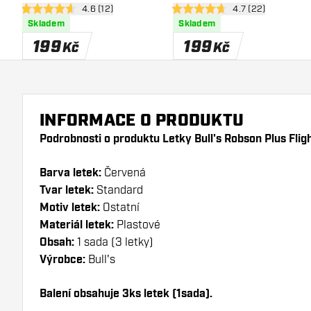
otevřít panel recenzí
4.6 (12)
otevřít panel rece
4.7 (22)
4.6 hodnoticí hvězdičky
4.7 hodnoticí hvězdičky
Skladem
Skladem
199
199
Kč
Kč
INFORMACE O PRODUKTU
Podrobnosti o produktu Letky Bull's Robson Plus Fligh
Barva letek:
Červená
Tvar letek:
Standard
Motiv letek:
Ostatní
Materiál letek:
Plastové
Obsah:
1 sada (3 letky)
Výrobce:
Bull's
Balení obsahuje 3ks letek (1sada).