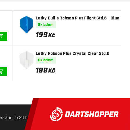
Letky Bull's Robson Plus Flight Std.6 - Blue
Skladem
199
Kč
PŘIDAT DO KOŠÍKU
Letky Robson Plus Crystal Clear Std.6
Skladem
199
Kč
PŘIDAT DO KOŠÍKU
esláno do 24 hodin
Doprava zdarma od 3000 Kč
Mož