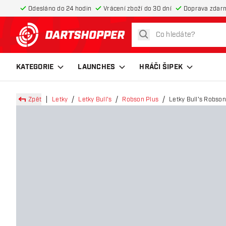
Odesláno do 24 hodin
Vrácení zboží do 30 dní
Doprava zdar
hledat
Zpět na hlavní stránku
KATEGORIE
LAUNCHES
HRÁČI ŠIPEK
Zpět
Letky
Letky Bull's
Robson Plus
Letky Bull's Robson 