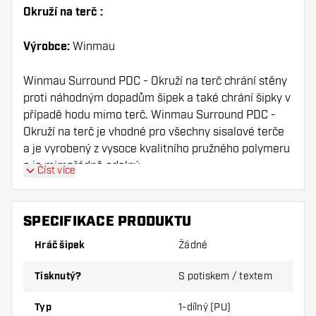
Okruží na terč :
Výrobce:
Winmau
Winmau Surround PDC - Okruží na terč chrání stěny
proti náhodným dopadům šipek a také chrání šipky v
případě hodu mimo terč. Winmau Surround PDC -
Okruží na terč je vhodné pro všechny sisalové terče
a je vyrobený z vysoce kvalitního pružného polymeru
a je mimořádně odolný.
Číst více
Šířka ochrany: 12 cm
SPECIFIKACE PRODUKTU
Terč není součástí balení.
Hráč šipek
Žádné
Tisknutý?
S potiskem / textem
Typ
1-dílný (PU)