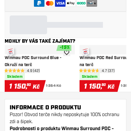
+
1
MOHLY BY VÁS TAKÉ ZAJÍMAT?
-
15
%
Přidat do seznamu přání
Winmau PDC Surround Blue -
Winmau PDC Red Surround
Okruží na terč
na terč
otevřít panel recenzí
4.9 (42)
otevřít panel re
4.7 (37)
4.9 hodnoticí hvězdičky
4.7 hodnoticí hvězdičky
Skladem
Skladem
1 150
,
1 150
,
90
90
Kč
Kč
1 354 Kč
1 354
INFORMACE O PRODUKTU
Pozor! Obvod terče nikdy neposkytuje 100% ochranu
zdi a šipek.
Podrobnosti o produktu Winmau Surround PDC -