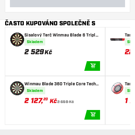
ČASTO KUPOVÁNO SPOLEČNĚ S
Sisalový Terč Winmau Blade 6 Triple
Targ
Core PDC - Profesionální
Skladem
Skl
2 529
22
Kč
PŘIDAT DO KOŠÍKU
Winmau Blade 360 Triple Core Techn
Targ
ology - Šipky Terč
ení
Skladem
Skl
2 127
,
1 7
20
Kč
2 659 Kč
PŘIDAT DO KOŠÍKU