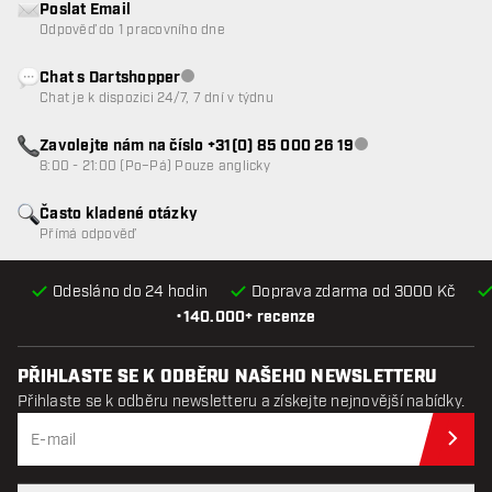
Poslat Email
Odpověď do 1 pracovního dne
Chat s Dartshopper
Zákaznický servis nedostupný
Chat je k dispozici 24/7, 7 dní v týdnu
Zavolejte nám na číslo +31(0) 85 000 26 19
Zákaznický servis n
8:00 - 21:00 (Po–Pá) Pouze anglicky
Často kladené otázky
Přímá odpověď
Odesláno do 24 hodin
Doprava zdarma od 3000 Kč
•
140.000+ recenze
PŘIHLASTE SE K ODBĚRU NAŠEHO NEWSLETTERU
Přihlaste se k odběru newsletteru a získejte nejnovější nabídky.
Při