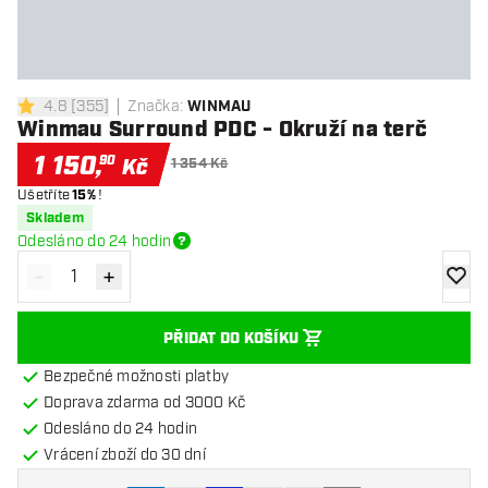
4.8
[
355
]
Značka
:
WINMAU
4.8 hodnoticí hvězdičky
Winmau Surround PDC - Okruží na terč
1 150
,
90
Kč
1 354 Kč
Ušetříte
15%
!
Skladem
Odesláno do 24 hodin
-
+
Snížit množství
Zvýšit množství
Přidat
PŘIDAT DO KOŠÍKU
Bezpečné možnosti platby
Doprava zdarma od 3000 Kč
Odesláno do 24 hodin
Vrácení zboží do 30 dní