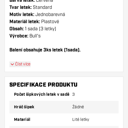
Barva letek:
Červená
Tvar letek:
Standard
Motiv letek:
Jednobarevná
Materiál letek:
Plastové
Obsah:
1 sada (3 letky)
Výrobce:
Bull's
Balení obsahuje 3ks letek (1sada).
Dartshopper tip!
Číst více
Ujistěte se, že máte po ruce dostatek letky a
násadky. Ty se mohou používáním poškodit
SPECIFIKACE PRODUKTU
nebo zlomit.
Počet šipkových letek v sadě
3
Vyzkoušejte jiný tvar, materiál nebo tloušťku
Hráč šipek
Žádné
letky, abyste zjistili, která varianta vám
vyhovuje nejlépe!
Materiál
Lité letky