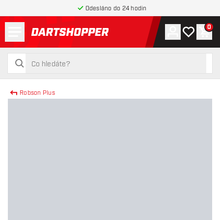
Odesláno do 24 hodin
Menu
0
Účet
Můj seznam
Náku
Zpět na hlavní stránku
hledat
hledat
Robson Plus