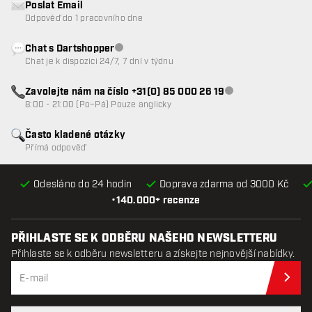
Poslat Email
Odpověď do 1 pracovního dne
Chat s Dartshopper
Zákaznický servis nedostupný
Chat je k dispozici 24/7, 7 dní v týdnu
Zavolejte nám na číslo +31(0) 85 000 26 19
Zákaznický servis n
8:00 - 21:00 (Po–Pá) Pouze anglicky
Často kladené otázky
Přímá odpověď
Odesláno do 24 hodin
Doprava zdarma od 3000 Kč
•
140.000+ recenze
PŘIHLASTE SE K ODBĚRU NAŠEHO NEWSLETTERU
Přihlaste se k odběru newsletteru a získejte nejnovější nabídky.
Při