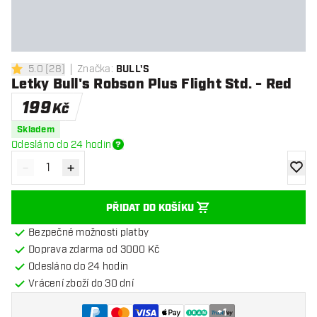
5.0
[
28
]
Značka
:
BULL'S
5 hodnoticí hvězdičky
Letky Bull's Robson Plus Flight Std. - Red
199
Kč
Skladem
Odesláno do 24 hodin
-
+
Snížit množství
Zvýšit množství
Přidat
PŘIDAT DO KOŠÍKU
Bezpečné možnosti platby
Doprava zdarma od 3000 Kč
Odesláno do 24 hodin
Vrácení zboží do 30 dní
+
1