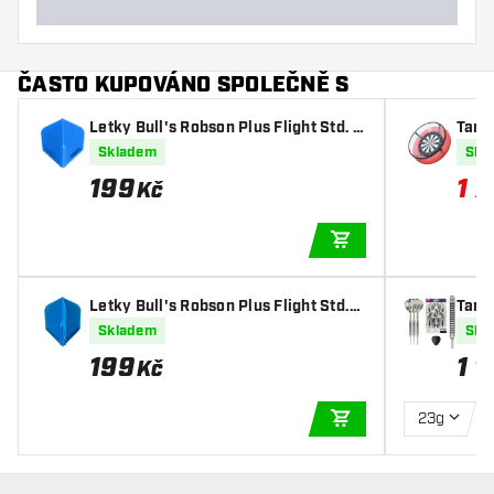
ČASTO KUPOVÁNO SPOLEČNĚ S
Letky Bull's Robson Plus Flight Std. -
Targ
Blue
ení
Skladem
Skl
199
1 7
Kč
PŘIDAT DO KOŠÍKU
Letky Bull's Robson Plus Flight Std.6
Targe
- Blue
y Ste
Skladem
Skl
199
1 1
Kč
23g
PŘIDAT DO KOŠÍKU