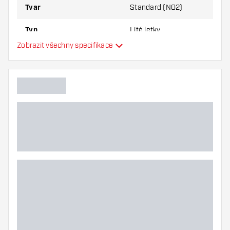
Tvar
Standard (NO2)
Typ
Lité letky
Zobrazit všechny specifikace
Flexibilita
Hlavní barva