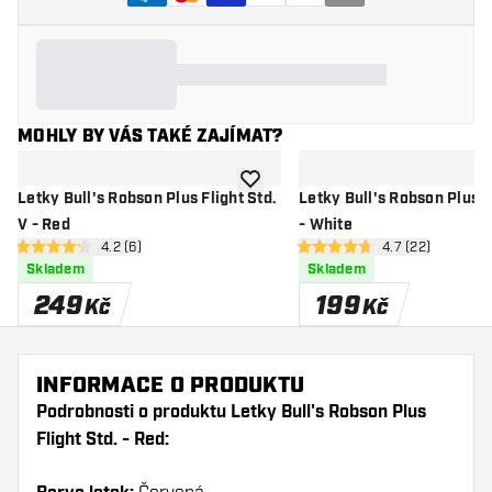
MOHLY BY VÁS TAKÉ ZAJÍMAT?
Přidat do seznamu přání
Letky Bull's Robson Plus Flight Std.
Letky Bull's Robson Plus F
V - Red
- White
otevřít panel recenzí
4.2 (6)
otevřít panel re
4.7 (22)
4.2 hodnoticí hvězdičky
4.7 hodnoticí hvězdičky
Skladem
Skladem
249
199
Kč
Kč
INFORMACE O PRODUKTU
Podrobnosti o produktu Letky Bull's Robson Plus
Flight Std. - Red: