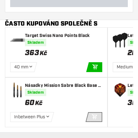
ČASTO KUPOVÁNO SPOLEČNĚ S
Target Swiss Nano Points Black
Letk
Skladem
Skl
363
26
Kč
40 mm
Medium
PŘIDAT DO KOŠÍKU
Násadky Mission Sabre Black Base G
Letk
old
Skladem
Skl
60
30
Kč
Inbetween Plus
PŘIDAT DO KOŠÍKU