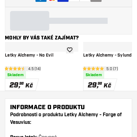
MOHLY BY VÁS TAKÉ ZAJÍMAT?
Přidat do seznamu přání
Letky Alchemy - No Evil
Letky Alchemy - Sylundin
otevřít panel recenzí
4.5 (14)
otevřít panel rec
5.0 (7)
4.5 hodnoticí hvězdičky
5 hodnoticí hvězdičky
Skladem
Skladem
29
,
29
,
98
98
Kč
Kč
INFORMACE O PRODUKTU
Podrobnosti o produktu Letky Alchemy - Forge of
Vesuvius: