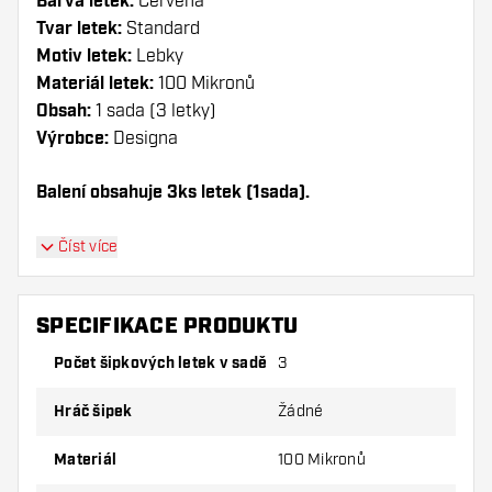
Barva letek:
Červená
Tvar letek:
Standard
Motiv letek:
Lebky
Materiál letek:
100 Mikronů
Obsah:
1 sada (3 letky)
Výrobce:
Designa
Balení obsahuje 3ks letek (1sada).
Dartshopper tip!
Číst více
Ujistěte se, že máte po ruce dostatek letky a
násadky. Ty se mohou používáním poškodit
SPECIFIKACE PRODUKTU
nebo zlomit.
Počet šipkových letek v sadě
3
Vyzkoušejte jiný tvar, materiál nebo tloušťku
Hráč šipek
Žádné
letky, abyste zjistili, která varianta vám
vyhovuje nejlépe!
Materiál
100 Mikronů