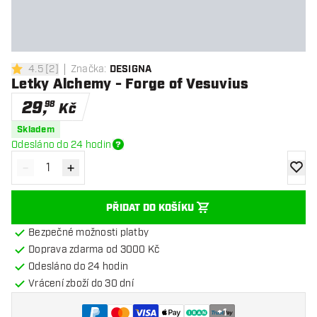
4.5
[
2
]
Značka
:
DESIGNA
4.5 hodnoticí hvězdičky
Letky Alchemy - Forge of Vesuvius
29
,
98
Kč
Skladem
Odesláno do 24 hodin
-
+
Snížit množství
Zvýšit množství
Přidat
PŘIDAT DO KOŠÍKU
Bezpečné možnosti platby
Doprava zdarma od 3000 Kč
Odesláno do 24 hodin
Vrácení zboží do 30 dní
+
1