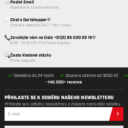
Poslat Email
Odpověď do 1 pracovního dne
Chat s Dartshopper
Zákaznický servis nedostupný
Chat je k dispozici 24/7, 7 dní v týdnu
Zavolejte nám na číslo +31(0) 85 000 26 19
Zákaznický servis n
8:00 - 21:00 (Po–Pá) Pouze anglicky
Často kladené otázky
Přímá odpověď
Odesláno do 24 hodin
Doprava zdarma od 3000 Kč
•
140.000+ recenze
PŘIHLASTE SE K ODBĚRU NAŠEHO NEWSLETTERU
Přihlaste se k odběru newsletteru a získejte nejnovější nabídky.
Při