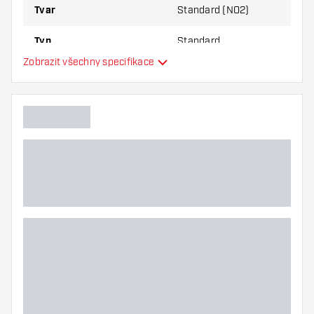
Tvar
Standard (NO2)
Typ
Standard
Zobrazit všechny specifikace
Flexibilita
Hlavní barva