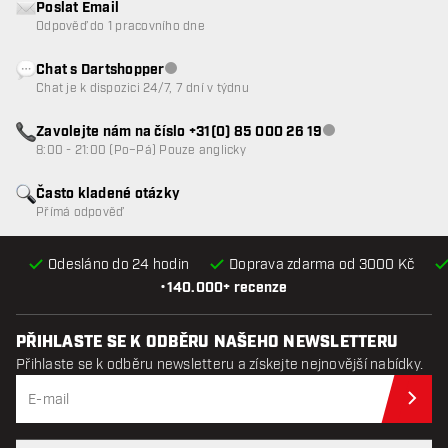
Poslat Email
Odpověď do 1 pracovního dne
Chat s Dartshopper
Zákaznický servis nedostupný
Chat je k dispozici 24/7, 7 dní v týdnu
Zavolejte nám na číslo +31(0) 85 000 26 19
Zákaznický servis n
8:00 - 21:00 (Po–Pá) Pouze anglicky
Často kladené otázky
Přímá odpověď
Odesláno do 24 hodin
Doprava zdarma od 3000 Kč
•
140.000+ recenze
PŘIHLASTE SE K ODBĚRU NAŠEHO NEWSLETTERU
Přihlaste se k odběru newsletteru a získejte nejnovější nabídky.
Při