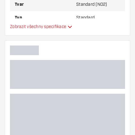
Tvar
Standard (NO2)
Typ
Standard
Zobrazit všechny specifikace
Flexibilita
Další barvy
Hlavní barva