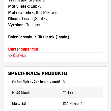
Tvar letek:
Standard
Motiv letek:
Lebky
Materiál letek:
100 Mikronů
Obsah:
1 sada (3 letky)
Výrobce:
Designa
Balení obsahuje 3ks letek (1sada).
Dartshopper tip!
Číst více
Ujistěte se, že máte po ruce dostatek letky a
násadky. Ty se mohou používáním poškodit
nebo zlomit.
SPECIFIKACE PRODUKTU
Počet šipkových letek v sadě
3
Vyzkoušejte jiný tvar, materiál nebo tloušťku
letky, abyste zjistili, která varianta vám
Hráč šipek
Žádné
vyhovuje nejlépe!
Materiál
100 Mikronů