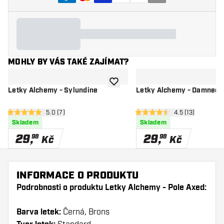
MOHLY BY VÁS TAKÉ ZAJÍMAT?
Přidat do seznamu přání
Letky Alchemy - Sylundine
Letky Alchemy - Damned
otevřít panel recenzí
5.0 (7)
otevřít panel re
4.5 (13)
5 hodnoticí hvězdičky
4.5 hodnoticí hvězdičky
Skladem
Skladem
29
,
29
,
98
98
Kč
Kč
INFORMACE O PRODUKTU
Podrobnosti o produktu Letky Alchemy - Pole Axed:
Barva letek:
Černá, Brons