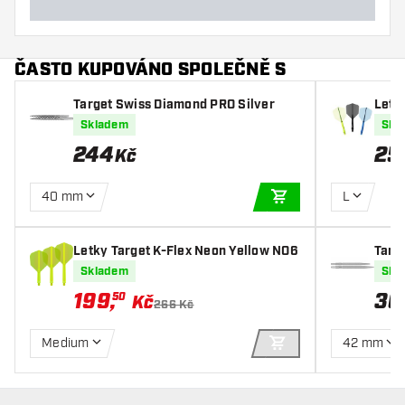
ČASTO KUPOVÁNO SPOLEČNĚ S
Target Swiss Diamond PRO Silver
Letk
With
Skladem
Skl
244
25
Kč
40 mm
L
PŘIDAT DO KOŠÍKU
Letky Target K-Flex Neon Yellow NO6
Targ
Littl
Skladem
Skl
199
,
36
50
Kč
266 Kč
Medium
42 mm
PŘIDAT DO KOŠÍKU