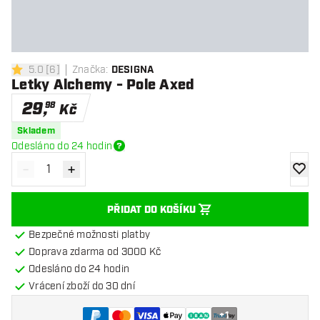
5.0
[
6
]
Značka
:
DESIGNA
5 hodnoticí hvězdičky
Letky Alchemy - Pole Axed
29
,
98
Kč
Skladem
Odesláno do 24 hodin
-
+
Snížit množství
Zvýšit množství
Přidat
PŘIDAT DO KOŠÍKU
Bezpečné možnosti platby
Doprava zdarma od 3000 Kč
Odesláno do 24 hodin
Vrácení zboží do 30 dní
+
1