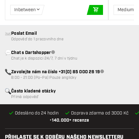
Inbetween
Medium
PŘIDAT DO KOŠÍKU
Poslat Email
Odpověď do 1 pracovního dne
Chat s Dartshopper
Zákaznický servis nedostupný
Chat je k dispozici 24/7, 7 dní v týdnu
Zavolejte nám na číslo +31(0) 85 000 26 19
Zákaznický servis n
8:00 - 21:00 (Po–Pá) Pouze anglicky
Často kladené otázky
Přímá odpověď
Odesláno do 24 hodin
Doprava zdarma od 3000 Kč
•
140.000+ recenze
PŘIHLASTE SE K ODBĚRU NAŠEHO NEWSLETTERU