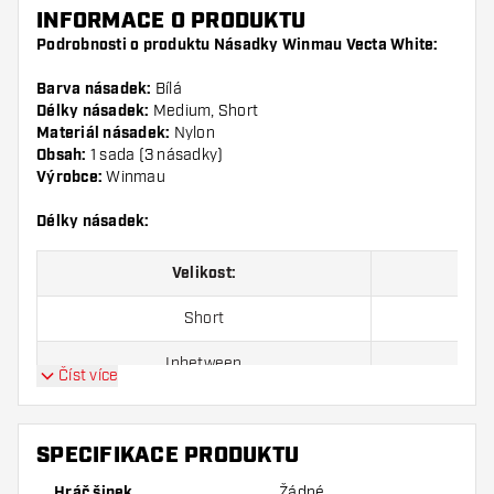
INFORMACE O PRODUKTU
Podrobnosti o produktu Násadky Winmau Vecta White:
Barva násadek:
Bílá
Délky násadek:
Medium, Short
Materiál násadek:
Nylon
Obsah:
1 sada (3 násadky)
Výrobce:
Winmau
Délky násadek:
Velikost:
Short
Inbetween
Číst více
Medium
SPECIFIKACE PRODUKTU
Balení obsahuje 3ks násadek (1sada).
Hráč šipek
Žádné