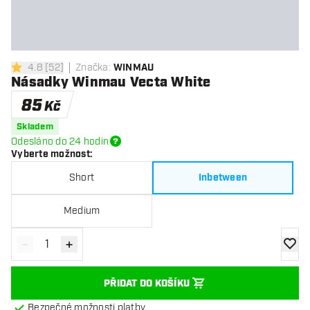
4.8
[
52
]
Značka
:
WINMAU
4.8 hodnoticí hvězdičky
Násadky Winmau Vecta White
85
Kč
Skladem
Odesláno do 24 hodin
Vyberte možnost
:
Short
Inbetween
Medium
-
+
Snížit množství
Zvýšit množství
Přidat
PŘIDAT DO KOŠÍKU
Bezpečné možnosti platby