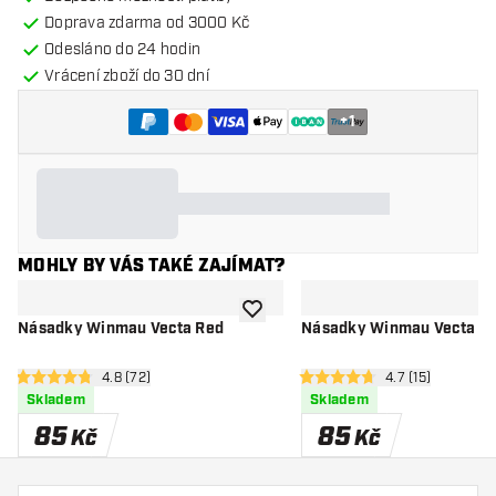
Doprava zdarma od 3000 Kč
Odesláno do 24 hodin
Vrácení zboží do 30 dní
+
1
MOHLY BY VÁS TAKÉ ZAJÍMAT?
Přidat do seznamu přání
Násadky Winmau Vecta Red
Násadky Winmau Vecta Wh
otevřít panel recenzí
4.8 (72)
otevřít panel re
4.7 (15)
4.8 hodnoticí hvězdičky
4.7 hodnoticí hvězdičky
Skladem
Skladem
85
85
Kč
Kč