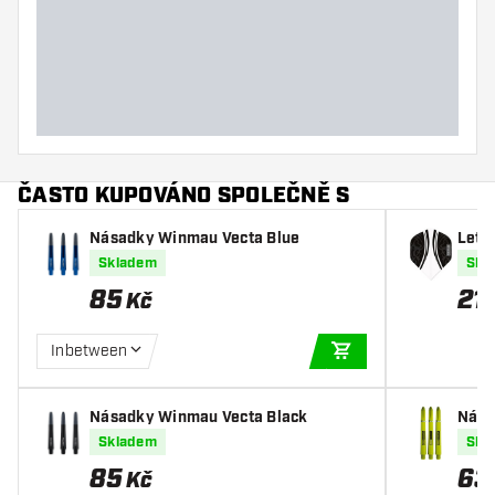
ČASTO KUPOVÁNO SPOLEČNĚ S
Násadky Winmau Vecta Blue
Letky
Skladem
Skl
85
21
Kč
Inbetween
PŘIDAT DO KOŠÍKU
Násadky Winmau Vecta Black
Nás
n Ri
Skladem
Skl
85
63
Kč