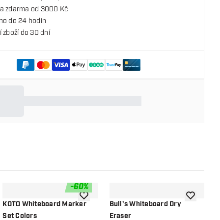
a zdarma od 3000 Kč
no do 24 hodin
 zboží do 30 dní
-
60
%
o seznamu přání
Přidat do seznamu přání
Přidat do 
KOTO Whiteboard Marker
Bull's Whiteboard Dry
T
Set Colors
Eraser