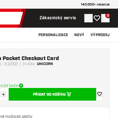
140.000+ recenze
0
Účet
Můj seznam p
Nákupn
Zákaznický servis
PERSONALIZACE
NOVÝ
VÝPRODEJ
n Pocket Checkout Card
4.2 (52)
Značka
:
UNICORN
icí hvězdičky
o 24 hodin
+
PŘIDAT DO KOŠÍKU
množství
Zvýšit množství
Přidat do se
né možnosti platby