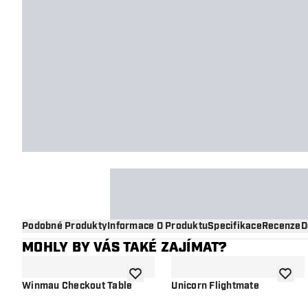
Podobné Produkty
Informace O Produktu
Specifikace
Recenze
D
MOHLY BY VÁS TAKÉ ZAJÍMAT?
Přidat do seznamu přání
Přidat
Winmau Checkout Table
Unicorn Flightmate