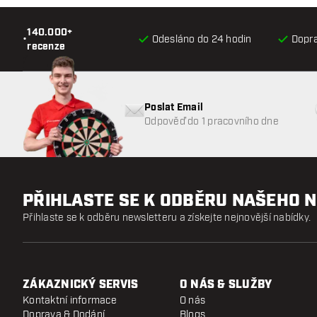
140.000+
•
Odesláno do 24 hodin
Dopr
recenze
Poslat Email
Odpověď do 1 pracovního dne
PŘIHLASTE SE K ODBĚRU NAŠEHO 
Přihlaste se k odběru newsletteru a získejte nejnovější nabídky.
ZÁKAZNICKÝ SERVIS
O NÁS & SLUŽBY
Kontaktní informace
O nás
Doprava & Dodání
Blogs