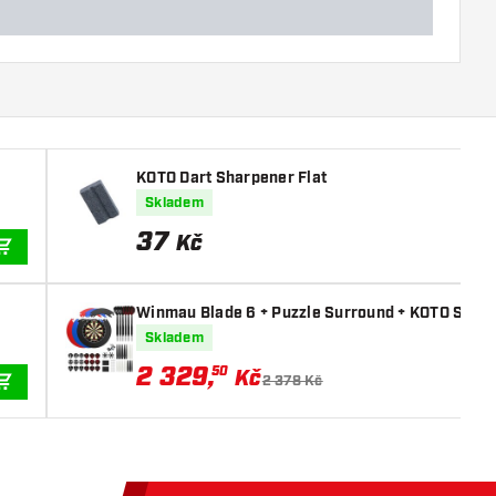
KOTO Dart Sharpener Flat
Skladem
37
Kč
PŘIDAT DO KOŠÍKU
Winmau Blade 6 + Puzzle Surround + KOTO Sada P
Skladem
2 329
,
50
Kč
2 378 Kč
PŘIDAT DO KOŠÍKU