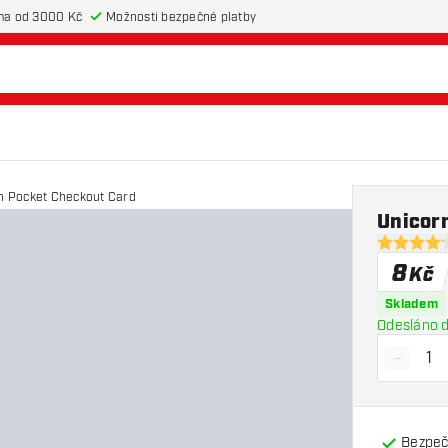
ma od 3000 Kč
Možnosti bezpečné platby
n Pocket Checkout Card
Unicor
4.2 hodnot
8
Kč
Skladem
Odesláno d
-
Snížit 
Bezpeč