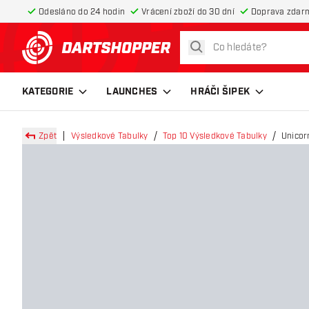
Odesláno do 24 hodin
Vrácení zboží do 30 dní
Doprava zdar
hledat
Zpět na hlavní stránku
KATEGORIE
LAUNCHES
HRÁČI ŠIPEK
Zpět
Výsledkové Tabulky
Top 10 Výsledkové Tabulky
Unicor