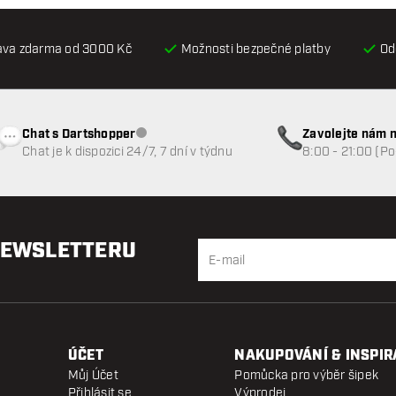
ava zdarma od 3000 Kč
Možnosti bezpečné platby
Od
Chat s Dartshopper
Zavolejte nám n
Zákaznický servis nedostupný
Chat je k dispozici 24/7, 7 dní v týdnu
8:00 - 21:00 (P
NEWSLETTERU
ÚČET
NAKUPOVÁNÍ & INSPIR
Můj Účet
Pomůcka pro výběr šipek
Přihlásit se
Výprodej