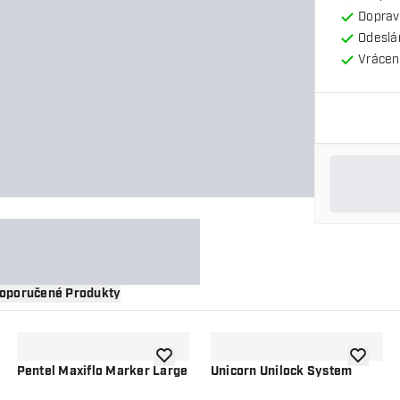
Doprav
Odeslá
Vrácení
oporučené Produkty
 do seznamu přání
Přidat do seznamu přání
Přidat d
Pentel Maxiflo Marker Large
Unicorn Unilock System