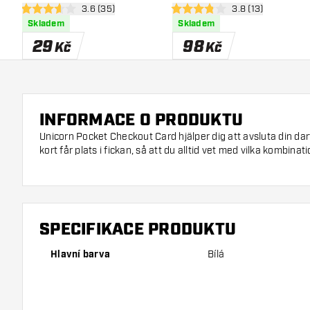
otevřít panel recenzí
3.6 (35)
otevřít panel recen
3.8 (13)
3.6 hodnoticí hvězdičky
3.8 hodnoticí hvězdičky
Skladem
Skladem
29
98
Kč
Kč
INFORMACE O PRODUKTU
Unicorn Pocket Checkout Card hjälper dig att avsluta din da
kort får plats i fickan, så att du alltid vet med vilka kombinat
SPECIFIKACE PRODUKTU
Hlavní barva
Bílá