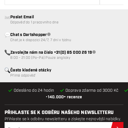
Poslat Email
Odpověď do 1 pracovního dne
Chat s Dartshopper
Zákaznický servis nedostupný
Chat je k dispozici 24/7, 7 dní v týdnu
Zavolejte nám na číslo +31(0) 85 000 26 19
Zákaznický servis n
8:00 - 21:00 (Po–Pá) Pouze anglicky
Často kladené otázky
Přímá odpověď
Odesláno do 24 hodin
Doprava zdarma od 3000 Kč
•
140.000+ recenze
PŘIHLASTE SE K ODBĚRU NAŠEHO NEWSLETTERU
Přihlaste se k odběru newsletteru a získejte nejnovější nabídky.