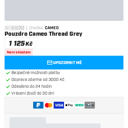
0.0
[
0
]
Značka
:
CAMEO
0 hodnoticí hvězdičky
Pouzdro Cameo Thread Grey
1 125
Kč
Není skladem
UPOZORNIT MĚ
Bezpečné možnosti platby
Doprava zdarma od 3000 Kč
Odesláno do 24 hodin
Vrácení zboží do 30 dní
+
1