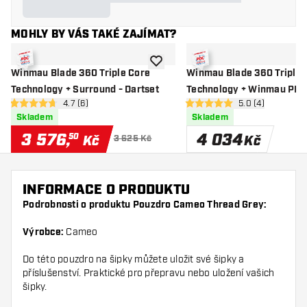
MOHLY BY VÁS TAKÉ ZAJÍMAT?
Přidat do seznamu přání
Winmau Blade 360 Triple Core
Winmau Blade 360 Triple 
Technology + Surround - Dartset
Technology + Winmau PDC
otevřít panel recenzí
4.7 (6)
otevřít panel rec
5.0 (4)
Surround - Dartset
4.7 hodnoticí hvězdičky
5 hodnoticí hvězdičky
Skladem
Skladem
3 576
,
4 034
50
Kč
Kč
3 625 Kč
INFORMACE O PRODUKTU
Podrobnosti o produktu Pouzdro Cameo Thread Grey:
Výrobce:
Cameo
Do této pouzdro na šipky můžete uložit své šipky a
příslušenství. Praktické pro přepravu nebo uložení vašich
šipky.