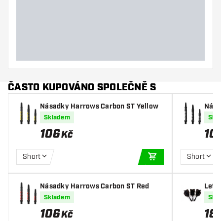
ČASTO KUPOVÁNO SPOLEČNĚ S
Násadky Harrows Carbon ST Yellow
Nása
Skladem
Skl
106
10
Kč
Short
Short
PŘIDAT DO KOŠÍKU
Násadky Harrows Carbon ST Red
Letk
K5 Ro
Skladem
Skl
106
18
Kč