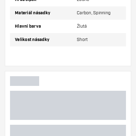
Materiál násadky
Carbon, Spinning
Balení obsahuje 3ks násadek (1sada).
Tip Dartshopper!
Hlavní barva
Žlutá
Velikost násadky
Short
Ujistěte se, že máte po ruce dostatek letky a
násadky. Ty se mohou používáním poškodit
nebo zlomit.
Vyzkoušejte různé velikosti násadky, abyste
zjistili, která varianta vám vyhovuje nejlépe!