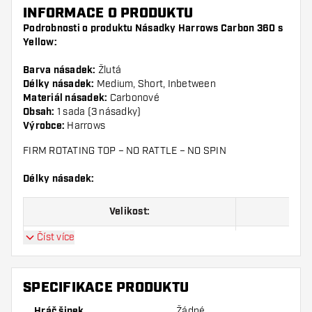
INFORMACE O PRODUKTU
Podrobnosti o produktu Násadky Harrows Carbon 360 s
Yellow:
Barva násadek:
Žlutá
Délky násadek:
Medium, Short, Inbetween
Materiál násadek:
Carbonové
Obsah:
1 sada (3 násadky)
Výrobce:
Harrows
FIRM ROTATING TOP – NO RATTLE – NO SPIN
Délky násadek:
Velikost:
Číst více
Short
Inbetween
SPECIFIKACE PRODUKTU
Medium
Hráč šipek
Žádné