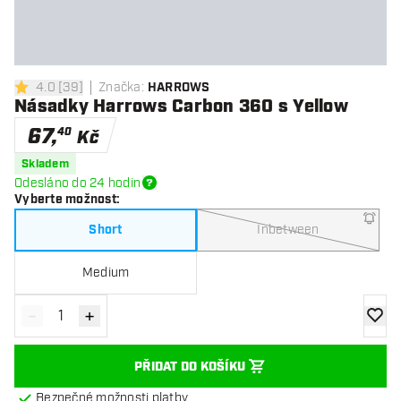
4.0
[
39
]
Značka
:
HARROWS
4 hodnoticí hvězdičky
Násadky Harrows Carbon 360 s Yellow
67
,
40
Kč
Skladem
Odesláno do 24 hodin
Vyberte možnost
:
Short
Inbetween
Medium
-
+
Snížit množství
Zvýšit množství
Přidat
PŘIDAT DO KOŠÍKU
Bezpečné možnosti platby