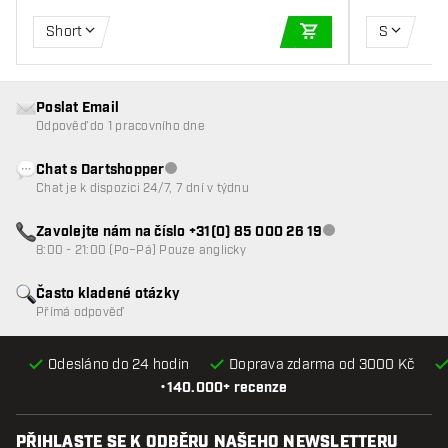
Short
S
PŘIDAT DO KOŠÍKU
Poslat Email
Odpověď do 1 pracovního dne
Chat s Dartshopper
Zákaznický servis nedostupný
Chat je k dispozici 24/7, 7 dní v týdnu
Zavolejte nám na číslo +31(0) 85 000 26 19
Zákaznický servis n
8:00 - 21:00 (Po–Pá) Pouze anglicky
Často kladené otázky
Přímá odpověď
Odesláno do 24 hodin
Doprava zdarma od 3000 Kč
•
140.000+ recenze
PŘIHLASTE SE K ODBĚRU NAŠEHO NEWSLETTERU