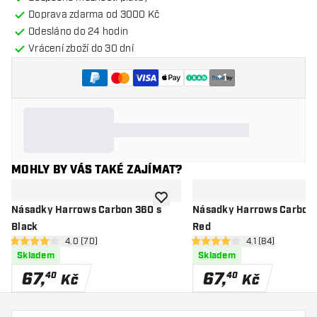
Doprava zdarma od 3000 Kč
Odesláno do 24 hodin
Vrácení zboží do 30 dní
+
1
MOHLY BY VÁS TAKÉ ZAJÍMAT?
Přidat do seznamu přání
Násadky Harrows Carbon 360 s
Násadky Harrows Carbon 
Black
Red
otevřít panel recenzí
4.0 (70)
otevřít panel re
4.1 (84)
4 hodnoticí hvězdičky
4.1 hodnoticí hvězdičky
Skladem
Skladem
67
,
67
,
40
40
Kč
Kč