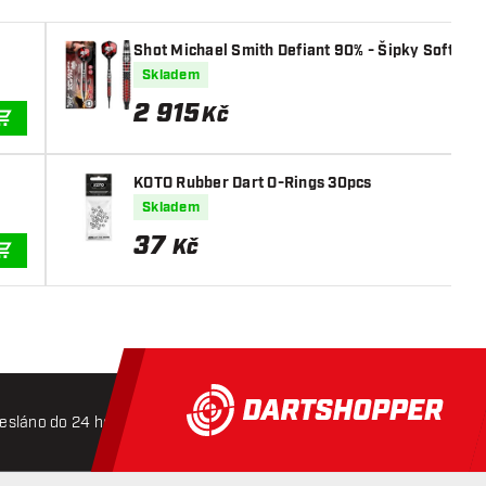
Shot Michael Smith Defiant 90% - Šipky Soft
Skladem
2 915
Kč
PŘIDAT DO KOŠÍKU
KOTO Rubber Dart O-Rings 30pcs
Skladem
37
Kč
PŘIDAT DO KOŠÍKU
esláno do 24 hodin
Doprava zdarma od 3000 Kč
Mož