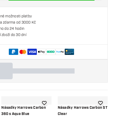
né možnosti platby
a zdarma od 3000 Kč
no do 24 hodin
 zboží do 30 dní
o seznamu přání
Přidat do seznamu přání
Přidat do 
Násadky Harrows Carbon
Násadky Harrows Carbon ST
N
360 s Aqua Blue
Clear