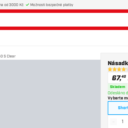
ma od 3000 Kč
Možnosti bezpečné platby
0 S Clear
Násadk
4.2 hodnot
67
,
40
Skladem
Odesláno d
Vyberte m
Shor
-
Snížit 