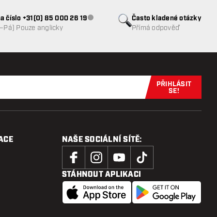
a číslo +31(0) 85 000 26 19
Často kladené otázky
Zákaznický servis nedostupný
o–Pá) Pouze anglicky
Přímá odpověď
PŘIHLÁSIT
Přihlaste se 
SE!
ACE
NAŠE SOCIÁLNÍ SÍTĚ:
STÁHNOUT APLIKACI