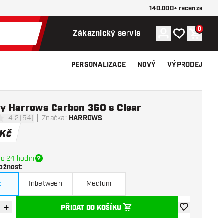
140.000+ recenze
0
Účet
Můj seznam p
Nákupn
Zákaznický servis
PERSONALIZACE
NOVÝ
VÝPRODEJ
y Harrows Carbon 360 s Clear
4.2 (54)
Značka
:
HARROWS
icí hvězdičky
Kč
o 24 hodin
ožnost
:
t
Inbetween
Medium
+
PŘIDAT DO KOŠÍKU
množství
Zvýšit množství
Přidat do se