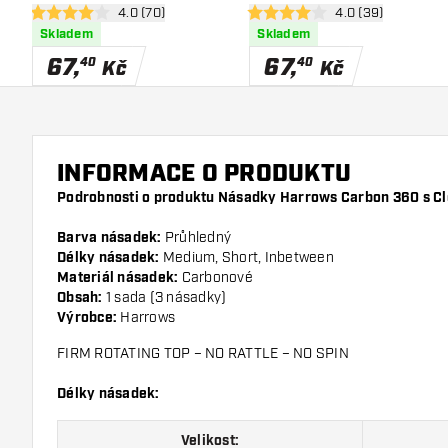
otevřít panel recenzí
4.0 (70)
otevřít panel rece
4.0 (39)
4 hodnoticí hvězdičky
4 hodnoticí hvězdičky
Skladem
Skladem
67
,
67
,
40
40
Kč
Kč
INFORMACE O PRODUKTU
Podrobnosti o produktu Násadky Harrows Carbon 360 s Cl
Barva násadek:
Průhledný
Délky násadek:
Medium, Short, Inbetween
Materiál násadek:
Carbonové
Obsah:
1 sada (3 násadky)
Výrobce:
Harrows
FIRM ROTATING TOP – NO RATTLE – NO SPIN
Délky násadek:
Velikost: