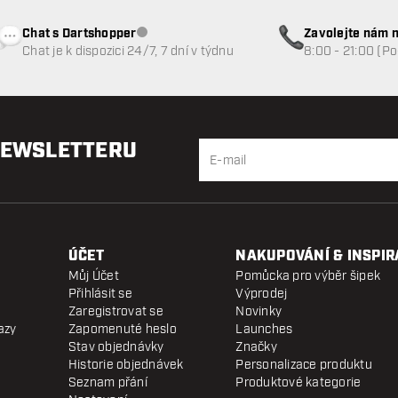
Chat s Dartshopper
Zavolejte nám n
Zákaznický servis nedostupný
Chat je k dispozici 24/7, 7 dní v týdnu
8:00 - 21:00 (P
NEWSLETTERU
ÚČET
NAKUPOVÁNÍ & INSPIR
Můj Účet
Pomůcka pro výběr šipek
Přihlásit se
Výprodej
Zaregistrovat se
Novinky
azy
Zapomenuté heslo
Launches
Stav objednávky
Značky
Historie objednávek
Personalizace produktu
Seznam přání
Produktové kategorie