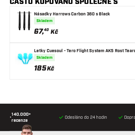
ČASTO KUPOVÁNO SPOLEČNĚ S
Násadky Harrows Carbon 360 s Black
Skladem
67
,
40
Kč
Letky Cuesoul - Tero Flight System AK5 Rost Tear
Skladem
185
Kč
140.000+
•
Odesláno do 24 hodin
Dopr
recenze