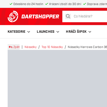
Odesláno do 24 hodin
Vrácení zboží do 30 dní
Doprava zdar
hledat
Zpět na hlavní stránku
KATEGORIE
LAUNCHES
HRÁČI ŠIPEK
Zpět
Násadky
Top 10 Násadky
Násadky Harrows Carbon 36