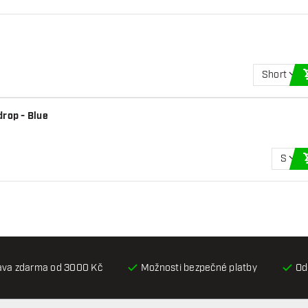
Short
drop - Blue
S
ava zdarma od 3000 Kč
Možnosti bezpečné platby
Od