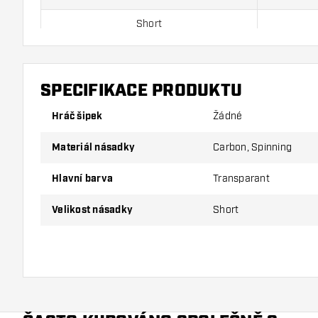
Short
Inbetween
Medium
SPECIFIKACE PRODUKTU
Hráč šipek
Žádné
Balení obsahuje 3ks násadek (1sada).
Materiál násadky
Carbon, Spinning
Tip Dartshopper!
Hlavní barva
Transparant
Ujistěte se, že máte po ruce dostatek letky a násad
Velikost násadky
Short
používáním poškodit nebo zlomit.
Vyzkoušejte různé velikosti násadky, abyste zjistili,
vyhovuje nejlépe!