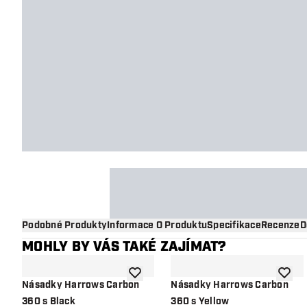
Podobné Produkty
Informace O Produktu
Specifikace
Recenze
D
MOHLY BY VÁS TAKÉ ZAJÍMAT?
Přidat do seznamu přání
Přidat
Násadky Harrows Carbon
Násadky Harrows Carbon
360 s Black
360 s Yellow