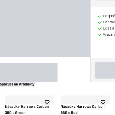
Bezpeč
Doprav
Odeslá
Vrácení
oporučené Produkty
 do seznamu přání
Přidat do seznamu přání
Přidat d
Násadky Harrows Carbon
Násadky Harrows Carbon
360 s Green
360 s Red