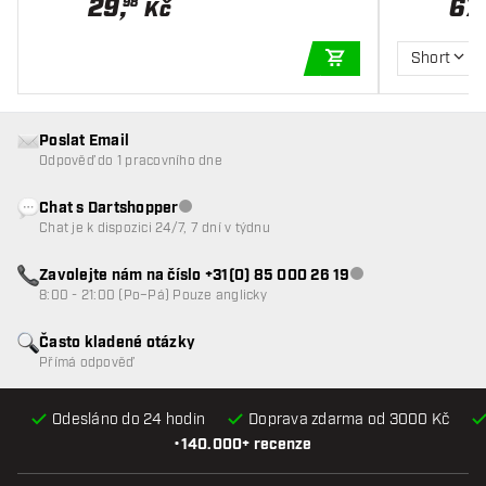
29
,
67
,
98
Kč
Short
PŘIDAT DO KOŠÍKU
Poslat Email
Odpověď do 1 pracovního dne
Chat s Dartshopper
Zákaznický servis nedostupný
Chat je k dispozici 24/7, 7 dní v týdnu
Zavolejte nám na číslo +31(0) 85 000 26 19
Zákaznický servis n
8:00 - 21:00 (Po–Pá) Pouze anglicky
Často kladené otázky
Přímá odpověď
Odesláno do 24 hodin
Doprava zdarma od 3000 Kč
•
140.000+ recenze