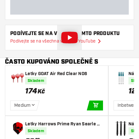
PODÍVEJTE SE NA VIDEO O TOMTO PRODUKTU
Podívejte se na všechna videa na YouTube
ČASTO KUPOVÁNO SPOLEČNĚ S
Letky GOAT Air Red Clear NO6
Nása
Gerw
Skladem
Skl
174
12
Kč
Medium
Inbetwee
PŘIDAT DO KOŠÍKU
Letky Harrows Prime Ryan Searle NO
Nása
6
k
Skladem
Skl