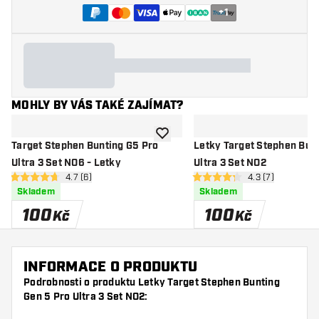
+
1
MOHLY BY VÁS TAKÉ ZAJÍMAT?
Přidat do seznamu přání
Target Stephen Bunting G5 Pro
Letky Target Stephen Bun
Ultra 3 Set NO6 - Letky
Ultra 3 Set NO2
otevřít panel recenzí
4.7 (6)
otevřít panel rec
4.3 (7)
4.7 hodnoticí hvězdičky
4.3 hodnoticí hvězdičky
Skladem
Skladem
100
100
Kč
Kč
INFORMACE O PRODUKTU
Podrobnosti o produktu Letky Target Stephen Bunting
Gen 5 Pro Ultra 3 Set NO2: