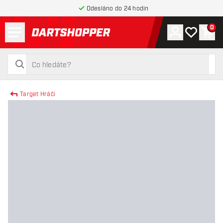
Odesláno do 24 hodin
Menu
0
Účet
Můj seznam
Náku
Zpět na hlavní stránku
hledat
hledat
Target Hráči