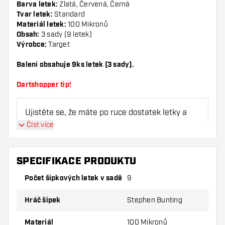
Barva letek:
Zlatá, Červená, Černá
Tvar letek:
Standard
Materiál letek:
100 Mikronů
Obsah:
3 sady (9 letek)
Výrobce:
Target
Balení obsahuje 9ks letek (3 sady).
Dartshopper tip!
Ujistěte se, že máte po ruce dostatek letky a
násadky. Ty se mohou používáním poškodit
Číst více
nebo zlomit.
SPECIFIKACE PRODUKTU
Vyzkoušejte jiný tvar, materiál nebo tloušťku
letky, abyste zjistili, která varianta vám
Počet šipkových letek v sadě
9
vyhovuje nejlépe!
Hráč šipek
Stephen Bunting
Materiál
100 Mikronů