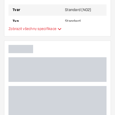
Tvar
Standard (NO2)
Typ
Standard
Zobrazit všechny specifikace
Flexibilita
Další barvy
Hlavní barva