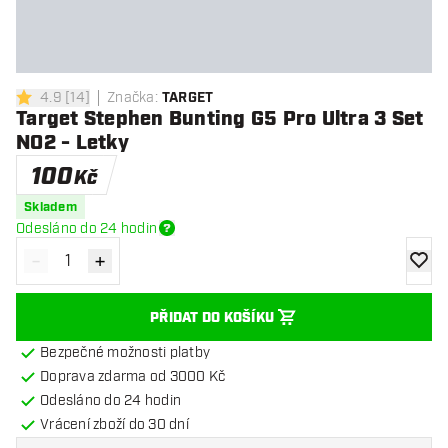
4.9
[
14
]
Značka
:
TARGET
4.9 hodnoticí hvězdičky
Target Stephen Bunting G5 Pro Ultra 3 Set
NO2 - Letky
100
Kč
Skladem
Odesláno do 24 hodin
-
+
Snížit množství
Zvýšit množství
Přidat
PŘIDAT DO KOŠÍKU
Bezpečné možnosti platby
Doprava zdarma od 3000 Kč
Odesláno do 24 hodin
Vrácení zboží do 30 dní