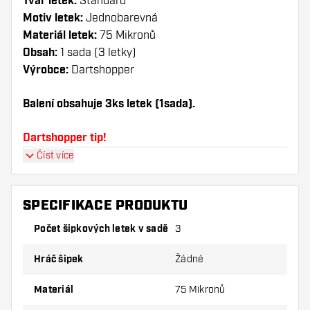
Tvar letek:
Standard
Motiv letek:
Jednobarevná
Materiál letek:
75 Mikronů
Obsah:
1 sada (3 letky)
Výrobce:
Dartshopper
Balení obsahuje 3ks letek (1sada).
Dartshopper tip!
Číst více
Ujistěte se, že máte po ruce dostatek letky a
násadky. Ty se mohou používáním poškodit
nebo zlomit.
SPECIFIKACE PRODUKTU
Počet šipkových letek v sadě
3
Vyzkoušejte jiný tvar, materiál nebo tloušťku
letky, abyste zjistili, která varianta vám
Hráč šipek
Žádné
vyhovuje nejlépe!
Materiál
75 Mikronů