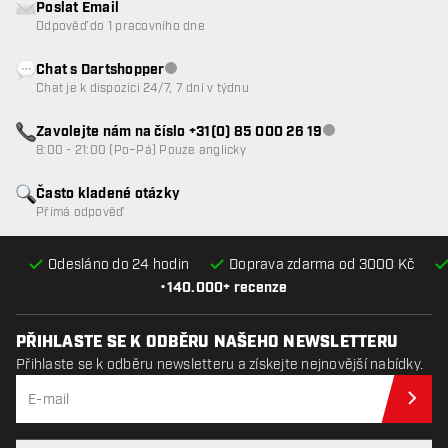
Poslat Email
Odpověď do 1 pracovního dne
Chat s Dartshopper
Zákaznický servis nedostupný
Chat je k dispozici 24/7, 7 dní v týdnu
Zavolejte nám na číslo +31(0) 85 000 26 19
Zákaznický servis n
8:00 - 21:00 (Po–Pá) Pouze anglicky
Často kladené otázky
Přímá odpověď
Odesláno do 24 hodin
Doprava zdarma od 3000 Kč
•
140.000+ recenze
PŘIHLASTE SE K ODBĚRU NAŠEHO NEWSLETTERU
Přihlaste se k odběru newsletteru a získejte nejnovější nabídky.
Při