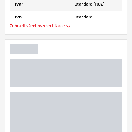
Tvar
Standard (NO2)
Typ
Standard
Zobrazit všechny specifikace
Flexibilita
Hlavní barva