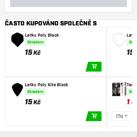
ČASTO KUPOVÁNO SPOLEČNĚ S
Letky Poly Black
Letk
Skladem
Skl
15
15
Kč
PŘIDAT DO KOŠÍKU
Letky Poly Kite Black
Targ
90% 
Skladem
Skl
15
1 
Kč
25g
PŘIDAT DO KOŠÍKU