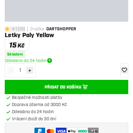
4.1
[
15
]
Značka
:
DARTSHOPPER
4.1 hodnoticí hvězdičky
Letky Poly Yellow
15
Kč
Skladem
Odesláno do 24 hodin
-
+
Snížit množství
Zvýšit množství
Přidat
PŘIDAT DO KOŠÍKU
Bezpečné možnosti platby
Doprava zdarma od 3000 Kč
Odesláno do 24 hodin
Vrácení zboží do 30 dní
+
1