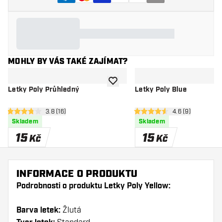
MOHLY BY VÁS TAKÉ ZAJÍMAT?
Přidat do seznamu přání
Letky Poly Průhledný
Letky Poly Blue
otevřít panel recenzí
3.8 (16)
otevřít panel rec
4.6 (9)
3.8 hodnoticí hvězdičky
4.6 hodnoticí hvězdičky
Skladem
Skladem
15
15
Kč
Kč
INFORMACE O PRODUKTU
Podrobnosti o produktu Letky Poly Yellow:
Barva letek:
Žlutá