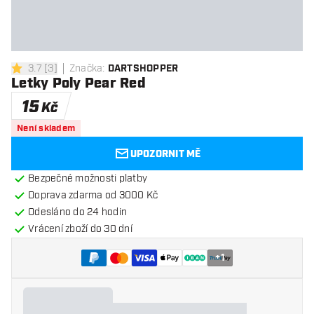
3.7
[
3
]
Značka
:
DARTSHOPPER
3.7 hodnoticí hvězdičky
Letky Poly Pear Red
15
Kč
Není skladem
UPOZORNIT MĚ
Bezpečné možnosti platby
Doprava zdarma od 3000 Kč
Odesláno do 24 hodin
Vrácení zboží do 30 dní
+
1