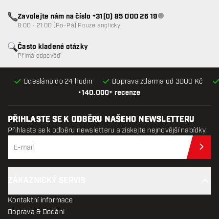
Zavolejte nám na číslo +31(0) 85 000 26 19
Zákaznický servis n
8:00 - 21:00 (Po–Pá) Pouze anglicky
Často kladené otázky
Přímá odpověď
Odesláno do 24 hodin
Doprava zdarma od 3000 Kč
•
140.000+ recenze
PŘIHLASTE SE K ODBĚRU NAŠEHO NEWSLETTERU
Přihlaste se k odběru newsletteru a získejte nejnovější nabídky.
Při
ZÁKAZNICKÝ SERVIS
Kontaktní informace
Doprava & Dodání