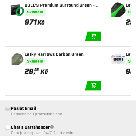
BULL'S Premium Surround Green - D
Letk
art Surround
Skladem
Skl
971
29
Kč
PŘIDAT DO KOŠÍKU
Letky Harrows Carbon Green
Letk
Skladem
Skl
29
,
98
98
Kč
PŘIDAT DO KOŠÍKU
Poslat Email
Odpověď do 1 pracovního dne
Chat s Dartshopper
Zákaznický servis nedostupný
Chat je k dispozici 24/7, 7 dní v týdnu