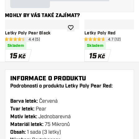
MOHLY BY VÁS TAKÉ ZAJÍMAT?
Přidat do seznamu přání
Letky Poly Pear Black
Letky Poly Red
otevřít panel recenzí
4.4 (5)
otevřít panel re
4.7 (12)
4.4 hodnoticí hvězdičky
4.7 hodnoticí hvězdičky
Skladem
Skladem
15
15
Kč
Kč
INFORMACE O PRODUKTU
Podrobnosti o produktu Letky Poly Pear Red:
Barva letek:
Červená
Tvar letek:
Pear
Motiv letek:
Jednobarevná
Materiál letek:
75 Mikronů
Obsah:
1 sada (3 letky)