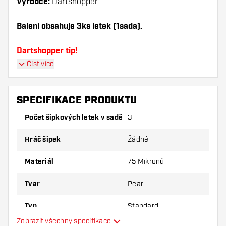
Výrobce:
Dartshopper
Balení obsahuje 3ks letek (1sada).
Dartshopper tip!
Číst více
Ujistěte se, že máte po ruce dostatek letky a
násadky. Ty se mohou používáním poškodit
nebo zlomit.
SPECIFIKACE PRODUKTU
Počet šipkových letek v sadě
3
Vyzkoušejte jiný tvar, materiál nebo tloušťku
letky, abyste zjistili, která varianta vám
Hráč šipek
Žádné
vyhovuje nejlépe!
Materiál
75 Mikronů
Tvar
Pear
Typ
Standard
Zobrazit všechny specifikace