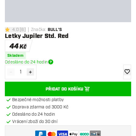
4.0
[
6
]
Značka
:
BULL'S
4 hodnoticí hvězdičky
Letky Jupiler Std. Red
44
Kč
Skladem
Odesláno do 24 hodin
-
+
Snížit množství
Zvýšit množství
Přidat
PŘIDAT DO KOŠÍKU
Bezpečné možnosti platby
Doprava zdarma od 3000 Kč
Odesláno do 24 hodin
Vrácení zboží do 30 dní
+
1