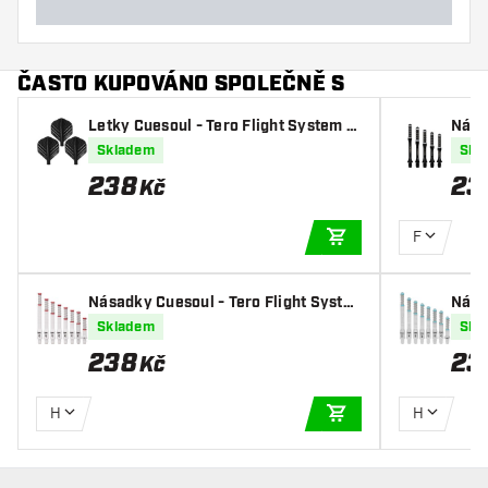
ČASTO KUPOVÁNO SPOLEČNĚ S
Letky Cuesoul - Tero Flight System A
Nása
K4 Honnycombs Pattern - Black Stan
m AK
Skladem
Skl
dard
238
23
Kč
F
PŘIDAT DO KOŠÍKU
Násadky Cuesoul - Tero Flight Syste
Nása
m AK7 - White
m AK7
Skladem
Skl
238
23
Kč
H
H
PŘIDAT DO KOŠÍKU