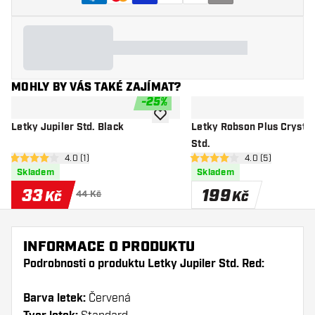
MOHLY BY VÁS TAKÉ ZAJÍMAT?
-
25
%
Přidat do seznamu přání
Letky Jupiler Std. Black
Letky Robson Plus Crystal
Std.
otevřít panel recenzí
4.0 (1)
otevřít panel rec
4.0 (5)
4 hodnoticí hvězdičky
4 hodnoticí hvězdičky
Skladem
Skladem
33
199
Kč
Kč
44 Kč
INFORMACE O PRODUKTU
Podrobnosti o produktu Letky Jupiler Std. Red:
Barva letek:
Červená