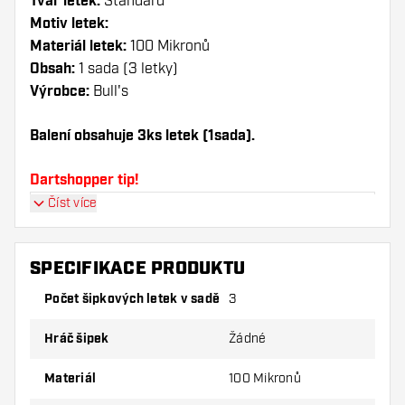
Tvar letek:
Standard
Motiv letek:
Materiál letek:
100 Mikronů
Obsah:
1 sada (3 letky)
Výrobce:
Bull's
Balení obsahuje 3ks letek (1sada).
Dartshopper tip!
Číst více
Ujistěte se, že máte po ruce dostatek letky a
násadky. Ty se mohou používáním poškodit
nebo zlomit.
SPECIFIKACE PRODUKTU
Počet šipkových letek v sadě
3
Vyzkoušejte jiný tvar, materiál nebo tloušťku
letky, abyste zjistili, která varianta vám
Hráč šipek
Žádné
vyhovuje nejlépe!
Materiál
100 Mikronů