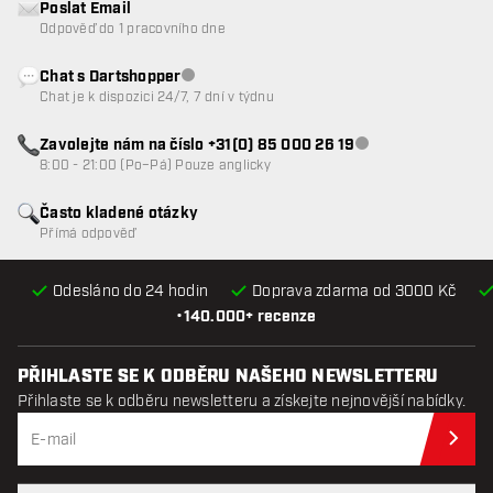
Poslat Email
Odpověď do 1 pracovního dne
Chat s Dartshopper
Zákaznický servis nedostupný
Chat je k dispozici 24/7, 7 dní v týdnu
Zavolejte nám na číslo +31(0) 85 000 26 19
Zákaznický servis n
8:00 - 21:00 (Po–Pá) Pouze anglicky
Často kladené otázky
Přímá odpověď
Odesláno do 24 hodin
Doprava zdarma od 3000 Kč
•
140.000+ recenze
PŘIHLASTE SE K ODBĚRU NAŠEHO NEWSLETTERU
Přihlaste se k odběru newsletteru a získejte nejnovější nabídky.
Při