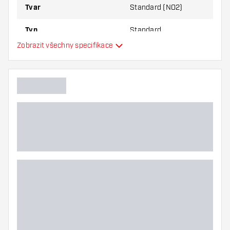
Tvar
Standard (NO2)
Typ
Standard
Zobrazit všechny specifikace
Flexibilita
Hlavní barva