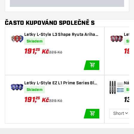
ČASTO KUPOVÁNO SPOLEČNĚ S
Letky L-Style L3 Shape Ryuta Arihar
Letky
a ver.1 Mix
Clea
Skladem
Skl
191
,
19
25
Kč
225 Kč
PŘIDAT DO KOŠÍKU
Letky L-Style EZ L1 Prime Series Blue
Nása
Clear White
Whit
Skladem
Skl
191
,
13
25
Kč
225 Kč
Short
PŘIDAT DO KOŠÍKU