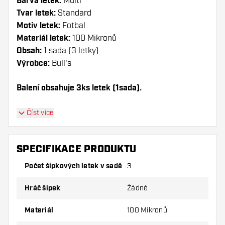
Barva letek:
Multi
Tvar letek:
Standard
Motiv letek:
Fotbal
Materiál letek:
100 Mikronů
Obsah:
1 sada (3 letky)
Výrobce:
Bull's
Balení obsahuje 3ks letek (1sada).
Dartshopper tip!
Číst více
Ujistěte se, že máte po ruce dostatek letky a
násadky. Ty se mohou používáním poškodit
SPECIFIKACE PRODUKTU
nebo zlomit.
Počet šipkových letek v sadě
3
Vyzkoušejte jiný tvar, materiál nebo tloušťku
Hráč šipek
Žádné
letky, abyste zjistili, která varianta vám
vyhovuje nejlépe!
Materiál
100 Mikronů