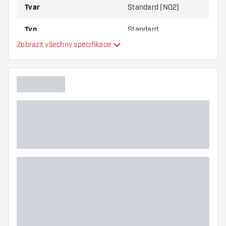
Tvar
Standard (NO2)
Typ
Standard
Zobrazit všechny specifikace
Flexibilita
Hlavní barva