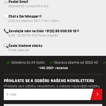
Poslat Email
Odpověď do 1 pracovního dne
Chat s Dartshopper
Zákaznický servis nedostupný
Chat je k dispozici 24/7, 7 dní v týdnu
Zavolejte nám na číslo +31(0) 85 000 26 19
Zákaznický servis n
8:00 - 21:00 (Po–Pá) Pouze anglicky
Často kladené otázky
Přímá odpověď
Odesláno do 24 hodin
Doprava zdarma od 3000 Kč
•
140.000+ recenze
PŘIHLASTE SE K ODBĚRU NAŠEHO NEWSLETTERU
Přihlaste se k odběru newsletteru a získejte nejnovější nabídky.
Při