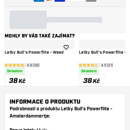
MOHLY BY VÁS TAKÉ ZAJÍMAT?
Přidat do seznamu přání
Letky Bull's Powerflite - Weed
Letky Bull's Powerflite - 
otevřít panel recenzí
4.9 (36)
otevřít panel re
4.5 (21)
4.9 hodnoticí hvězdičky
4.5 hodnoticí hvězdičky
Skladem
Skladem
38
38
Kč
Kč
INFORMACE O PRODUKTU
Podrobnosti o produktu Letky Bull's Powerflite -
Amsterdammertje: