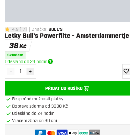
4.9
[
17
]
Značka
:
BULL'S
4.9 hodnoticí hvězdičky
Letky Bull's Powerflite - Amsterdammertje
38
Kč
Skladem
Odesláno do 24 hodin
-
+
Snížit množství
Zvýšit množství
Přidat
PŘIDAT DO KOŠÍKU
Bezpečné možnosti platby
Doprava zdarma od 3000 Kč
Odesláno do 24 hodin
Vrácení zboží do 30 dní
+
1