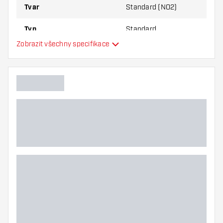
Tvar
Standard (NO2)
Typ
Standard
Zobrazit všechny specifikace
Flexibilita
Hlavní barva