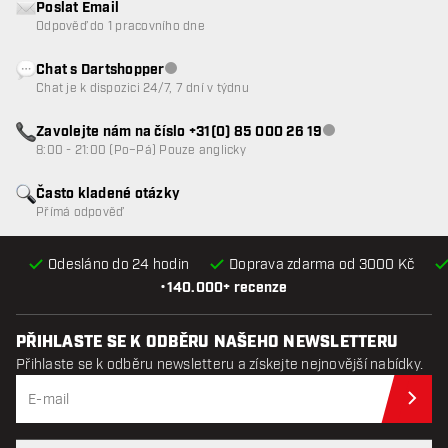
Poslat Email
Odpověď do 1 pracovního dne
Chat s Dartshopper
Zákaznický servis nedostupný
Chat je k dispozici 24/7, 7 dní v týdnu
Zavolejte nám na číslo +31(0) 85 000 26 19
Zákaznický servis n
8:00 - 21:00 (Po–Pá) Pouze anglicky
Často kladené otázky
Přímá odpověď
Odesláno do 24 hodin
Doprava zdarma od 3000 Kč
•
140.000+ recenze
PŘIHLASTE SE K ODBĚRU NAŠEHO NEWSLETTERU
Přihlaste se k odběru newsletteru a získejte nejnovější nabídky.
Při