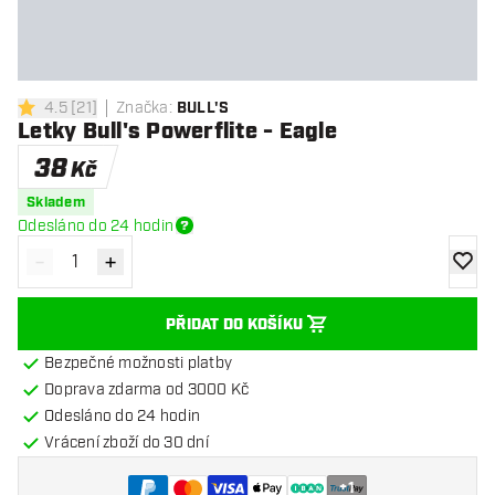
4.5
[
21
]
Značka
:
BULL'S
4.5 hodnoticí hvězdičky
Letky Bull's Powerflite - Eagle
38
Kč
Skladem
Odesláno do 24 hodin
-
+
Snížit množství
Zvýšit množství
Přidat
PŘIDAT DO KOŠÍKU
Bezpečné možnosti platby
Doprava zdarma od 3000 Kč
Odesláno do 24 hodin
Vrácení zboží do 30 dní
+
1