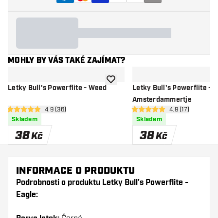
MOHLY BY VÁS TAKÉ ZAJÍMAT?
Přidat do seznamu přání
Letky Bull's Powerflite - Weed
Letky Bull's Powerflite -
Amsterdammertje
otevřít panel recenzí
4.9 (36)
otevřít panel re
4.9 (17)
4.9 hodnoticí hvězdičky
4.9 hodnoticí hvězdičky
Skladem
Skladem
38
38
Kč
Kč
INFORMACE O PRODUKTU
Podrobnosti o produktu Letky Bull's Powerflite -
Eagle: