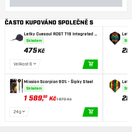
ČASTO KUPOVÁNO SPOLEČNĚ S
Letky Cuesoul ROST T19 Integrated D
Letk
art Flights Big Standard Wing Carbon
Skladem
Skl
Black Yellow
475
28
Kč
Velikost 6
PŘIDAT DO KOŠÍKU
Mission Scorpion 90% - Šipky Steel
Letk
Skladem
Skl
1 589
,
28
50
Kč
1 870 Kč
24g
PŘIDAT DO KOŠÍKU