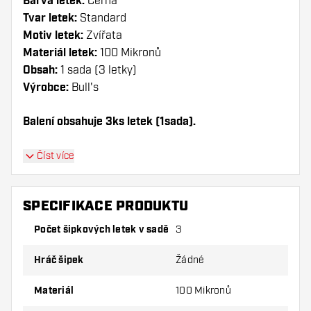
Barva letek:
Černá
Tvar letek:
Standard
Motiv letek:
Zvířata
Materiál letek:
100 Mikronů
Obsah:
1 sada (3 letky)
Výrobce:
Bull's
Balení obsahuje 3ks letek (1sada).
Dartshopper tip!
Číst více
Ujistěte se, že máte po ruce dostatek letky a
násadky. Ty se mohou používáním poškodit
SPECIFIKACE PRODUKTU
nebo zlomit.
Počet šipkových letek v sadě
3
Vyzkoušejte jiný tvar, materiál nebo tloušťku
Hráč šipek
Žádné
letky, abyste zjistili, která varianta vám
vyhovuje nejlépe!
Materiál
100 Mikronů