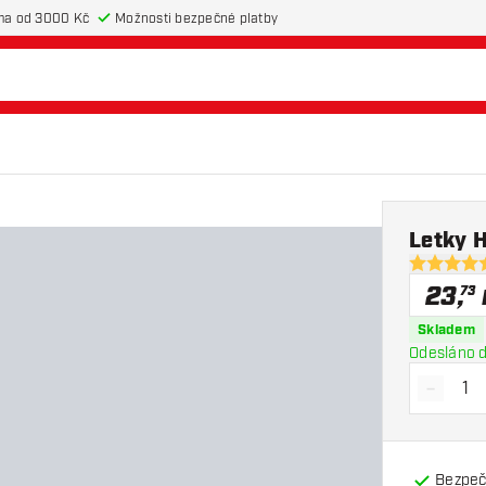
ma od 3000 Kč
Možnosti bezpečné platby
Letky 
4.9 hodnot
23
,
73
Skladem
Odesláno d
-
Snížit 
Bezpeč