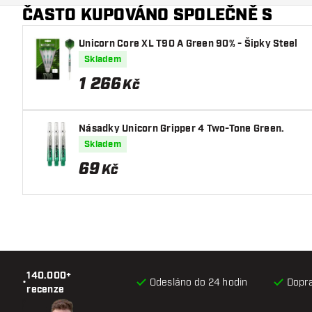
ČASTO KUPOVÁNO SPOLEČNĚ S
Unicorn Core XL T90 A Green 90% - Šipky Steel
Skladem
1 266
Kč
Násadky Unicorn Gripper 4 Two-Tone Green.
Skladem
69
Kč
140.000+
•
Odesláno do 24 hodin
Dopr
recenze