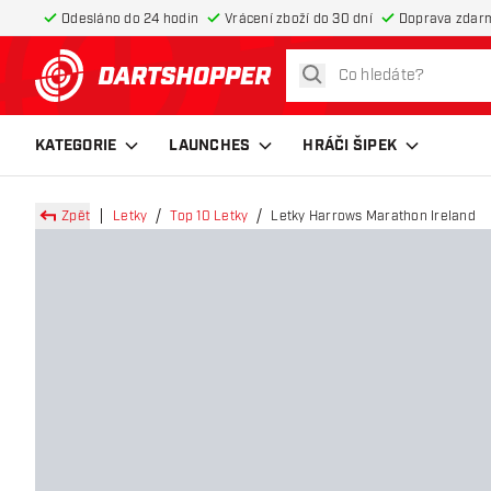
Odesláno do 24 hodin
Vrácení zboží do 30 dní
Doprava zdar
hledat
Zpět na hlavní stránku
KATEGORIE
LAUNCHES
HRÁČI ŠIPEK
Zpět
Letky
Top 10 Letky
Letky Harrows Marathon Ireland