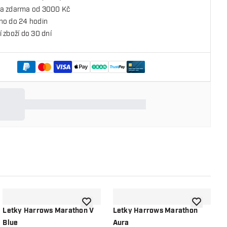
a zdarma od 3000 Kč
no do 24 hodin
 zboží do 30 dní
o seznamu přání
Přidat do seznamu přání
Přidat do 
Letky Harrows Marathon V
Letky Harrows Marathon
L
Blue
Aura