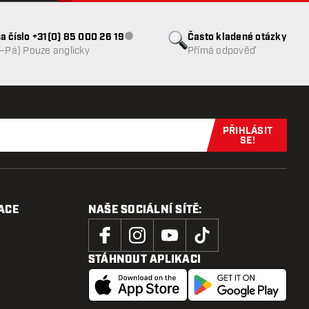
a číslo +31(0) 85 000 26 19
Často kladené otázky
Zákaznický servis nedostupný
o–Pá) Pouze anglicky
Přímá odpověď
PŘIHLÁSIT
Přihlaste se 
SE!
ACE
NAŠE SOCIÁLNÍ SÍTĚ:
STÁHNOUT APLIKACI