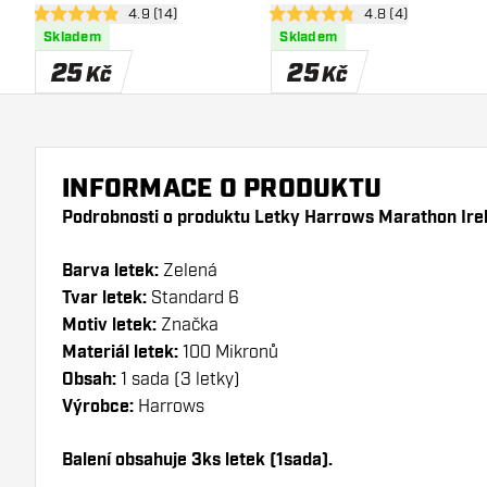
otevřít panel recenzí
4.9 (14)
otevřít panel recen
4.8 (4)
4.9 hodnoticí hvězdičky
4.8 hodnoticí hvězdičky
Skladem
Skladem
25
25
Kč
Kč
INFORMACE O PRODUKTU
Podrobnosti o produktu Letky Harrows Marathon Ire
Barva letek:
Zelená
Tvar letek:
Standard 6
Motiv letek:
Značka
Materiál letek:
100 Mikronů
Obsah:
1 sada (3 letky)
Výrobce:
Harrows
Balení obsahuje 3ks letek (1sada).