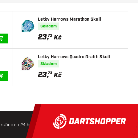
Letky Harrows Marathon Skull
Skladem
23
,
73
Kč
PŘIDAT DO KOŠÍKU
Letky Harrows Quadro Grafiti Skull
Skladem
23
,
73
Kč
PŘIDAT DO KOŠÍKU
esláno do 24 hodin
Doprava zdarma od 3000 Kč
Mož