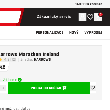
140.000+ recenze
0
Účet
Můj seznam p
Nákupn
Zákaznický servis
PERSONALIZACE
NOVÝ
VÝPRODEJ
Harrows Marathon Ireland
4.9 (12)
Značka
:
HARROWS
icí hvězdičky
Kč
o 24 hodin
+
PŘIDAT DO KOŠÍKU
množství
Zvýšit množství
Přidat do se
né možnosti platby