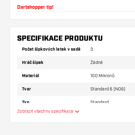
Dartshopper tip!
Ujistěte se, že máte po ruce dostatek letky a násad
používáním poškodit nebo zlomit.
SPECIFIKACE PRODUKTU
Vyzkoušejte jiný tvar, materiál nebo tloušťku letky, ab
Počet šipkových letek v sadě
3
varianta vám vyhovuje nejlépe!
Hráč šipek
Žádné
Materiál
100 Mikronů
Tvar
Standard 6 (NO6)
Typ
Standard
Zobrazit všechny specifikace
Flexibilita
Hlavní barva