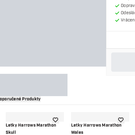
Doprav
Odeslá
Vrácení
oporučené Produkty
 do seznamu přání
Přidat do seznamu přání
Přidat d
Letky Harrows Marathon
Letky Harrows Marathon
Skull
Wales