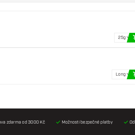
25g
Long
ava zdarma od 3000 Kč
Možnosti bezpečné platby
Od