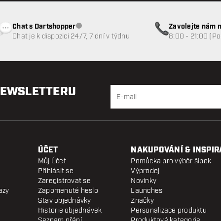
Chat s Dartshopper
Zavolejte nám n
Zákaznický servis nedostupný
Chat je k dispozici 24/7, 7 dní v týdnu
8:00 - 21:00 (P
NEWSLETTERU
ÚČET
NAKUPOVÁNÍ & INSPIR
Můj Účet
Pomůcka pro výběr šipek
Přihlásit se
Výprodej
Zaregistrovat se
Novinky
azy
Zapomenuté heslo
Launches
Stav objednávky
Značky
Historie objednávek
Personalizace produktu
Seznam přání
Produktové kategorie