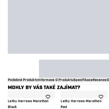
Podobné Produkty
Informace O Produktu
Specifikace
Recenze
D
MOHLY BY VÁS TAKÉ ZAJÍMAT?
Přidat do seznamu přání
Přidat
Letky Harrows Marathon
Letky Harrows Marathon
Black
Red