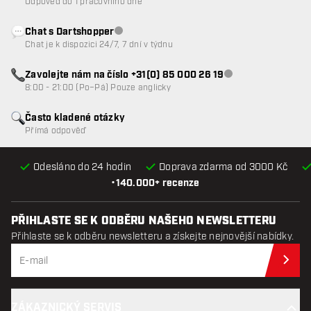
Odpověď do 1 pracovního dne
Chat s Dartshopper
Zákaznický servis nedostupný
Chat je k dispozici 24/7, 7 dní v týdnu
Zavolejte nám na číslo +31(0) 85 000 26 19
Zákaznický servis n
8:00 - 21:00 (Po–Pá) Pouze anglicky
Často kladené otázky
Přímá odpověď
Odesláno do 24 hodin
Doprava zdarma od 3000 Kč
•
140.000+ recenze
PŘIHLASTE SE K ODBĚRU NAŠEHO NEWSLETTERU
Přihlaste se k odběru newsletteru a získejte nejnovější nabídky.
Při
ZÁKAZNICKÝ SERVIS