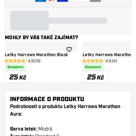
MOHLY BY VÁS TAKÉ ZAJÍMAT?
Přidat do seznamu přání
Letky Harrows Marathon Black
Letky Harrows Marathon 
otevřít panel recenzí
4.9 (14)
otevřít panel rec
4.8 (4)
4.9 hodnoticí hvězdičky
4.8 hodnoticí hvězdičky
Skladem
Skladem
25
25
Kč
Kč
INFORMACE O PRODUKTU
Podrobnosti o produktu Letky Harrows Marathon
Aura:
Barva letek:
Modrá