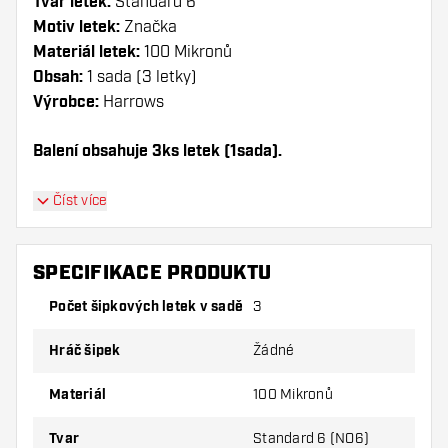
Tvar letek:
Standard 6
Motiv letek:
Značka
Materiál letek:
100 Mikronů
Obsah:
1 sada (3 letky)
Výrobce:
Harrows
Balení obsahuje 3ks letek (1sada).
Dartshopper tip!
Číst více
Ujistěte se, že máte po ruce dostatek letky a
násadky. Ty se mohou používáním poškodit
SPECIFIKACE PRODUKTU
nebo zlomit.
Počet šipkových letek v sadě
3
Vyzkoušejte jiný tvar, materiál nebo tloušťku
Hráč šipek
Žádné
letky, abyste zjistili, která varianta vám
vyhovuje nejlépe!
Materiál
100 Mikronů
Tvar
Standard 6 (NO6)