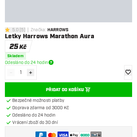
5.0
[
5
]
Značka
:
HARROWS
5 hodnoticí hvězdičky
Letky Harrows Marathon Aura
25
Kč
Skladem
Odesláno do 24 hodin
-
+
Snížit množství
Zvýšit množství
Přidat
PŘIDAT DO KOŠÍKU
Bezpečné možnosti platby
Doprava zdarma od 3000 Kč
Odesláno do 24 hodin
Vrácení zboží do 30 dní
+
1