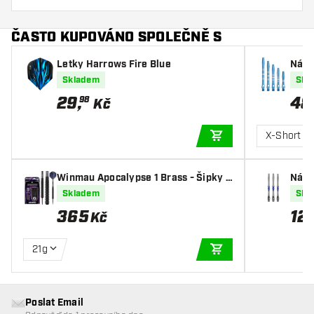
ČASTO KUPOVÁNO SPOLEČNĚ S
Letky Harrows Fire Blue
Nása
roov
Skladem
Skl
29
,
48
98
Kč
X-Short
PŘIDAT DO KOŠÍKU
Winmau Apocalypse 1 Brass - Šipky S
Nása
teel
Groo
Skladem
Skl
365
12
Kč
21g
PŘIDAT DO KOŠÍKU
Poslat Email