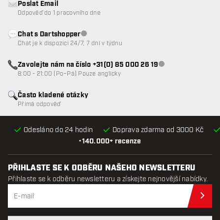
Poslat Email
Odpověď do 1 pracovního dne
Chat s Dartshopper
Zákaznický servis nedostupný
Chat je k dispozici 24/7, 7 dní v týdnu
Zavolejte nám na číslo +31(0) 85 000 26 19
Zákaznický servis n
8:00 - 21:00 (Po–Pá) Pouze anglicky
Často kladené otázky
Přímá odpověď
Odesláno do 24 hodin
Doprava zdarma od 3000 Kč
•
140.000+ recenze
PŘIHLASTE SE K ODBĚRU NAŠEHO NEWSLETTERU
Přihlaste se k odběru newsletteru a získejte nejnovější nabídky.
Při