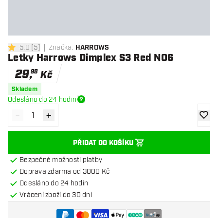
5.0
[
5
]
Značka
:
HARROWS
5 hodnoticí hvězdičky
Letky Harrows Dimplex S3 Red NO6
29
,
98
Kč
Skladem
Odesláno do 24 hodin
-
+
Snížit množství
Zvýšit množství
Přidat
PŘIDAT DO KOŠÍKU
Bezpečné možnosti platby
Doprava zdarma od 3000 Kč
Odesláno do 24 hodin
Vrácení zboží do 30 dní
+
1