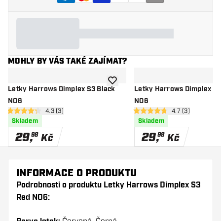
MOHLY BY VÁS TAKÉ ZAJÍMAT?
Přidat do seznamu přání
Letky Harrows Dimplex S3 Black
Letky Harrows Dimplex S
NO6
NO6
otevřít panel recenzí
4.3 (3)
otevřít panel rec
4.7 (3)
4.3 hodnoticí hvězdičky
4.7 hodnoticí hvězdičky
Skladem
Skladem
29
,
29
,
98
98
Kč
Kč
INFORMACE O PRODUKTU
Podrobnosti o produktu Letky Harrows Dimplex S3
Red NO6: