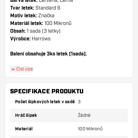
Barva letek:
Červená, Černá
Tvar letek:
Standard 6
Motiv letek:
Značka
Materiál letek:
100 Mikronů
Obsah:
1 sada (3 letky)
Výrobce:
Harrows
Balení obsahuje 3ks letek (1sada).
Dartshopper tip!
Číst více
Ujistěte se, že máte po ruce dostatek letky a
násadky. Ty se mohou používáním poškodit
SPECIFIKACE PRODUKTU
nebo zlomit.
Počet šipkových letek v sadě
3
Vyzkoušejte jiný tvar, materiál nebo tloušťku
Hráč šipek
Žádné
letky, abyste zjistili, která varianta vám
vyhovuje nejlépe!
Materiál
100 Mikronů