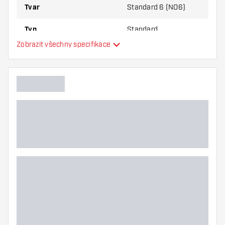
Tvar
Standard 6 (NO6)
Typ
Standard
Zobrazit všechny specifikace
Flexibilita
Další barvy
Hlavní barva