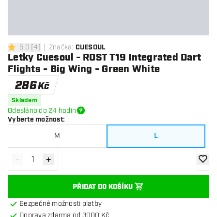
5.0
[
4
]
Značka
:
CUESOUL
5 hodnoticí hvězdičky
Letky Cuesoul - ROST T19 Integrated Dart
Flights - Big Wing - Green White
286
Kč
Skladem
Odesláno do 24 hodin
Vyberte možnost
:
M
L
-
+
Snížit množství
Zvýšit množství
Přidat
PŘIDAT DO KOŠÍKU
Bezpečné možnosti platby
Doprava zdarma od 3000 Kč