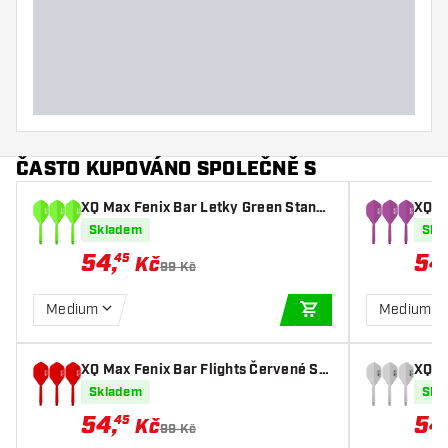
ČASTO KUPOVÁNO SPOLEČNĚ S
XQ Max Fenix Bar Letky Green Stand
XQ M
ard - Letky
ard -
Skladem
Skl
54
,
54
45
Kč
99 Kč
Medium
Medium
PŘIDAT DO KOŠÍKU
XQ Max Fenix Bar Flights Červené St
XQ M
andard - Letky
ard -
Skladem
Skl
54
,
54
45
Kč
99 Kč