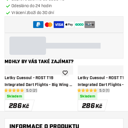
Odesláno do 24 hodin
Vrácení zboží do 30 dní
+
1
MOHLY BY VÁS TAKÉ ZAJÍMAT?
Přidat do seznamu přání
Letky Cuesoul - ROST T19
Letky Cuesoul - ROST T19
Integrated Dart Flights - Big Wing -
Integrated Dart Flights - B
otevřít panel recenzí
5.0 (2)
otevřít panel rec
5.0 (1)
Green Clear
Red White
5 hodnoticí hvězdičky
5 hodnoticí hvězdičky
Skladem
Skladem
286
286
Kč
Kč
INFORMACE O PRODUKTU