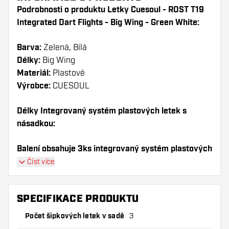
Podrobnosti o produktu Letky Cuesoul - ROST T19
Integrated Dart Flights - Big Wing - Green White:
Barva:
Zelená, Bílá
Délky:
Big Wing
Materiál:
Plastové
Výrobce:
CUESOUL
Délky Integrovaný systém plastových letek s
násadkou:
Balení obsahuje 3ks integrovaný systém plastových
letek s násadkou (1sada).
Číst více
Dartshopper tip!
SPECIFIKACE PRODUKTU
Ujistěte se, že máte po ruce dostatek letky a
Počet šipkových letek v sadě
3
násadky. Ty se mohou používáním poškodit