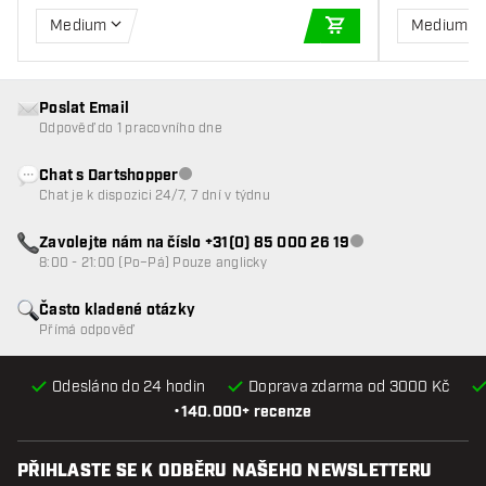
Medium
Medium
PŘIDAT DO KOŠÍKU
Poslat Email
Odpověď do 1 pracovního dne
Chat s Dartshopper
Zákaznický servis nedostupný
Chat je k dispozici 24/7, 7 dní v týdnu
Zavolejte nám na číslo +31(0) 85 000 26 19
Zákaznický servis n
8:00 - 21:00 (Po–Pá) Pouze anglicky
Často kladené otázky
Přímá odpověď
Odesláno do 24 hodin
Doprava zdarma od 3000 Kč
•
140.000+ recenze
PŘIHLASTE SE K ODBĚRU NAŠEHO NEWSLETTERU