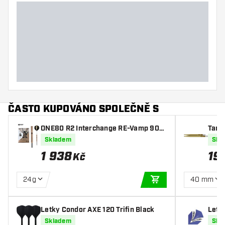
ČASTO KUPOVÁNO SPOLEČNĚ S
ONE80 R2 Interchange RE-Vamp 90%
Targ
- Šipky Steel
Skladem
Skl
1 938
19
Kč
24g
40 mm
PŘIDAT DO KOŠÍKU
Letky Condor AXE 120 Trifin Black
Letk
Skladem
Skl