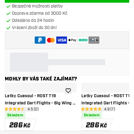
Bezpečné možnosti platby
Doprava zdarma od 3000 Kč
Odesláno do 24 hodin
Vrácení zboží do 30 dní
+
1
MOHLY BY VÁS TAKÉ ZAJÍMAT?
Přidat do seznamu přání
Letky Cuesoul - ROST T19
Letky Cuesoul - ROST T19
Integrated Dart Flights - Big Wing -
Integrated Dart Flights - B
otevřít panel recenzí
4.5 (2)
otevřít panel rec
4.9 (7)
Clear Red
Purple Clear
4.5 hodnoticí hvězdičky
4.9 hodnoticí hvězdičky
Skladem
Skladem
286
286
Kč
Kč