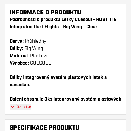
INFORMACE O PRODUKTU
Podrobnosti o produktu Letky Cuesoul - ROST T19
Integrated Dart Flights - Big Wing - Clear:
Barva:
Průhledný
Délky:
Big Wing
Materiál:
Plastové
Výrobce:
CUESOUL
Délky Integrovaný systém plastových letek s
násadkou:
Balení obsahuje 3ks integrovaný systém plastových
letek s násadkou (1sada).
Číst více
Dartshopper tip!
SPECIFIKACE PRODUKTU