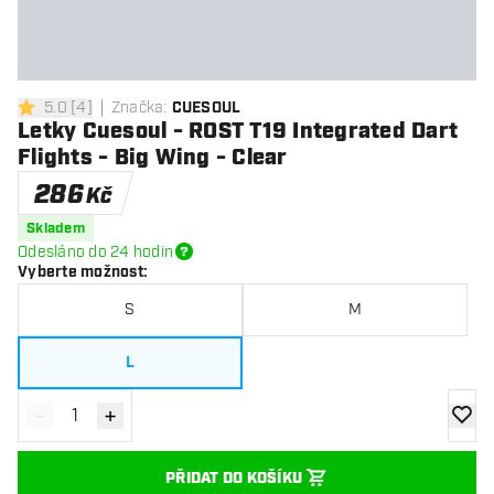
5.0
[
4
]
Značka
:
CUESOUL
5 hodnoticí hvězdičky
Letky Cuesoul - ROST T19 Integrated Dart
Flights - Big Wing - Clear
286
Kč
Skladem
Odesláno do 24 hodin
Vyberte možnost
:
S
M
L
-
+
Snížit množství
Zvýšit množství
Přidat
PŘIDAT DO KOŠÍKU