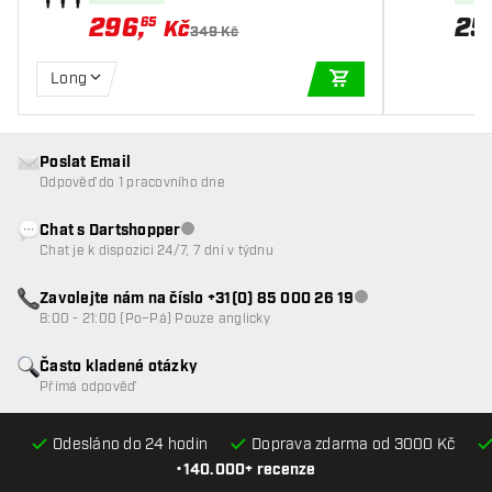
296
,
25
65
Kč
349 Kč
Long
PŘIDAT DO KOŠÍKU
Poslat Email
Odpověď do 1 pracovního dne
Chat s Dartshopper
Zákaznický servis nedostupný
Chat je k dispozici 24/7, 7 dní v týdnu
Zavolejte nám na číslo +31(0) 85 000 26 19
Zákaznický servis n
8:00 - 21:00 (Po–Pá) Pouze anglicky
Často kladené otázky
Přímá odpověď
Odesláno do 24 hodin
Doprava zdarma od 3000 Kč
•
140.000+ recenze