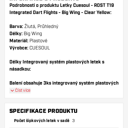
Podrobnosti o produktu Letky Cuesoul - ROST T19
Integrated Dart Flights - Big Wing - Clear Yellow:
Barva:
Žlutá, Průhledný
Délky:
Big Wing
Materiál:
Plastové
Výrobce:
CUESOUL
Délky Integrovaný systém plastových letek s
násadkou:
Balení obsahuje 3ks integrovaný systém plastových
letek s násadkou (1sada).
Číst více
Dartshopper tip!
SPECIFIKACE PRODUKTU
Ujistěte se, že máte po ruce dostatek letky a
Počet šipkových letek v sadě
3
násadky. Ty se mohou používáním poškodit