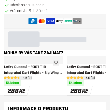
Odesláno do 24 hodin
Vrácení zboží do 30 dní
+
1
MOHLY BY VÁS TAKÉ ZAJÍMAT?
Přidat do seznamu přání
Letky Cuesoul - ROST T19
Letky Cuesoul - ROST T19
Integrated Dart Flights - Big Wing -
Integrated Dart Flights - B
otevřít panel recenzí
4.5 (2)
otevřít panel rec
5.0 (3)
Clear Red
Yellow Clear
4.5 hodnoticí hvězdičky
5 hodnoticí hvězdičky
Skladem
Skladem
286
286
Kč
Kč
INFORMACE O PRODUKTU