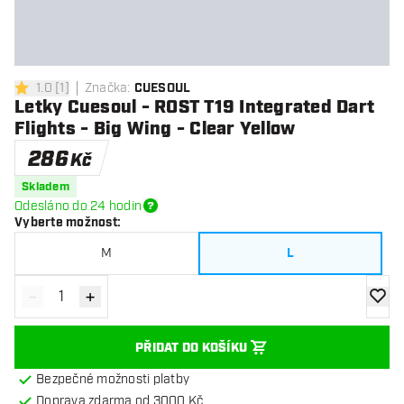
1.0
[
1
]
Značka
:
CUESOUL
1 hodnoticí hvězdičky
Letky Cuesoul - ROST T19 Integrated Dart
Flights - Big Wing - Clear Yellow
286
Kč
Skladem
Odesláno do 24 hodin
Vyberte možnost
:
M
L
-
+
Snížit množství
Zvýšit množství
Přidat
PŘIDAT DO KOŠÍKU
Bezpečné možnosti platby
Doprava zdarma od 3000 Kč