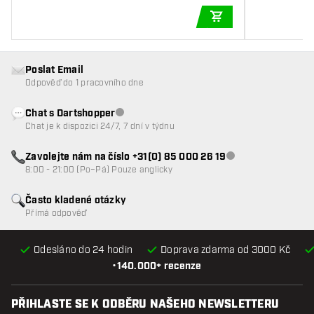
PŘIDAT DO KOŠÍKU
Poslat Email
Odpověď do 1 pracovního dne
Chat s Dartshopper
Zákaznický servis nedostupný
Chat je k dispozici 24/7, 7 dní v týdnu
Zavolejte nám na číslo +31(0) 85 000 26 19
Zákaznický servis n
8:00 - 21:00 (Po–Pá) Pouze anglicky
Často kladené otázky
Přímá odpověď
Odesláno do 24 hodin
Doprava zdarma od 3000 Kč
•
140.000+ recenze
PŘIHLASTE SE K ODBĚRU NAŠEHO NEWSLETTERU