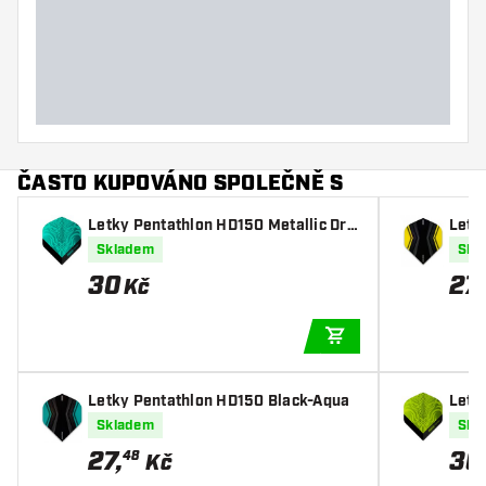
ČASTO KUPOVÁNO SPOLEČNĚ S
Letky Pentathlon HD150 Metallic Dra
Letk
gon Aqua
w
Skladem
Skl
30
27
,
Kč
PŘIDAT DO KOŠÍKU
Letky Pentathlon HD150 Black-Aqua
Letk
gon 
Skladem
Skl
27
,
30
48
Kč