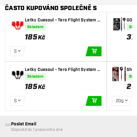
ČASTO KUPOVÁNO SPOLEČNĚ S
Letky Cuesoul - Tero Flight System A
GOAT 
K5 Rost Teardrop - Red
el
Skladem
Skl
185
37
Kč
S
PŘIDAT DO KOŠÍKU
Letky Cuesoul - Tero Flight System A
Shot 
K5 Rost Teardrop - Black
ky So
Skladem
Skl
185
2 
Kč
S
20g
PŘIDAT DO KOŠÍKU
Poslat Email
Odpověď do 1 pracovního dne