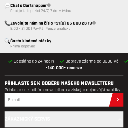
Chat s Dartshopper
Zákaznický servis nedostupný
Chat je k dispozici 24/7, 7 dní v týdnu
Zavolejte nám na číslo +31(0) 85 000 26 19
Zákaznický servis n
8:00 - 21:00 (Po–Pá) Pouze anglicky
Často kladené otázky
Přímá odpověď
Odesláno do 24 hodin
Doprava zdarma od 3000 Kč
•
140.000+ recenze
PŘIHLASTE SE K ODBĚRU NAŠEHO NEWSLETTERU
Přihlaste se k odběru newsletteru a získejte nejnovější nabídky.
Při
ZÁKAZNICKÝ SERVIS