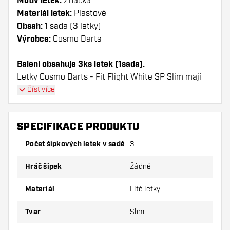
Motiv letek:
Značka
Materiál letek:
Plastové
Obsah:
1 sada (3 letky)
Výrobce:
Cosmo Darts
Balení obsahuje 3ks letek (1sada).
Letky Cosmo Darts - Fit Flight White SP Slim mají
dlouhou životnost. Tyto letky lze použít pouze s
Číst více
násadky Cosmo Fit.
SPECIFIKACE PRODUKTU
Dartshopper tip!
Počet šipkových letek v sadě
3
Ujistěte se, že máte po ruce dostatek letky a
násadky. Ty se mohou používáním poškodit
Hráč šipek
Žádné
nebo zlomit.
Materiál
Lité letky
Vyzkoušejte jiný tvar, materiál nebo tloušťku
Tvar
Slim
letky, abyste zjistili, která varianta vám
vyhovuje nejlépe!