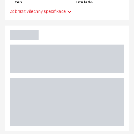
Typ
Lité letky
Zobrazit všechny specifikace
Flexibilita
Hlavní barva