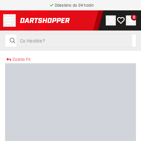
Odesláno do 24 hodin
Menu
0
Účet
Můj seznam
Náku
Zpět na hlavní stránku
hledat
hledat
Cosmo Fit