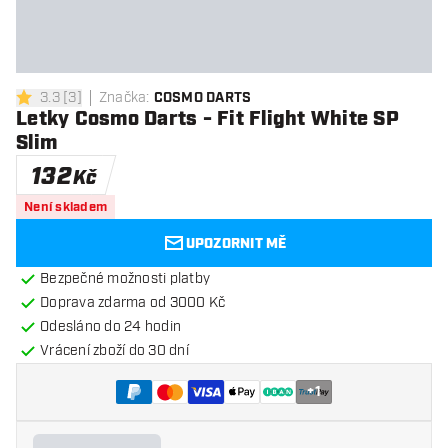
3.3
[
3
]
Značka
:
COSMO DARTS
3.3 hodnoticí hvězdičky
Letky Cosmo Darts - Fit Flight White SP
Slim
132
Kč
Není skladem
UPOZORNIT MĚ
Bezpečné možnosti platby
Doprava zdarma od 3000 Kč
Odesláno do 24 hodin
Vrácení zboží do 30 dní
+
1