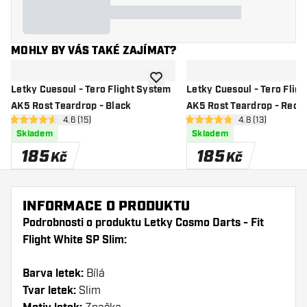
MOHLY BY VÁS TAKÉ ZAJÍMAT?
Přidat do seznamu přání
Letky Cuesoul - Tero Flight System
Letky Cuesoul - Tero Flig
AK5 Rost Teardrop - Black
AK5 Rost Teardrop - Red
otevřít panel recenzí
4.6 (15)
otevřít panel re
4.8 (13)
4.6 hodnoticí hvězdičky
4.8 hodnoticí hvězdičky
Skladem
Skladem
185
185
Kč
Kč
INFORMACE O PRODUKTU
Podrobnosti o produktu Letky Cosmo Darts - Fit
Flight White SP Slim:
Barva letek:
Bílá
Tvar letek:
Slim