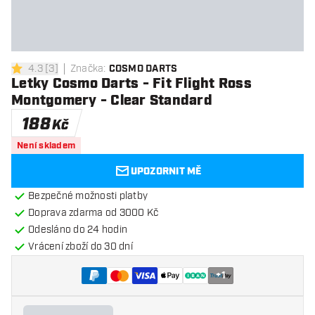
4.3
[
3
]
Značka
:
COSMO DARTS
4.3 hodnoticí hvězdičky
Letky Cosmo Darts - Fit Flight Ross
Montgomery - Clear Standard
188
Kč
Není skladem
UPOZORNIT MĚ
Bezpečné možnosti platby
Doprava zdarma od 3000 Kč
Odesláno do 24 hodin
Vrácení zboží do 30 dní
+
1