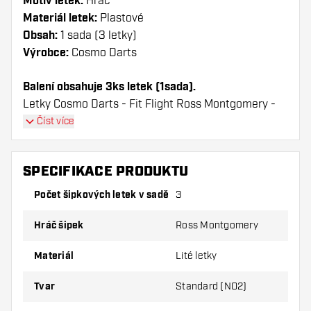
Motiv letek:
Hráč
Materiál letek:
Plastové
Obsah:
1 sada (3 letky)
Výrobce:
Cosmo Darts
Balení obsahuje 3ks letek (1sada).
Letky Cosmo Darts - Fit Flight Ross Montgomery -
Clear Standard mají dlouhou životnost. Tyto letky lze
Číst více
použít pouze s násadky Cosmo Fit.
SPECIFIKACE PRODUKTU
Dartshopper tip!
Počet šipkových letek v sadě
3
Ujistěte se, že máte po ruce dostatek letky a
násadky. Ty se mohou používáním poškodit
Hráč šipek
Ross Montgomery
nebo zlomit.
Materiál
Lité letky
Vyzkoušejte jiný tvar, materiál nebo tloušťku
Tvar
Standard (NO2)
letky, abyste zjistili, která varianta vám
vyhovuje nejlépe!