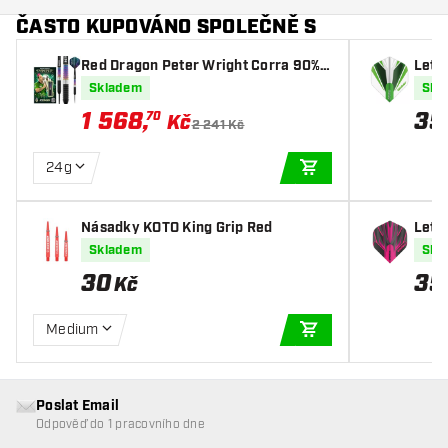
ČASTO KUPOVÁNO SPOLEČNĚ S
Red Dragon Peter Wright Corra 90% -
Letk
Šipky Steel
reen
Skladem
Skl
1 568
,
35
70
Kč
2 241 Kč
24g
PŘIDAT DO KOŠÍKU
Násadky KOTO King Grip Red
Letk
ck
Skladem
Skl
30
35
Kč
Medium
PŘIDAT DO KOŠÍKU
Poslat Email
Odpověď do 1 pracovního dne