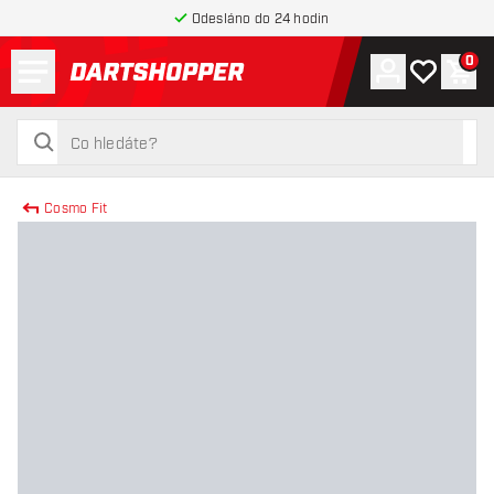
Odesláno do 24 hodin
Menu
0
Účet
Můj seznam
Náku
Zpět na hlavní stránku
hledat
hledat
Cosmo Fit