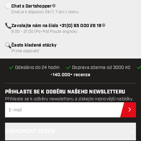
Chat s Dartshopper
Zákaznický servis nedostupný
Chat je k dispozici 24/7, 7 dní v týdnu
Zavolejte nám na číslo +31(0) 85 000 26 19
Zákaznický servis n
8:00 - 21:00 (Po–Pá) Pouze anglicky
Často kladené otázky
Přímá odpověď
Odesláno do 24 hodin
Doprava zdarma od 3000 Kč
•
140.000+ recenze
PŘIHLASTE SE K ODBĚRU NAŠEHO NEWSLETTERU
Přihlaste se k odběru newsletteru a získejte nejnovější nabídky.
Při
ZÁKAZNICKÝ SERVIS