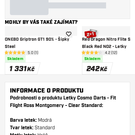
MOHLY BY VÁS TAKÉ ZAJÍMAT?
Přidat do seznamu přání
ONE80 Griptron GT1 90% - Šipky
Red Dragon Nitro Flite Sy
Steel
Black Red NO2 - Letky
otevřít panel recenzí
5.0 (1)
otevřít panel re
4.2 (12)
5 hodnoticí hvězdičky
4.2 hodnoticí hvězdičky
Skladem
Skladem
1 331
242
Kč
Kč
INFORMACE O PRODUKTU
Podrobnosti o produktu Letky Cosmo Darts - Fit
Flight Ross Montgomery - Clear Standard:
Barva letek:
Modrá
Tvar letek:
Standard