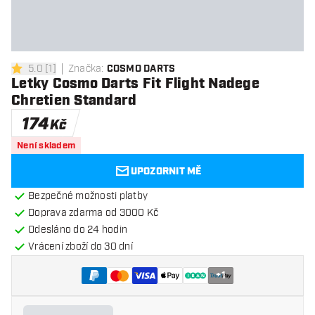
5.0
[
1
]
Značka
:
COSMO DARTS
5 hodnoticí hvězdičky
Letky Cosmo Darts Fit Flight Nadege
Chretien Standard
174
Kč
Není skladem
UPOZORNIT MĚ
Bezpečné možnosti platby
Doprava zdarma od 3000 Kč
Odesláno do 24 hodin
Vrácení zboží do 30 dní
+
1