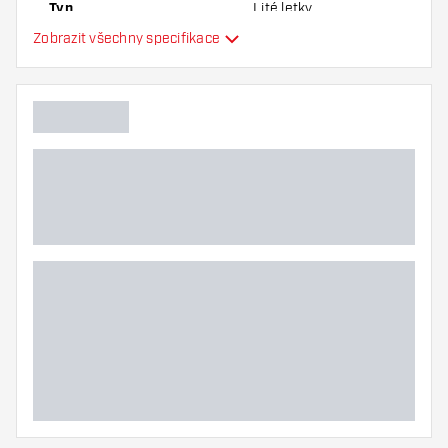
Typ
Lité letky
Zobrazit všechny specifikace
Flexibilita
Další barvy
Hlavní barva