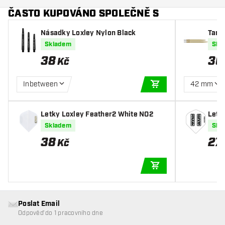
ČASTO KUPOVÁNO SPOLEČNĚ S
Násadky Loxley Nylon Black
Targ
ttler
Skladem
Skl
38
36
Kč
Inbetween
42 mm
PŘIDAT DO KOŠÍKU
Letky Loxley Feather2 White NO2
Letk
Skladem
Skl
38
27
,
Kč
PŘIDAT DO KOŠÍKU
Poslat Email
Odpověď do 1 pracovního dne