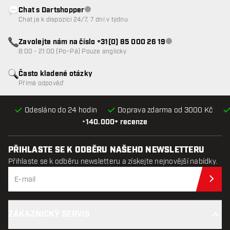
Chat s Dartshopper
Zákaznický servis nedostupný
Chat je k dispozici 24/7, 7 dní v týdnu
Zavolejte nám na číslo +31(0) 85 000 26 19
Zákaznický servis n
8:00 - 21:00 (Po–Pá) Pouze anglicky
Často kladené otázky
Přímá odpověď
Odesláno do 24 hodin
Doprava zdarma od 3000 Kč
•
140.000+ recenze
PŘIHLASTE SE K ODBĚRU NAŠEHO NEWSLETTERU
Přihlaste se k odběru newsletteru a získejte nejnovější nabídky.
Při
ZÁKAZNICKÝ SERVIS