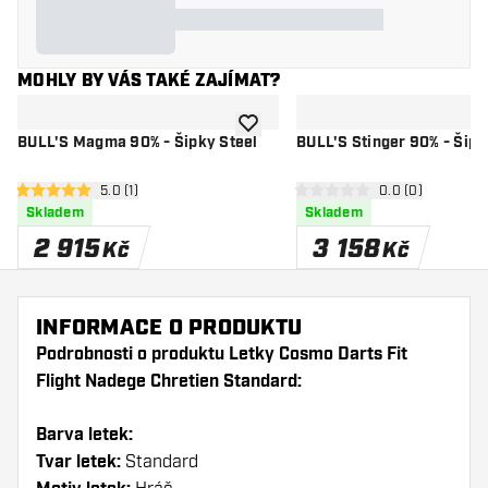
MOHLY BY VÁS TAKÉ ZAJÍMAT?
Přidat do seznamu přání
BULL'S Magma 90% - Šipky Steel
BULL'S Stinger 90% - Šipk
otevřít panel recenzí
5.0 (1)
otevřít panel re
0.0 (0)
5 hodnoticí hvězdičky
0 hodnoticí hvězdičky
Skladem
Skladem
2 915
3 158
Kč
Kč
INFORMACE O PRODUKTU
Podrobnosti o produktu Letky Cosmo Darts Fit
Flight Nadege Chretien Standard:
Barva letek:
Tvar letek:
Standard