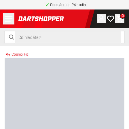
Odesláno do 24 hodin
Menu
0
Účet
Můj seznam
Náku
Zpět na hlavní stránku
hledat
hledat
Cosmo Fit