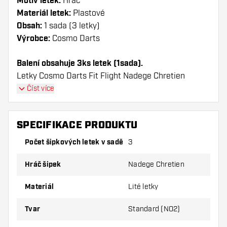
Motiv letek:
Hráč
Materiál letek:
Plastové
Obsah:
1 sada (3 letky)
Výrobce:
Cosmo Darts
Balení obsahuje 3ks letek (1sada).
Letky Cosmo Darts Fit Flight Nadege Chretien
Standard mají dlouhou životnost. Tyto letky lze
Číst více
použít pouze s násadky Cosmo Fit.
SPECIFIKACE PRODUKTU
Dartshopper tip!
Počet šipkových letek v sadě
3
Ujistěte se, že máte po ruce dostatek letky a
násadky. Ty se mohou používáním poškodit
Hráč šipek
Nadege Chretien
nebo zlomit.
Materiál
Lité letky
Vyzkoušejte jiný tvar, materiál nebo tloušťku
Tvar
Standard (NO2)
letky, abyste zjistili, která varianta vám
vyhovuje nejlépe!