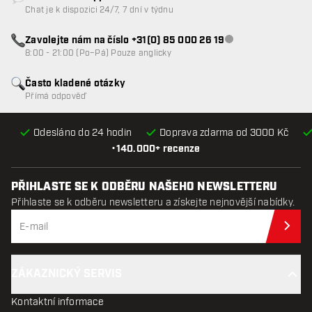
Zákaznický servis nedostupný
Chat je k dispozici 24/7, 7 dní v týdnu
Zavolejte nám na číslo +31(0) 85 000 26 19
Zákaznický servis n
8:00 - 21:00 (Po–Pá) Pouze anglicky
Často kladené otázky
Přímá odpověď
Odesláno do 24 hodin
Doprava zdarma od 3000 Kč
•
140.000+ recenze
PŘIHLASTE SE K ODBĚRU NAŠEHO NEWSLETTERU
Přihlaste se k odběru newsletteru a získejte nejnovější nabídky.
Při
ZÁKAZNICKÝ SERVIS
Kontaktní informace