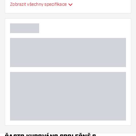
Zobrazit všechny specifikace
Flexibilita
Další barvy
Hlavní barva