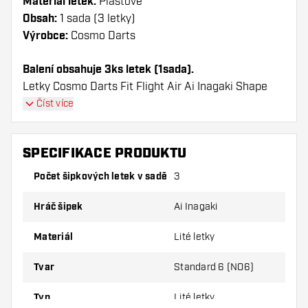
Materiál letek:
Plastové
Obsah:
1 sada (3 letky)
Výrobce:
Cosmo Darts
Balení obsahuje 3ks letek (1sada).
Letky Cosmo Darts Fit Flight Air Ai Inagaki Shape
mají dlouhou životnost. Tyto letky lze použít pouze s
Číst více
násadky Cosmo Fit.
SPECIFIKACE PRODUKTU
Dartshopper tip!
Počet šipkových letek v sadě
3
Ujistěte se, že máte po ruce dostatek letky a
násadky. Ty se mohou používáním poškodit
Hráč šipek
Ai Inagaki
nebo zlomit.
Materiál
Lité letky
Vyzkoušejte jiný tvar, materiál nebo tloušťku
Tvar
Standard 6 (NO6)
letky, abyste zjistili, která varianta vám
vyhovuje nejlépe!
Typ
Lité letky