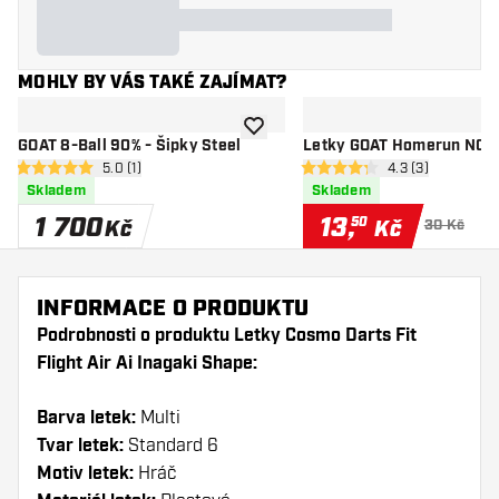
MOHLY BY VÁS TAKÉ ZAJÍMAT?
Přidat do seznamu přání
GOAT 8-Ball 90% - Šipky Steel
Letky GOAT Homerun NO2
otevřít panel recenzí
5.0 (1)
otevřít panel rec
4.3 (3)
5 hodnoticí hvězdičky
4.3 hodnoticí hvězdičky
Skladem
Skladem
1 700
13
,
50
Kč
Kč
30 Kč
INFORMACE O PRODUKTU
Podrobnosti o produktu Letky Cosmo Darts Fit
Flight Air Ai Inagaki Shape:
Barva letek:
Multi
Tvar letek:
Standard 6
Motiv letek:
Hráč