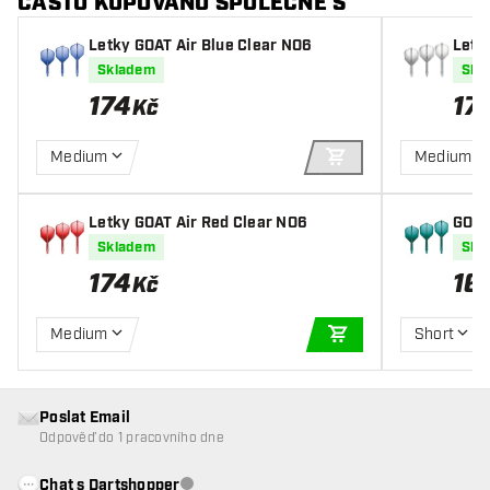
ČASTO KUPOVÁNO SPOLEČNĚ S
Letky GOAT Air Blue Clear NO6
Letk
Skladem
Skl
174
17
Kč
Medium
Medium
PŘIDAT DO KOŠÍKU
Letky GOAT Air Red Clear NO6
GOAT
Skladem
Skl
174
16
Kč
Medium
Short
PŘIDAT DO KOŠÍKU
Poslat Email
Odpověď do 1 pracovního dne
Chat s Dartshopper