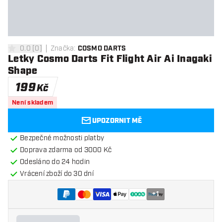
0.0
[
0
]
Značka
:
COSMO DARTS
0 hodnoticí hvězdičky
Letky Cosmo Darts Fit Flight Air Ai Inagaki
Shape
199
Kč
Není skladem
UPOZORNIT MĚ
Bezpečné možnosti platby
Doprava zdarma od 3000 Kč
Odesláno do 24 hodin
Vrácení zboží do 30 dní
+
1