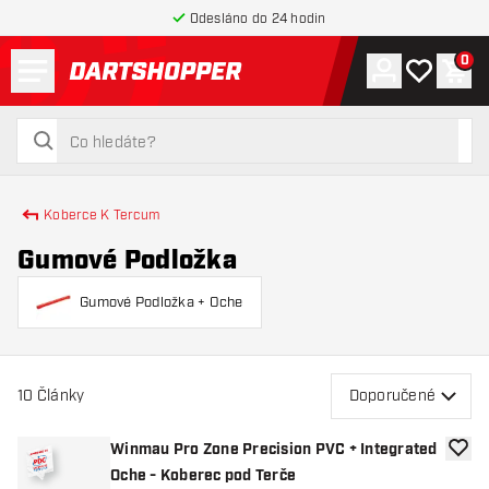
Odesláno do 24 hodin
Menu
0
Účet
Můj seznam
Náku
Zpět na hlavní stránku
hledat
hledat
Koberce K Tercum
Gumové Podložka
Gumové Podložka + Oche
10
Články
Doporučené
Winmau Pro Zone Precision PVC + Integrated
Přida
Oche - Koberec pod Terče