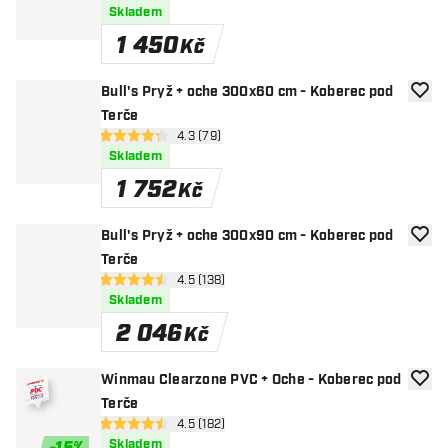
Skladem
1 450
Kč
Bull's Pryž + oche 300x60 cm - Koberec pod
Přida
Terče
otevřít panel recenzí
4.3 (79)
4.3 hodnoticí hvězdičky
Skladem
1 752
Kč
Bull's Pryž + oche 300x90 cm - Koberec pod
Přida
Terče
otevřít panel recenzí
4.5 (138)
4.5 hodnoticí hvězdičky
Skladem
2 046
Kč
Winmau Clearzone PVC + Oche - Koberec pod
Přida
Terče
otevřít panel recenzí
4.5 (182)
4.5 hodnoticí hvězdičky
Skladem