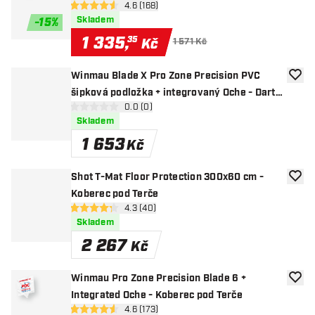
otevřít panel recenzí
4.6 (168)
4.6 hodnoticí hvězdičky
Skladem
-
15
%
1 335
,
35
Kč
1 571 Kč
Winmau Blade X Pro Zone Precision PVC
Přida
šipková podložka + integrovaný Oche - Dart
otevřít panel recenzí
0.0 (0)
Mat
0 hodnoticí hvězdičky
Skladem
1 653
Kč
Shot T-Mat Floor Protection 300x60 cm -
Přida
Koberec pod Terče
otevřít panel recenzí
4.3 (40)
4.3 hodnoticí hvězdičky
Skladem
2 267
Kč
Winmau Pro Zone Precision Blade 6 +
Přida
Integrated Oche - Koberec pod Terče
otevřít panel recenzí
4.6 (173)
4.6 hodnoticí hvězdičky