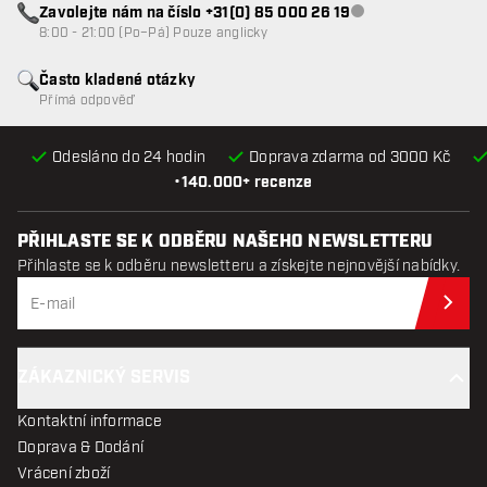
Zavolejte nám na číslo +31(0) 85 000 26 19
Zákaznický servis n
8:00 - 21:00 (Po–Pá) Pouze anglicky
Často kladené otázky
Přímá odpověď
Odesláno do 24 hodin
Doprava zdarma od 3000 Kč
•
140.000+ recenze
PŘIHLASTE SE K ODBĚRU NAŠEHO NEWSLETTERU
Přihlaste se k odběru newsletteru a získejte nejnovější nabídky.
Při
ZÁKAZNICKÝ SERVIS
Kontaktní informace
Doprava & Dodání
Vrácení zboží