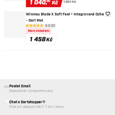
1 040
,
80
Kč
1 301 Kč
Winmau Blade X Soft Feel + Integrované Oche
Přida
- Dart Mat
otevřít panel recenzí
5.0 (2)
5 hodnoticí hvězdičky
Není skladem
1 458
Kč
Poslat Email
Odpověď do 1 pracovního dne
Chat s Dartshopper
Zákaznický servis nedostupný
Chat je k dispozici 24/7, 7 dní v týdnu