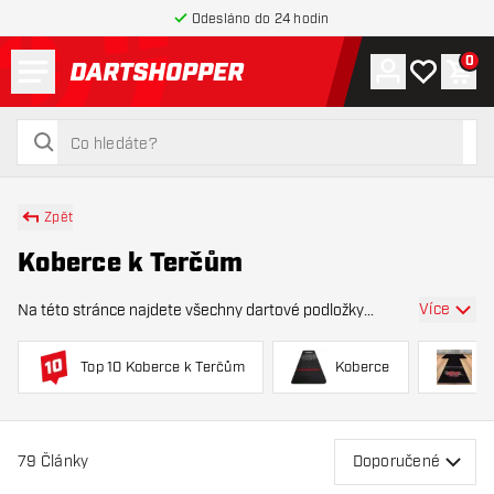
Odesláno do 24 hodin
Menu
0
Účet
Můj seznam
Náku
Zpět na hlavní stránku
hledat
hledat
Zpět
Koberce k Terčům
Více
Na této stránce najdete všechny dartové podložky
dostupné v nabídce Dartshopper. Dartová podložka,
známá také jako dartový koberec nebo dráha na šipky, je
Top 10 Koberce k Terčům
Koberce
G
nezbytným doplňkem pro každého hráče, který p
79
Články
Doporučené