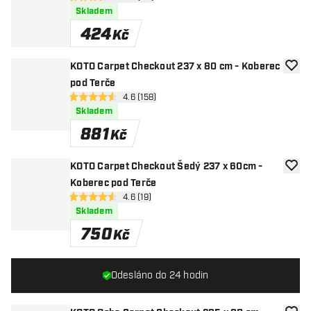
3.4 hodnoticí hvězdičky
Skladem
424
Kč
KOTO Carpet Checkout 237 x 80 cm - Koberec
Přida
pod Terče
otevřít panel recenzí
4.6 (158)
4.6 hodnoticí hvězdičky
Skladem
881
Kč
KOTO Carpet Checkout Šedý 237 x 60cm -
Přida
Koberec pod Terče
otevřít panel recenzí
4.6 (19)
4.6 hodnoticí hvězdičky
Skladem
750
Kč
Odesláno do 24 hodin