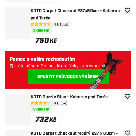
KOTO Carpet Checkout 237x60cm - Koberec
Přida
pod Terče
otevřít panel recenzí
4.6 (350)
4.6 hodnoticí hvězdičky
Skladem
750
Kč
Pomoc s vaším rozhodnutím
Zjistěte během 2 minut, které šipky vám vyhovují.
Začněme:
SPUSTIT PRŮVODCE VÝBĚREM
KOTO Puzzle Blue - Koberec pod Terče
Přida
otevřít panel recenzí
4.0 (54)
4 hodnoticí hvězdičky
Skladem
732
Kč
KOTO Carpet Checkout Modrý 237 x 60cm -