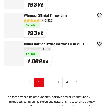
193
Kč
Winmau Official Throw Line
Přida
otevřít panel recenzí
4.6 (120)
4.6 hodnoticí hvězdičky
Skladem
193
Kč
Bullet Carpet Hydra Dartmat 300 x 60
Přida
otevřít panel recenzí
0.0 (0)
0 hodnoticí hvězdičky
Skladem
1 092
Kč
1
2
3
4
Předchozí
Další
Na této stránce najdete všechny dartové podložky dostupné v
nabídce Dartshopper. Dartová podložka, známá také jako dartový