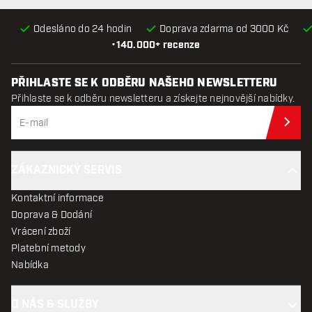
Odesláno do 24 hodin
Doprava zdarma od 3000 Kč
•
140.000+ recenze
PŘIHLASTE SE K ODBĚRU NAŠEHO NEWSLETTERU
Přihlaste se k odběru newsletteru a získejte nejnovější nabídky.
Při
ZÁKAZNICKÝ SERVIS
Kontaktní informace
Doprava & Dodání
Vrácení zboží
Platební metody
Nabídka
O NÁS & SLUŽBY