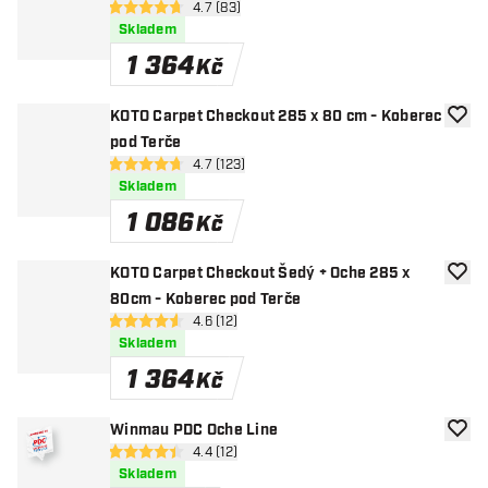
otevřít panel recenzí
4.7 (83)
4.7 hodnoticí hvězdičky
Skladem
1 364
Kč
KOTO Carpet Checkout 285 x 80 cm - Koberec
Přida
pod Terče
otevřít panel recenzí
4.7 (123)
4.7 hodnoticí hvězdičky
Skladem
1 086
Kč
KOTO Carpet Checkout Šedý + Oche 285 x
Přida
80cm - Koberec pod Terče
otevřít panel recenzí
4.6 (12)
4.6 hodnoticí hvězdičky
Skladem
1 364
Kč
Winmau PDC Oche Line
Přida
otevřít panel recenzí
4.4 (12)
4.4 hodnoticí hvězdičky
Skladem