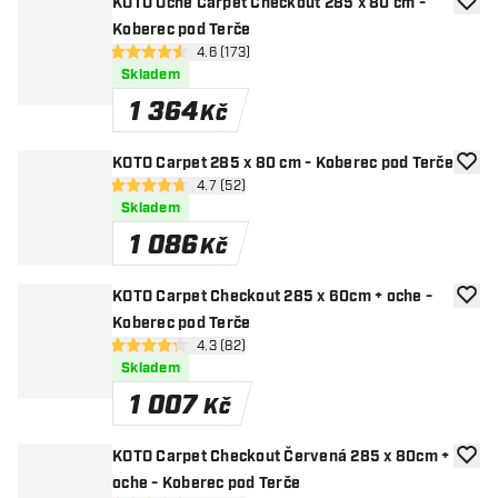
KOTO Oche Carpet Checkout 285 x 80 cm -
Přida
Koberec pod Terče
otevřít panel recenzí
4.6 (173)
4.6 hodnoticí hvězdičky
Skladem
1 364
Kč
KOTO Carpet 285 x 80 cm - Koberec pod Terče
Přida
otevřít panel recenzí
4.7 (52)
4.7 hodnoticí hvězdičky
Skladem
1 086
Kč
KOTO Carpet Checkout 285 x 60cm + oche -
Přida
Koberec pod Terče
otevřít panel recenzí
4.3 (82)
4.3 hodnoticí hvězdičky
Skladem
1 007
Kč
KOTO Carpet Checkout Červená 285 x 80cm +
Přida
oche - Koberec pod Terče