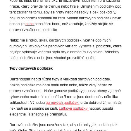
koberec nebo dráha na šipky, je nezbytným doplňkem pro každého
hráče, který pravidelně trénuje nebo hraje. Umístěním podložky pod
terč zabráníte tomu, aby se hroty nebo násadky šipek poškodily,
pokud po odrazu spadnou na zem. Mnoho dartových podložek navíc
obsahuje
oche
nebo čáru hodu, což zaručuje, že vždy stojíte ve
správné vzdálenosti od terče.
Nabízíme širokou škálu dartových podložek, včetně odolných
gumových, látkových a pěnových variant. Vyberte si podložku, která
nejlépe vyhovuje vašemu stylu hry a domácímu vybavení. Všechny
naše podložky a oche jsou vhodné pro vnitřní použití.
Typy dartových podložek
Dartshopper nabízí různé typy a velikosti dartových podložek.
Každá podložka má čáru hodu nebo oche, takže vždy házíte ze
správné vzdálenosti. Naše gumové podložky jsou vyrobeny z jemně
rýhovaného materiálu o tloušťce 3 mm a jsou dostupné v několika
velikostech. Výhodou
gumových podložek
je, že dobře drží na místě,
nekroutí se a snadno se čistí.
Látkové podložky
naopak působí
elegantněji a snadno se přemisťují.
Dartové podložky jsou navrženy tak, aby chránily jak podlahu, tak i
vaše šipky. Přesto se může stát, že ostrý hrot šipky prorazí