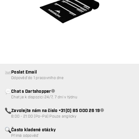
Poslat Email
Odpověď do 1 pracovního dne
Chat s Dartshopper
Zákaznický servis nedostupný
Chat je k dispozici 24/7, 7 dní v týdnu
Zavolejte nám na číslo +31(0) 85 000 26 19
Zákaznický servis n
8:00 - 21:00 (Po–Pá) Pouze anglicky
Často kladené otázky
Přímá odpověď