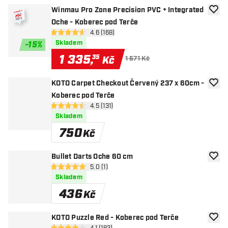
Winmau Pro Zone Precision PVC + Integrated
Přida
Oche - Koberec pod Terče
otevřít panel recenzí
4.6 (168)
4.6 hodnoticí hvězdičky
Skladem
-
15
%
1 335
,
35
Kč
1 571 Kč
KOTO Carpet Checkout Červený 237 x 60cm -
Přida
Koberec pod Terče
otevřít panel recenzí
4.5 (131)
4.5 hodnoticí hvězdičky
Skladem
750
Kč
Bullet Darts Oche 60 cm
Přida
otevřít panel recenzí
5.0 (1)
5 hodnoticí hvězdičky
Skladem
436
Kč
KOTO Puzzle Red - Koberec pod Terče
Přida