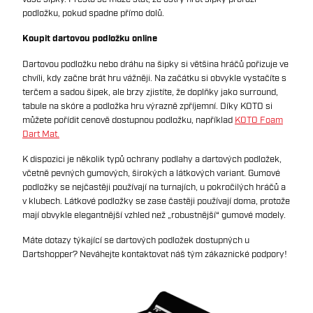
podložku, pokud spadne přímo dolů.
Koupit dartovou podložku online
Dartovou podložku nebo dráhu na šipky si většina hráčů pořizuje ve
chvíli, kdy začne brát hru vážněji. Na začátku si obvykle vystačíte s
terčem a sadou šipek, ale brzy zjistíte, že doplňky jako surround,
tabule na skóre a podložka hru výrazně zpříjemní. Díky KOTO si
můžete pořídit cenově dostupnou podložku, například
KOTO Foam
Dart Mat.
K dispozici je několik typů ochrany podlahy a dartových podložek,
včetně pevných gumových, širokých a látkových variant. Gumové
podložky se nejčastěji používají na turnajích, u pokročilých hráčů a
v klubech. Látkové podložky se zase častěji používají doma, protože
mají obvykle elegantnější vzhled než „robustnější“ gumové modely.
Máte dotazy týkající se dartových podložek dostupných u
Dartshopper? Neváhejte kontaktovat náš tým zákaznické podpory!