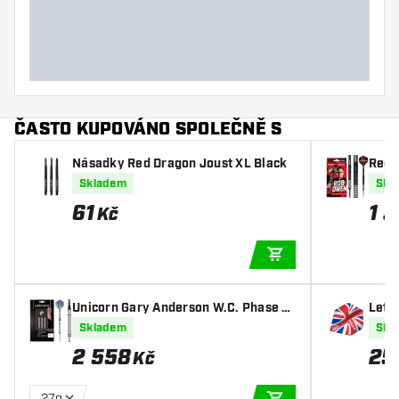
Šířka šipky (mm)
Délka šipky (mm)
ČASTO KUPOVÁNO SPOLEČNĚ S
Násadky Red Dragon Joust XL Black
Red 
Stee
Skladem
Skl
61
1 
Kč
PŘIDAT DO KOŠÍKU
Unicorn Gary Anderson W.C. Phase 3
Letk
90% - Šipky Steel
ve P
Skladem
Skl
2 558
25
Kč
27g