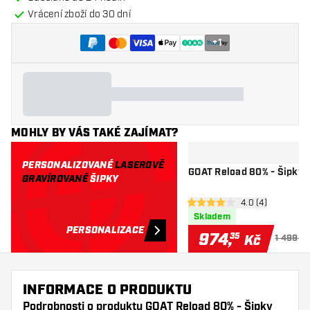
Vrácení zboží do 30 dní
+
1
MOHLY BY VÁS TAKÉ ZAJÍMAT?
PERSONALIZOVANÉ
LASEROVĚ
GOAT Reload 80% - Šipky 
GRAVÍROVANÉ
ŠIPKY
otevřít panel rec
4.0 (4)
4 hodnoticí hvězdičky
Skladem
PERSONALIZACE
974
,
35
Kč
1 499 K
INFORMACE O PRODUKTU
Podrobnosti o produktu GOAT Reload 80% - Šipky