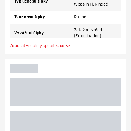
Typ úchopu šipky
types in 1), Ringed
Tvar nosu šipky
Round
Zaťažení vpředu
Vyvážení šipky
(Front loaded)
Zobrazit všechny specifikace
Materiál šipky
Tungsten 80%
Úchop nosu šipky
Hráč šipek
Barva šipky
Zóna úchopu šipky
Tvar šipky
Hmotnost šipky