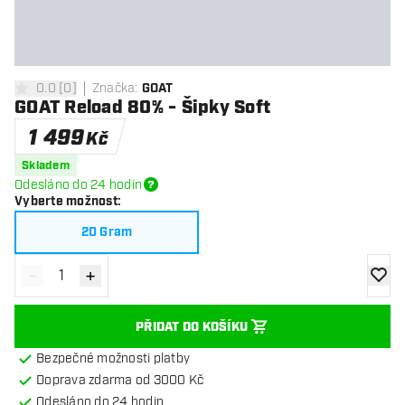
0.0
[
0
]
Značka
:
GOAT
0 hodnoticí hvězdičky
GOAT Reload 80% - Šipky Soft
1 499
Kč
Skladem
Odesláno do 24 hodin
Vyberte možnost
:
20 Gram
-
+
Snížit množství
Zvýšit množství
Přidat
PŘIDAT DO KOŠÍKU
Bezpečné možnosti platby
Doprava zdarma od 3000 Kč
Odesláno do 24 hodin