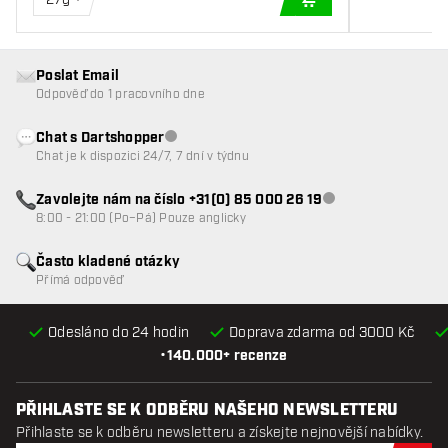
PŘIDAT DO KOŠÍKU
Poslat Email
Odpověď do 1 pracovního dne
Chat s Dartshopper
Zákaznický servis nedostupný
Chat je k dispozici 24/7, 7 dní v týdnu
Zavolejte nám na číslo +31(0) 85 000 26 19
Zákaznický servis n
8:00 - 21:00 (Po–Pá) Pouze anglicky
Často kladené otázky
Přímá odpověď
Odesláno do 24 hodin
Doprava zdarma od 3000 Kč
•
140.000+ recenze
PŘIHLASTE SE K ODBĚRU NAŠEHO NEWSLETTERU
Přihlaste se k odběru newsletteru a získejte nejnovější nabídky.