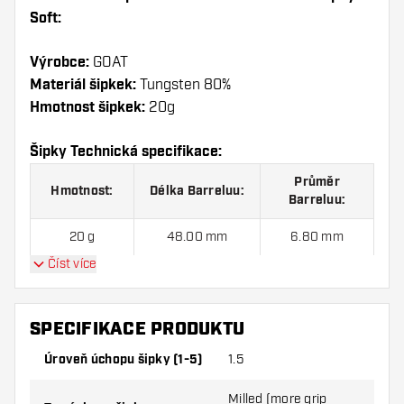
Soft:
Výrobce:
GOAT
Materiál šipkek:
Tungsten 80%
Hmotnost šipkek:
20g
Šipky Technická specifikace:
Průměr
Hmotnost:
Délka Barreluu:
Barreluu:
20 g
48.00 mm
6.80 mm
Číst více
GOAT Reload 80% - Šipky Soft sada šipek obsahuje:
3ks Šipek, 3ks Letky a 3ks Násadky v sadě.
SPECIFIKACE PRODUKTU
Úroveň úchopu šipky (1-5)
1.5
Milled (more grip