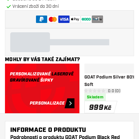
Vrácení zboží do 30 dní
+
1
MOHLY BY VÁS TAKÉ ZAJÍMAT?
PERSONALIZOVANÉ
LASEROVĚ
GOAT Podium Silver 80% - Šipky
GRAVÍROVANÉ
ŠIPKY
Soft
otevřít panel re
0.0 (0)
0 hodnoticí hvězdičky
Skladem
PERSONALIZACE
999
Kč
INFORMACE O PRODUKTU
Podrobnosti o produktu GOAT Podium Black Red