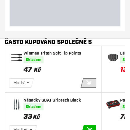
Šířka šipky (mm)
Délka šipky (mm)
ČASTO KUPOVÁNO SPOLEČNĚ S
Winmau Triton Soft Tip Points
Letk
Skladem
Skl
47
13
,
Kč
Modrá
PŘIDAT DO KOŠÍKU
Násadky GOAT Griptech Black
Pouz
Skladem
Skl
33
72
Kč
Medium