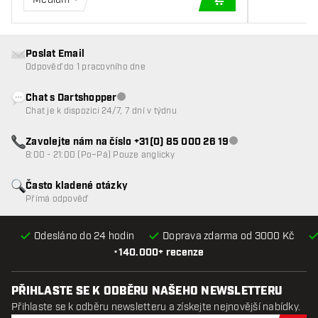
PŘIDAT DO KOŠÍKU
Poslat Email
Odpověď do 1 pracovního dne
Chat s Dartshopper
Zákaznický servis nedostupný
Chat je k dispozici 24/7, 7 dní v týdnu
Zavolejte nám na číslo +31(0) 85 000 26 19
Zákaznický servis n
8:00 - 21:00 (Po–Pá) Pouze anglicky
Často kladené otázky
Přímá odpověď
Odesláno do 24 hodin
Doprava zdarma od 3000 Kč
•
140.000+ recenze
PŘIHLASTE SE K ODBĚRU NAŠEHO NEWSLETTERU
Přihlaste se k odběru newsletteru a získejte nejnovější nabídky.