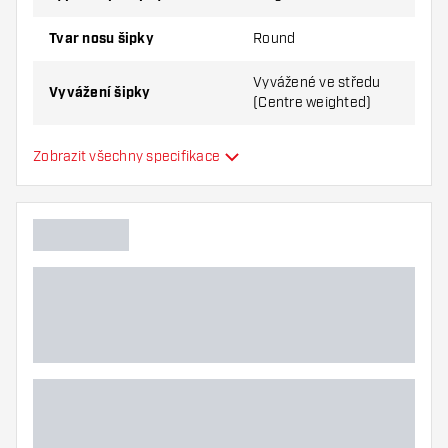
Tvar nosu šipky
Round
Vyvážené ve středu
Vyvážení šipky
(Centre weighted)
Materiál šipky
Tungsten 80%
Zobrazit všechny specifikace
Úchop nosu šipky
Hráč šipek
Barva šipky
Zóna úchopu šipky
Tvar šipky
Hmotnost šipky