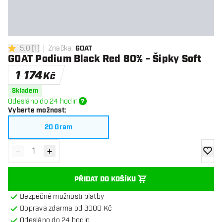
5.0
[
1
]
Značka
:
GOAT
5 hodnoticí hvězdičky
GOAT Podium Black Red 80% - Šipky Soft
1 174
Kč
Skladem
Odesláno do 24 hodin
Vyberte možnost
:
20 Gram
-
+
Snížit množství
Zvýšit množství
Přidat
PŘIDAT DO KOŠÍKU
Bezpečné možnosti platby
Doprava zdarma od 3000 Kč
Odesláno do 24 hodin