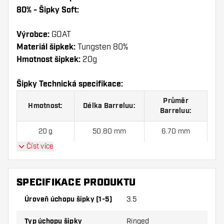
80% - Šipky Soft:
Výrobce:
GOAT
Materiál šipkek:
Tungsten 80%
Hmotnost šipkek:
20g
Šipky Technická specifikace:
Průměr
Hmotnost:
Délka Barreluu:
Barreluu:
20 g
50.80 mm
6.70 mm
Číst více
GOAT Podium Black Red 80% - Šipky Soft sada
šipek obsahuje:
3ks Šipek, 3ks Letky a 3ks Násadky
SPECIFIKACE PRODUKTU
v sadě.
Úroveň úchopu šipky (1-5)
3.5
Typ úchopu šipky
Ringed