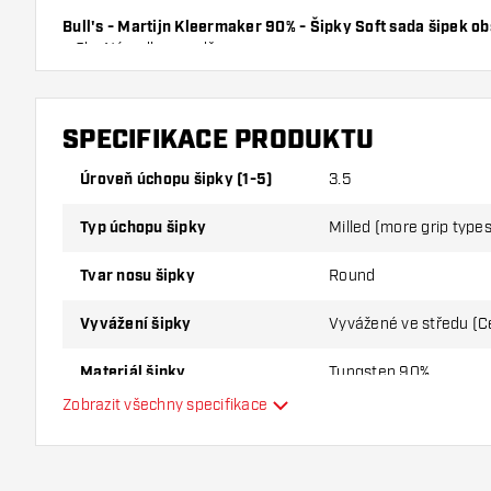
Bull's - Martijn Kleermaker 90% - Šipky Soft sada šipek o
a 3ks Násadky v sadě.
SPECIFIKACE PRODUKTU
Úroveň úchopu šipky (1-5)
3.5
Typ úchopu šipky
Milled (more grip types 
Tvar nosu šipky
Round
Vyvážení šipky
Vyvážené ve středu (C
Materiál šipky
Tungsten 90%
Zobrazit všechny specifikace
Úchop nosu šipky
Hráč šipek