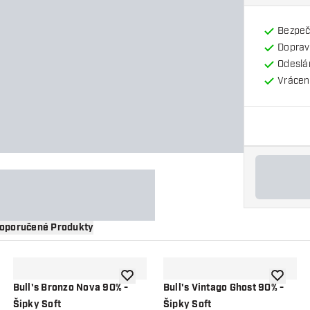
Bezpeč
Doprav
Odeslá
Vrácení
oporučené Produkty
 do seznamu přání
Přidat do seznamu přání
Přidat d
Bull's Bronzo Nova 90% -
Bull's Vintago Ghost 90% -
Šipky Soft
Šipky Soft