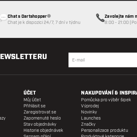
Chat s Dartshopper
Zavolejte nám n
Zákaznický servis nedostupný
Chat je k dispozici 24/7, 7 dní v týdnu
8:00 - 21:00 (P
NEWSLETTERU
ÚČET
NAKUPOVÁNÍ & INSPIR
Můj Účet
Pomůcka pro výběr šipek
Přihlásit se
Výprodej
Zaregistrovat se
Novinky
azy
Zapomenuté heslo
Launches
Stav objednávky
Značky
Historie objednávek
Personalizace produktu
Seznam přání
Produktové kategorie