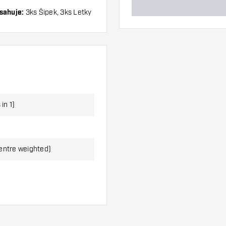
bsahuje:
3ks Šipek, 3ks Letky
in 1)
entre weighted)