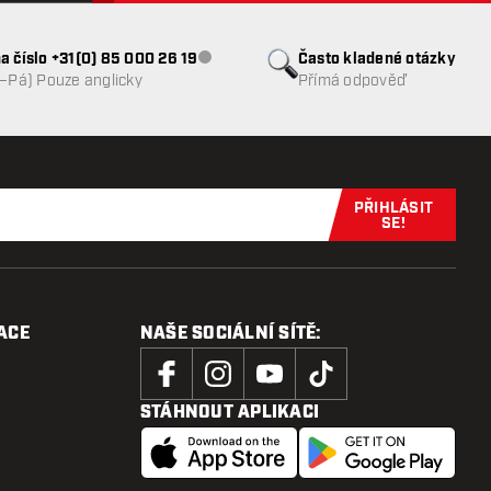
a číslo +31(0) 85 000 26 19
Často kladené otázky
Zákaznický servis nedostupný
o–Pá) Pouze anglicky
Přímá odpověď
PŘIHLÁSIT
Přihlaste se 
SE!
ACE
NAŠE SOCIÁLNÍ SÍTĚ:
STÁHNOUT APLIKACI