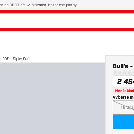
ma od 3000 Kč
Možnosti bezpečné platby
 90% - Šipky Soft
Bull's 
0 hodnotic
2 45
Není skla
Vyberte m
18 Gr