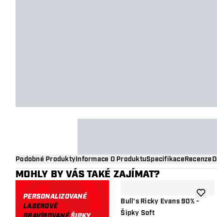
Podobné Produkty
Informace O Produktu
Specifikace
Recenze
D
MOHLY BY VÁS TAKÉ ZAJÍMAT?
PERSONALIZOVANÉ
Přidat
Bull's Ricky Evans 90% -
LASEROVĚ
Šipky Soft
GRAVÍROVANÉ
ŠIPKY