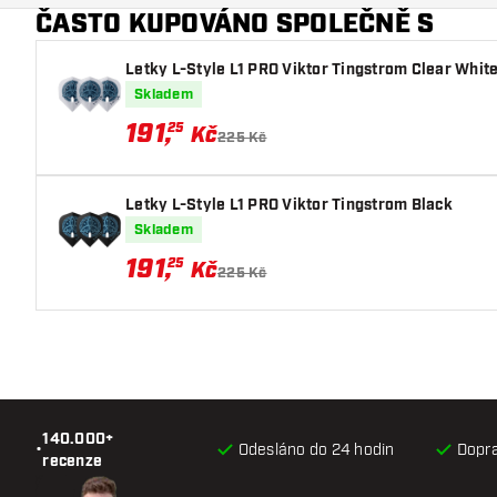
ČASTO KUPOVÁNO SPOLEČNĚ S
Barva šipky
Letky L-Style L1 PRO Viktor Tingstrom Clear Whit
Zóna úchopu šipky
Skladem
Tvar šipky
191
,
25
Kč
225 Kč
Hmotnost šipky
Letky L-Style L1 PRO Viktor Tingstrom Black
Šířka šipky (mm)
Skladem
191
,
25
Kč
Délka šipky (mm)
225 Kč
140.000+
•
Odesláno do 24 hodin
Dopr
recenze