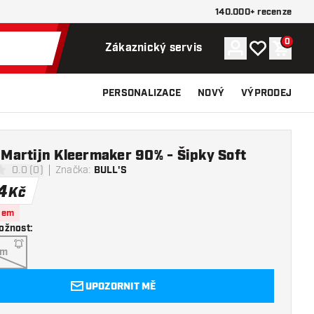
140.000+ recenze
0
Účet
Můj seznam p
Nákupn
Zákaznický servis
PERSONALIZACE
NOVÝ
VÝPRODEJ
- Martijn Kleermaker 90% - Šipky Soft
0.0 (0)
Značka
:
BULL'S
í hvězdičky
4
Kč
dem
ožnost
:
am
UPOZORNIT MĚ