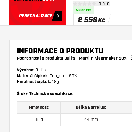
otevřít panel recen
0.0 (0)
0 hodnoticí hvězdičky
Skladem
PERSONALIZACE
2 558
Kč
INFORMACE O PRODUKTU
Podrobnosti o produktu Bull's - Martijn Kleermaker 90% - 
Výrobce:
Bull's
Materiál šipkek:
Tungsten 90%
Hmotnost šipkek:
18g
Šipky Technická specifikace:
Hmotnost:
Délka Barreluu:
18 g
44 mm