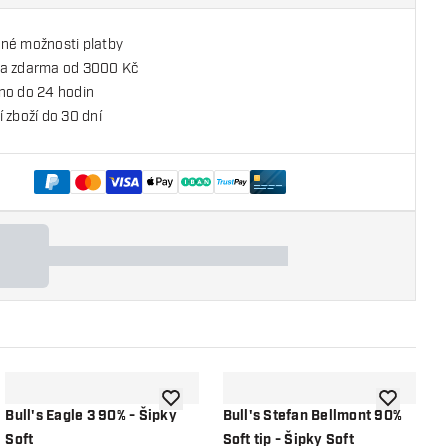
né možnosti platby
a zdarma od 3000 Kč
no do 24 hodin
 zboží do 30 dní
o seznamu přání
Přidat do seznamu přání
Přidat do 
Bull's Eagle 3 90% - Šipky
Bull's Stefan Bellmont 90%
B
Soft
Soft tip - Šipky Soft
S