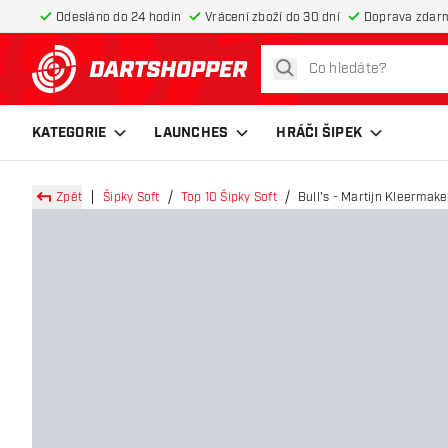
Odesláno do 24 hodin
Vrácení zboží do 30 dní
Doprava zdar
hledat
Zpět na hlavní stránku
KATEGORIE
LAUNCHES
HRÁČI ŠIPEK
Zpět
Šipky Soft
Top 10 Šipky Soft
Bull's - Martijn Kleermaker