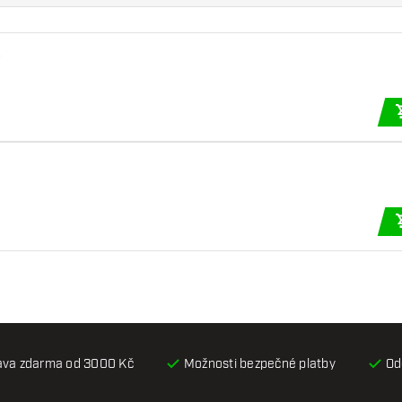
e
ava zdarma od 3000 Kč
Možnosti bezpečné platby
Od