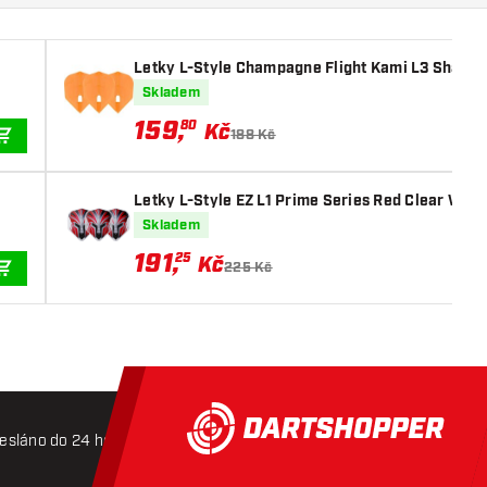
Letky L-Style Champagne Flight Kami L3 Shape
Skladem
159
,
80
Kč
188 Kč
PŘIDAT DO KOŠÍKU
Letky L-Style EZ L1 Prime Series Red Clear Whit
Skladem
191
,
25
Kč
225 Kč
PŘIDAT DO KOŠÍKU
esláno do 24 hodin
Doprava zdarma od 3000 Kč
Mož